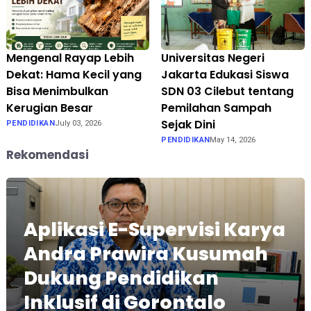
Mengenal Rayap Lebih
Universitas Negeri
Dekat: Hama Kecil yang
Jakarta Edukasi Siswa
Bisa Menimbulkan
SDN 03 Cilebut tentang
Kerugian Besar
Pemilahan Sampah
Sejak Dini
PENDIDIKAN
July 03, 2026
PENDIDIKAN
May 14, 2026
Rekomendasi
Aplikasi E-Supervisi Karya
Andra Prawira Kusumah
Dukung Pendidikan
Inklusif di Gorontalo