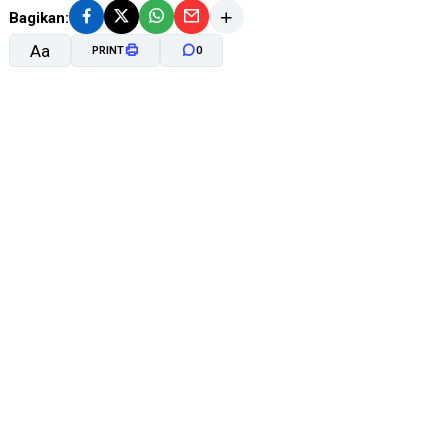
Bagikan:
Aa
PRINT
0
A-
A+