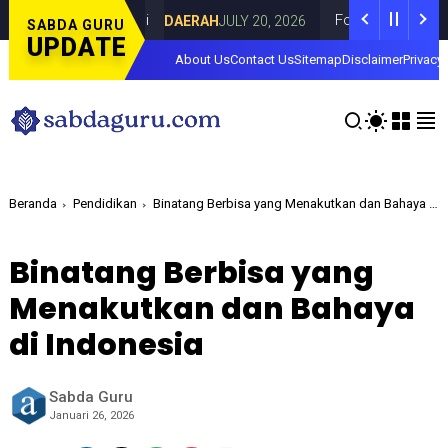
 di Curahdami
Fokus pada Tantangan Akun
DAERAH
JULY 20, 2026
SABDA GURU
UPDATE
About Us
Contact Us
Sitemap
Disclaimer
Privacy 
Beranda
Pendidikan
Binatang Berbisa yang Menakutkan dan Bahaya di Indonesia
Binatang Berbisa yang
Menakutkan dan Bahaya
di Indonesia
Sabda Guru
Januari 26, 2026