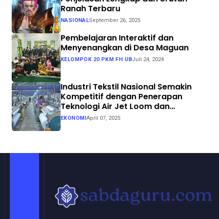
Ranah Terbaru
NASIONAL
September 26, 2025
Pembelajaran Interaktif dan
Menyenangkan di Desa Maguan
KELOMPOK 20 PKM FH UB
Juli 24, 2024
Industri Tekstil Nasional Semakin
Kompetitif dengan Penerapan
Teknologi Air Jet Loom dan
Continuous Dyeing di CV. Garuda
EKONOMI
April 07, 2025
Solo Perkasa