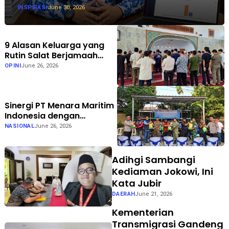
INSPIRASI
June 30, 2026
9 Alasan Keluarga yang
Rutin Salat Berjamaah
Lebih Harmonis
OPINI
June 26, 2026
Sinergi PT Menara Maritim
Indonesia dengan
Masyarakat dan Polsek
NASIONAL
June 26, 2026
Koja di Jakarta Utara
Adihgi Sambangi
Kediaman Jokowi, Ini
Kata Jubir
DAERAH
June 21, 2026
Kementerian
Transmigrasi Gandeng