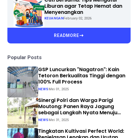
Liburan agar Tetap Hemat dan
Menyenangkan
KEUANGAN
February 02, 2026
READMORE
Popular Posts
GSP Luncurkan "Nagatron": Kain
Tetoron Berkualitas Tinggi dengan
100% Full Process
NEWS
Mei 01, 2025
Sinergi Polri dan Warga Parigi
Moutong: Panen Raya Jagung
sebagai Langkah Nyata Menuju
Swasembada Pangan
NEWS
Mei 31, 2025
Tingkatan Kultivasi Perfect World:
Penjelasan Lengkap dan Urutan