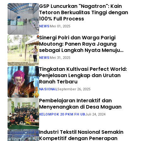
GSP Luncurkan "Nagatron": Kain
Tetoron Berkualitas Tinggi dengan
100% Full Process
NEWS
Mei 01, 2025
Sinergi Polri dan Warga Parigi
Moutong: Panen Raya Jagung
sebagai Langkah Nyata Menuju
Swasembada Pangan
NEWS
Mei 31, 2025
Tingkatan Kultivasi Perfect World:
Penjelasan Lengkap dan Urutan
Ranah Terbaru
NASIONAL
September 26, 2025
Pembelajaran Interaktif dan
Menyenangkan di Desa Maguan
KELOMPOK 20 PKM FH UB
Juli 24, 2024
Industri Tekstil Nasional Semakin
Kompetitif dengan Penerapan