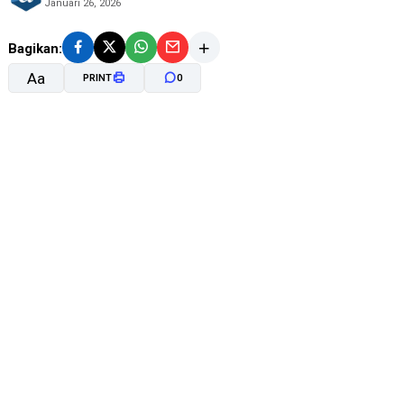
Januari 26, 2026
Bagikan:
Aa
PRINT
0
A-
A+