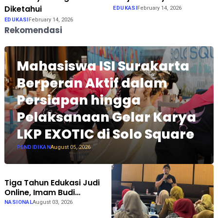
Diketahui
EDUKASI
February 14, 2026
EDUKASI
February 14, 2026
Rekomendasi
Mahasiswa ISI Surakarta
Berperan Aktif dalam
Persiapan hingga
Pelaksanaan Gelar Karya
LKP EXOTIC di Solo Square
PENDIDIKAN
August 05, 2026
Tiga Tahun Edukasi Judi
Online, Imam Budi
Hadirkan Brain Recovery
NASIONAL
August 03, 2026