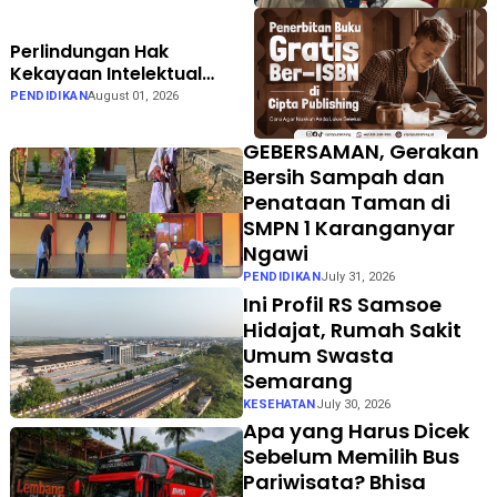
Perlindungan Hak
Kekayaan Intelektual
Dinilai Semakin Penting
PENDIDIKAN
August 01, 2026
bagi Dunia Penerbitan
GEBERSAMAN, Gerakan
Bersih Sampah dan
Penataan Taman di
SMPN 1 Karanganyar
Ngawi
PENDIDIKAN
July 31, 2026
Ini Profil RS Samsoe
Hidajat, Rumah Sakit
Umum Swasta
Semarang
KESEHATAN
July 30, 2026
Apa yang Harus Dicek
Sebelum Memilih Bus
Pariwisata? Bhisa