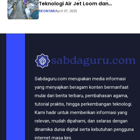
Teknologi Air Jet Loom dan
Continuous Dyeing di CV. Garuda
EKONOMI
April 07, 2025
Solo Perkasa
Sabdaguru.com merupakan media informasi
yang menyajikan beragam konten bermanfaat
mulai dari berita terbaru, pembahasan agama,
tutorial praktis, hingga perkembangan teknologi.
Kami hadir untuk memberikan informasi yang
relevan, mudah dipahami, dan selaras dengan
dinamika dunia digital serta kebutuhan pengguna
internet masa kini.