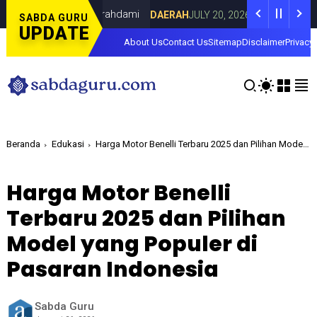
 Lorenza di Curahdami
Fokus pada Tantan
DAERAH
JULY 20, 2026
SABDA GURU
UPDATE
About Us
Contact Us
Sitemap
Disclaimer
Privacy 
Beranda
Edukasi
Harga Motor Benelli Terbaru 2025 dan Pilihan Model yang Populer di Pasaran Indonesia
Harga Motor Benelli
Terbaru 2025 dan Pilihan
Model yang Populer di
Pasaran Indonesia
Sabda Guru