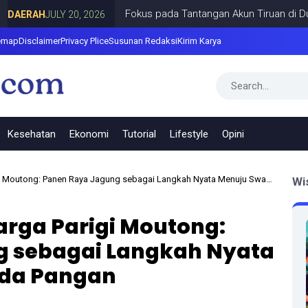
Fokus pada Tantangan Akun Tiruan di Dunia Digi
H
JULY 20, 2026
emap
Disclaimer
Privacy Plice
Susunan Redaksi
Kirim Karya
Kesehatan
Ekonomi
Tutorial
Lifestyle
Opini
Moutong: Panen Raya Jagung sebagai Langkah Nyata Menuju Swasembada Pangan
Wi
Warga Parigi Moutong:
g sebagai Langkah Nyata
da Pangan