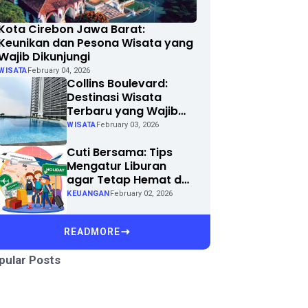
Kota Cirebon Jawa Barat:
Keunikan dan Pesona Wisata yang
Wajib Dikunjungi
WISATA
February 04, 2026
Collins Boulevard:
Destinasi Wisata
Terbaru yang Wajib
Dikunjungi di Kota
WISATA
February 03, 2026
Anda
Cuti Bersama: Tips
Mengatur Liburan
agar Tetap Hemat dan
Menyenangkan
KEUANGAN
February 02, 2026
READMORE
pular Posts