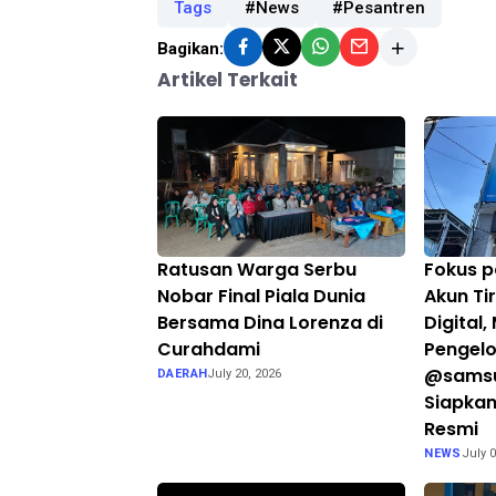
Tags
#News
#Pesantren
Bagikan:
Artikel Terkait
Ratusan Warga Serbu
Fokus 
Nobar Final Piala Dunia
Akun Ti
Bersama Dina Lorenza di
Digital,
Curahdami
Pengelo
@samsu
DAERAH
July 20, 2026
Siapkan
Resmi
NEWS
July 0