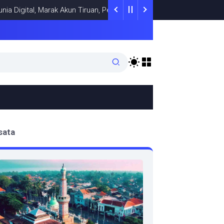
tal, Marak Akun Tiruan, Pengelola TikTok @samsungstore.ta Siapkan
sata