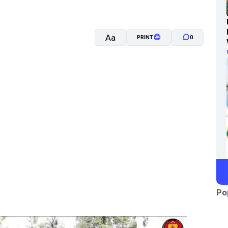
Aa
PRINT
0
A-
A+
Po