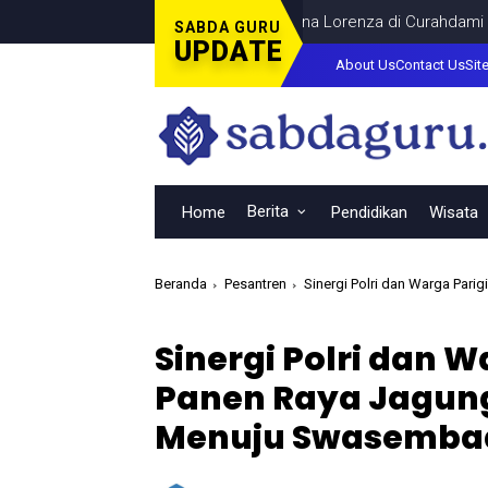
bar Final Piala Dunia Bersama Dina Lorenza di Curahdami
DAERA
SABDA GURU
UPDATE
About Us
Contact Us
Sit
Berita
Home
Pendidikan
Wisata
Beranda
Pesantren
Sinergi Polri dan Warga Parigi 
Sinergi Polri dan 
Panen Raya Jagun
Menuju Swasemba