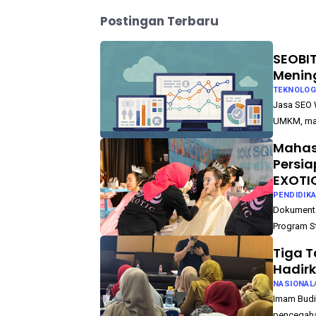
Postingan Terbaru
SEOBIT
Mening
TEKNOLOG
Jasa SEO W
UMKM, mau
Mahasi
Persia
EXOTIC
PENDIDIK
Dokumenta
Program St
Tiga T
Hadirk
NASIONAL
Imam Budi
pencegaha