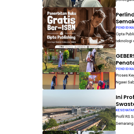
Perlin
Semaki
PENDIDIK
Cipta Publ
teknologi 
GEBER
Penat
PENDIDIK
Proses Ke
Ngawi Sab
Ini Pr
Swast
KESEHATA
Profil RS
Semarang y