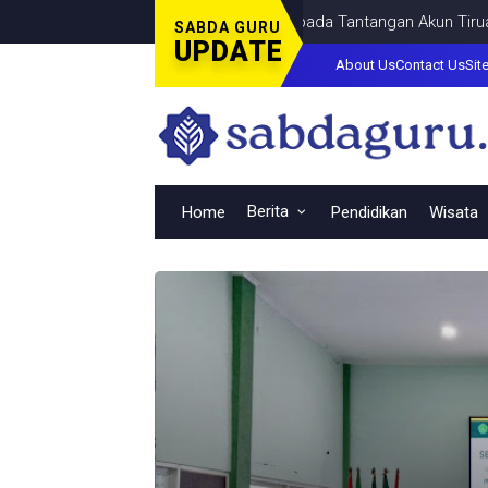
Fokus pada Tantangan Akun Tiruan di Dunia 
SABDA GURU
UPDATE
About Us
Contact Us
Sit
Berita
Home
Pendidikan
Wisata