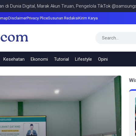
Digital, Marak Akun Tiruan, Pengelola TikTok @samsungstore.ta Sia
emap
Disclaimer
Privacy Plice
Susunan Redaksi
Kirim Karya
Kesehatan
Ekonomi
Tutorial
Lifestyle
Opini
Wi