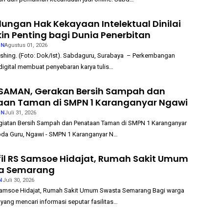
dungan Hak Kekayaan Intelektual Dinilai
n Penting bagi Dunia Penerbitan
AN
Agustus 01, 2026
ishing. (Foto: Dok/Ist). Sabdaguru, Surabaya – Perkembangan
digital membuat penyebaran karya tulis…
SAMAN, Gerakan Bersih Sampah dan
aan Taman di SMPN 1 Karanganyar Ngawi
AN
Juli 31, 2026
giatan Bersih Sampah dan Penataan Taman di SMPN 1 Karanganyar
da Guru, Ngawi - SMPN 1 Karanganyar N…
ofil RS Samsoe Hidajat, Rumah Sakit Umum
a Semarang
N
Juli 30, 2026
 Samsoe Hidajat, Rumah Sakit Umum Swasta Semarang Bagi warga
ang mencari informasi seputar fasilitas…