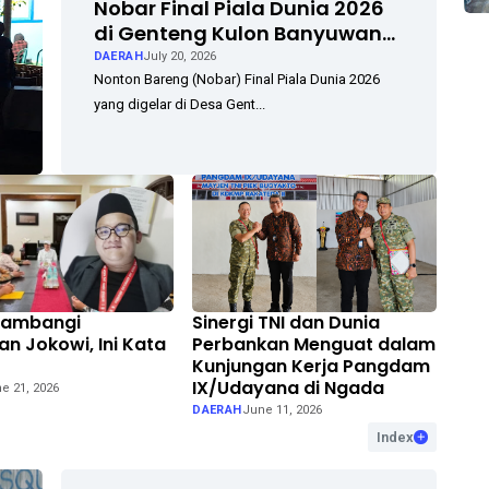
Nobar Final Piala Dunia 2026
di Genteng Kulon Banyuwangi
Berlangsung Meriah,
DAERAH
July 20, 2026
Didukung TVRI Sport Bersama
Nonton Bareng (Nobar) Final Piala Dunia 2026
Anggota DPR RI Dina Lorenza
yang digelar di Desa Gent...
Audria
Sambangi
Sinergi TNI dan Dunia
n Jokowi, Ini Kata
Perbankan Menguat dalam
Kunjungan Kerja Pangdam
IX/Udayana di Ngada
e 21, 2026
DAERAH
June 11, 2026
Index