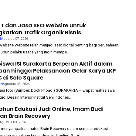
T dan Jasa SEO Website untuk
katkan Trafik Organik Bisnis
I
Agustus 07, 2026
ebsite Website telah menjadi aset digital penting bagi perusahaan,
pun pelaku usaha yang ingin mempe…
swa ISI Surakarta Berperan Aktif dalam
pan hingga Pelaksanaan Gelar Karya LKP
 di Solo Square
AN
Agustus 05, 2026
si foto (Sumber: Dock Pribadi) SURAKARTA – Empat mahasiswa
udi Desain Interior Institut Seni Indones…
ahun Edukasi Judi Online, Imam Budi
an Brain Recovery
Agustus 03, 2026
 menyampaikan materi Brain Recovery dalam seminar edukasi
n dan pemulihan kecanduan judi online. Sabd…