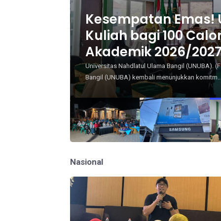
skan
Dari PAD untuk Indon
Pendidikan Tinggi Fl
Media Sosial
as Nahdlatul Ulama
UICI Webinar Series Volume 12 bertema “Cerdas D
Migran”. (Foto: Dok/Ist).Sabdaguru, Jakarta - ...
Nasional