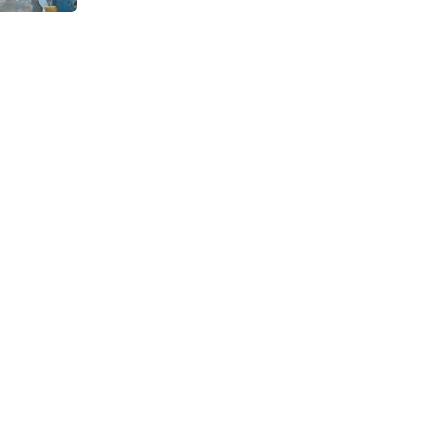
Continuous Dyeing di CV.
Garuda Solo Perkasa