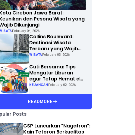
Kota Cirebon Jawa Barat:
Keunikan dan Pesona Wisata yang
olaborasi Kukerta Universitas Ri
Wajib Dikunjungi
niversitas Andalas Rewang Aqiq
WISATA
February 04, 2026
Collins Boulevard:
laborasi Mahasiswa Kuliah Kerja Nyata (Kukerta) Universitas Riau bersama ma
Destinasi Wisata
N) Universitas Andalas. (Foto: Dok/Ist).Sab...
Terbaru yang Wajib
Dikunjungi di Kota
WISATA
February 03, 2026
Anda
Cuti Bersama: Tips
Mengatur Liburan
agar Tetap Hemat dan
Menyenangkan
KEUANGAN
February 02, 2026
READMORE
pular Posts
GSP Luncurkan "Nagatron":
Kain Tetoron Berkualitas