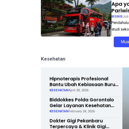
Apa ya
Pariw
BISNIS
Juli
Pendahulua
studi seko
Muat
Kesehatan
Hipnoterapis Profesional
Bantu Ubah Kebiasaan Buruk
Jadi Lebih Baik
KESEHATAN
April 30, 2026
Biddokkes Polda Gorontalo
Gelar Layanan Kesehatan
Gratis Selama Ramadhan
KESEHATAN
February 24, 2026
1447 Hijriah
Dokter Gigi Pekanbaru
Terpercaya & Klinik Gigi