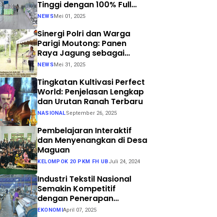
Tinggi dengan 100% Full
Process
NEWS
Mei 01, 2025
Sinergi Polri dan Warga
Parigi Moutong: Panen
Raya Jagung sebagai
Langkah Nyata Menuju
NEWS
Mei 31, 2025
Swasembada Pangan
Tingkatan Kultivasi Perfect
World: Penjelasan Lengkap
dan Urutan Ranah Terbaru
NASIONAL
September 26, 2025
Pembelajaran Interaktif
dan Menyenangkan di Desa
Maguan
KELOMPOK 20 PKM FH UB
Juli 24, 2024
Industri Tekstil Nasional
Semakin Kompetitif
dengan Penerapan
Teknologi Air Jet Loom dan
EKONOMI
April 07, 2025