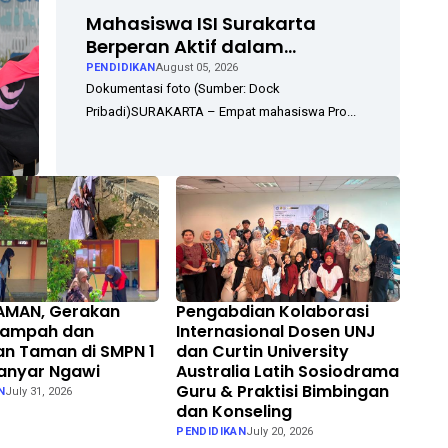
Mahasiswa ISI Surakarta
Berperan Aktif dalam
Persiapan hingga
PENDIDIKAN
August 05, 2026
Pelaksanaan Gelar Karya LKP
Dokumentasi foto (Sumber: Dock
EXOTIC di Solo Square
Pribadi)SURAKARTA – Empat mahasiswa Pro...
AMAN, Gerakan
Pengabdian Kolaborasi
 Sampah dan
Internasional Dosen UNJ
n Taman di SMPN 1
dan Curtin University
anyar Ngawi
Australia Latih Sosiodrama
Guru & Praktisi Bimbingan
N
July 31, 2026
dan Konseling
PENDIDIKAN
July 20, 2026