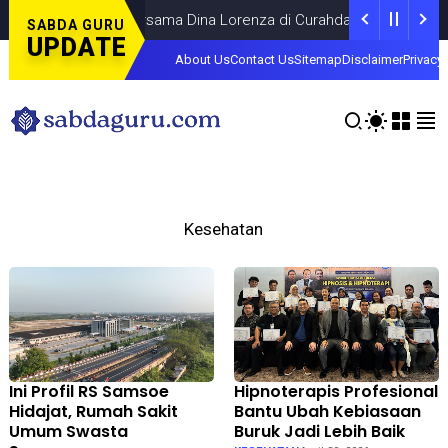
inal Piala Dunia Bersama Dina Lorenza di Curahdami
DAERAH
JULY
SABDA GURU
UPDATE
About Us
Contact Us
Sitemap
Disclaimer
Privacy 
Kesehatan
Ini Profil RS Samsoe
Hipnoterapis Profesional
Hidajat, Rumah Sakit
Bantu Ubah Kebiasaan
Umum Swasta
Buruk Jadi Lebih Baik