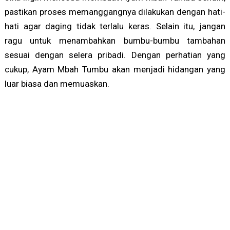
pastikan proses memanggangnya dilakukan dengan hati-
hati agar daging tidak terlalu keras. Selain itu, jangan
ragu untuk menambahkan bumbu-bumbu tambahan
sesuai dengan selera pribadi. Dengan perhatian yang
cukup, Ayam Mbah Tumbu akan menjadi hidangan yang
luar biasa dan memuaskan.