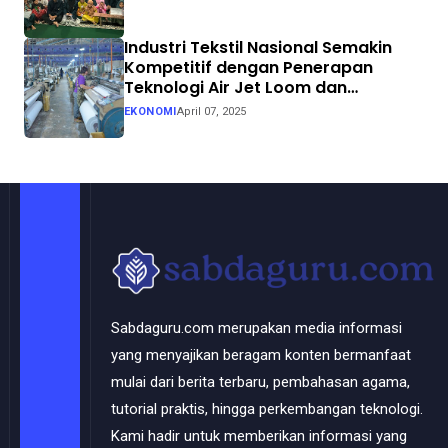
Industri Tekstil Nasional Semakin
Kompetitif dengan Penerapan
Teknologi Air Jet Loom dan
Continuous Dyeing di CV. Garuda
EKONOMI
April 07, 2025
Solo Perkasa
Sabdaguru.com merupakan media informasi
yang menyajikan beragam konten bermanfaat
mulai dari berita terbaru, pembahasan agama,
tutorial praktis, hingga perkembangan teknologi.
Kami hadir untuk memberikan informasi yang