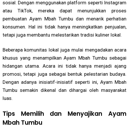
sosial. Dengan menggunakan platform seperti Instagram
atau TikTok, mereka dapat menunjukkan proses
pembuatan Ayam Mbah Tumbu dan menarik perhatian
konsumen. Hal ini tidak hanya meningkatkan penjualan,
tetapi juga membantu melestarikan tradisi kuliner lokal.
Beberapa komunitas lokal juga mulai mengadakan acara
khusus yang menampilkan Ayam Mbah Tumbu sebagai
hidangan utama. Acara ini tidak hanya menjadi ajang
promosi, tetapi juga sebagai bentuk pelestarian budaya.
Dengan adanya inisiatif-inisiatif seperti ini, Ayam Mbah
Tumbu semakin dikenal dan dihargai oleh masyarakat
luas.
Tips Memilih dan Menyajikan Ayam
Mbah Tumbu