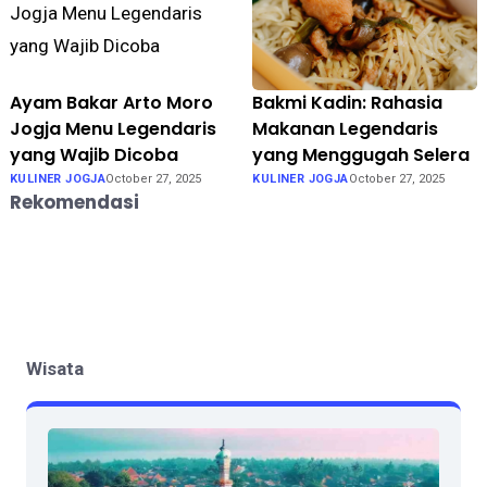
Ayam Bakar Arto Moro
Bakmi Kadin: Rahasia
Jogja Menu Legendaris
Makanan Legendaris
yang Wajib Dicoba
yang Menggugah Selera
KULINER JOGJA
October 27, 2025
KULINER JOGJA
October 27, 2025
Rekomendasi
Wisata