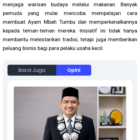
menjaga warisan budaya melalui makanan. Banyak
pemuda yang mulai mencoba mempelajari cara
membuat Ayam Mbah Tumbu dan memperkenalkannya
kepada teman-teman mereka. Inisiatif ini tidak hanya
membantu melestarikan tradisi, tetapi juga memberikan
peluang bisnis bagi para pelaku usaha kecil.
Baca Juga
Opini