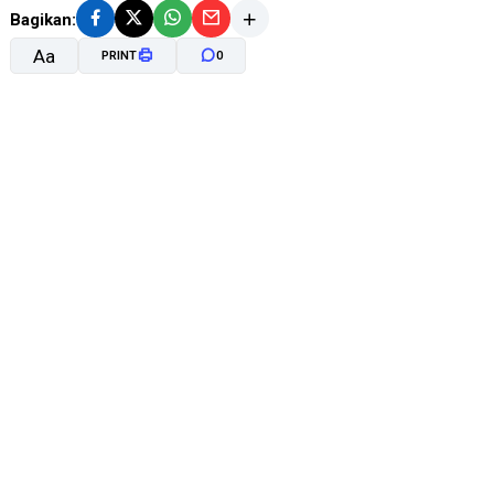
Bagikan:
Aa
PRINT
0
A-
A+