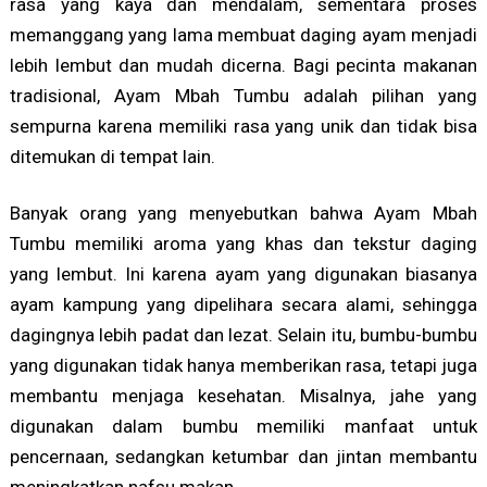
rasa yang kaya dan mendalam, sementara proses
memanggang yang lama membuat daging ayam menjadi
lebih lembut dan mudah dicerna. Bagi pecinta makanan
tradisional, Ayam Mbah Tumbu adalah pilihan yang
sempurna karena memiliki rasa yang unik dan tidak bisa
ditemukan di tempat lain.
Banyak orang yang menyebutkan bahwa Ayam Mbah
Tumbu memiliki aroma yang khas dan tekstur daging
yang lembut. Ini karena ayam yang digunakan biasanya
ayam kampung yang dipelihara secara alami, sehingga
dagingnya lebih padat dan lezat. Selain itu, bumbu-bumbu
yang digunakan tidak hanya memberikan rasa, tetapi juga
membantu menjaga kesehatan. Misalnya, jahe yang
digunakan dalam bumbu memiliki manfaat untuk
pencernaan, sedangkan ketumbar dan jintan membantu
meningkatkan nafsu makan.