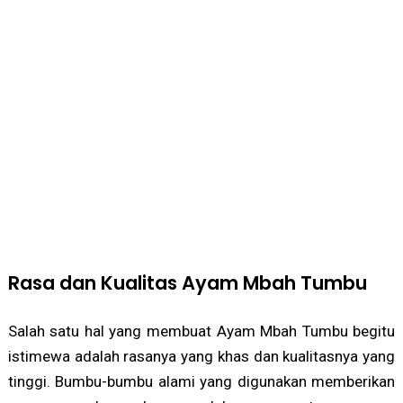
Rasa dan Kualitas Ayam Mbah Tumbu
Salah satu hal yang membuat Ayam Mbah Tumbu begitu
istimewa adalah rasanya yang khas dan kualitasnya yang
tinggi. Bumbu-bumbu alami yang digunakan memberikan