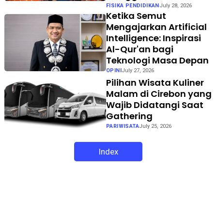
FISIKA PENDIDIKAN
July 28, 2026
Ketika Semut
Mengajarkan Artificial
Intelligence: Inspirasi
Al-Qur'an bagi
Teknologi Masa Depan
OPINI
July 27, 2026
Pilihan Wisata Kuliner
Malam di Cirebon yang
Wajib Didatangi Saat
Gathering
PARIWISATA
July 25, 2026
Index