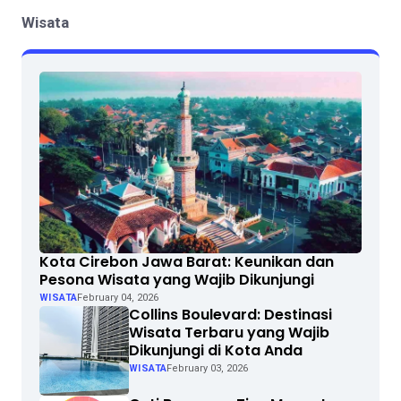
Wisata
Kota Cirebon Jawa Barat: Keunikan dan
Pesona Wisata yang Wajib Dikunjungi
WISATA
February 04, 2026
Collins Boulevard: Destinasi
Wisata Terbaru yang Wajib
Dikunjungi di Kota Anda
WISATA
February 03, 2026