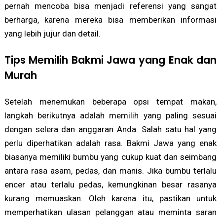
pernah mencoba bisa menjadi referensi yang sangat
berharga, karena mereka bisa memberikan informasi
yang lebih jujur dan detail.
Tips Memilih Bakmi Jawa yang Enak dan
Murah
Setelah menemukan beberapa opsi tempat makan,
langkah berikutnya adalah memilih yang paling sesuai
dengan selera dan anggaran Anda. Salah satu hal yang
perlu diperhatikan adalah rasa. Bakmi Jawa yang enak
biasanya memiliki bumbu yang cukup kuat dan seimbang
antara rasa asam, pedas, dan manis. Jika bumbu terlalu
encer atau terlalu pedas, kemungkinan besar rasanya
kurang memuaskan. Oleh karena itu, pastikan untuk
memperhatikan ulasan pelanggan atau meminta saran