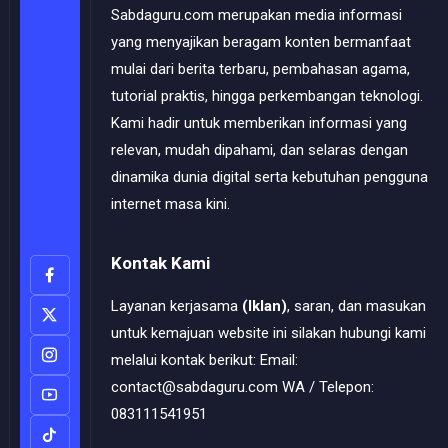
Sabdaguru.com merupakan media informasi
yang menyajikan beragam konten bermanfaat
mulai dari berita terbaru, pembahasan agama,
tutorial praktis, hingga perkembangan teknologi.
Kami hadir untuk memberikan informasi yang
relevan, mudah dipahami, dan selaras dengan
dinamika dunia digital serta kebutuhan pengguna
internet masa kini.
Kontak Kami
Layanan kerjasama
(Iklan)
, saran, dan masukan
untuk kemajuan website ini silakan hubungi kami
melalui kontak berikut: Email:
contact@sabdaguru.com WA / Telepon:
083111541951