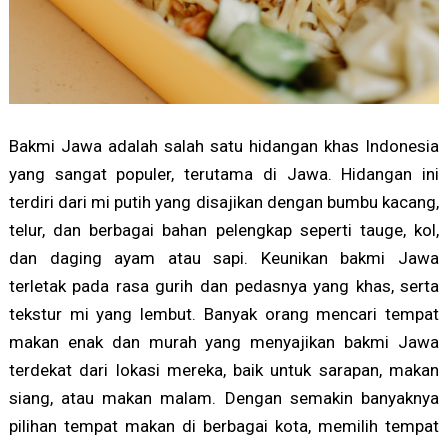
Bakmi Jawa adalah salah satu hidangan khas Indonesia
yang sangat populer, terutama di Jawa. Hidangan ini
terdiri dari mi putih yang disajikan dengan bumbu kacang,
telur, dan berbagai bahan pelengkap seperti tauge, kol,
dan daging ayam atau sapi. Keunikan bakmi Jawa
terletak pada rasa gurih dan pedasnya yang khas, serta
tekstur mi yang lembut. Banyak orang mencari tempat
makan enak dan murah yang menyajikan bakmi Jawa
terdekat dari lokasi mereka, baik untuk sarapan, makan
siang, atau makan malam. Dengan semakin banyaknya
pilihan tempat makan di berbagai kota, memilih tempat