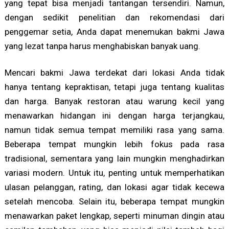
yang tepat bisa menjadi tantangan tersendiri. Namun,
dengan sedikit penelitian dan rekomendasi dari
penggemar setia, Anda dapat menemukan bakmi Jawa
yang lezat tanpa harus menghabiskan banyak uang.
Mencari bakmi Jawa terdekat dari lokasi Anda tidak
hanya tentang kepraktisan, tetapi juga tentang kualitas
dan harga. Banyak restoran atau warung kecil yang
menawarkan hidangan ini dengan harga terjangkau,
namun tidak semua tempat memiliki rasa yang sama.
Beberapa tempat mungkin lebih fokus pada rasa
tradisional, sementara yang lain mungkin menghadirkan
variasi modern. Untuk itu, penting untuk memperhatikan
ulasan pelanggan, rating, dan lokasi agar tidak kecewa
setelah mencoba. Selain itu, beberapa tempat mungkin
menawarkan paket lengkap, seperti minuman dingin atau