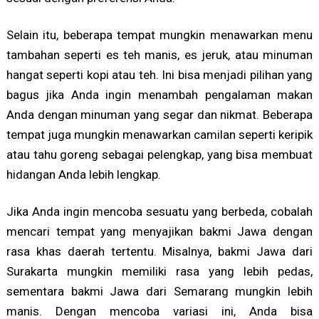
Selain itu, beberapa tempat mungkin menawarkan menu
tambahan seperti es teh manis, es jeruk, atau minuman
hangat seperti kopi atau teh. Ini bisa menjadi pilihan yang
bagus jika Anda ingin menambah pengalaman makan
Anda dengan minuman yang segar dan nikmat. Beberapa
tempat juga mungkin menawarkan camilan seperti keripik
atau tahu goreng sebagai pelengkap, yang bisa membuat
hidangan Anda lebih lengkap.
Jika Anda ingin mencoba sesuatu yang berbeda, cobalah
mencari tempat yang menyajikan bakmi Jawa dengan
rasa khas daerah tertentu. Misalnya, bakmi Jawa dari
Surakarta mungkin memiliki rasa yang lebih pedas,
sementara bakmi Jawa dari Semarang mungkin lebih
manis. Dengan mencoba variasi ini, Anda bisa