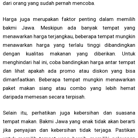
dari orang yang sudah pernah mencoba.
Harga juga merupakan faktor penting dalam memilih
bakmi Jawa. Meskipun ada banyak tempat yang
menawarkan harga terjangkau, beberapa tempat mungkin
menawarkan harga yang terlalu tinggi dibandingkan
dengan kualitas makanan yang diberikan. Untuk
menghindari hal ini, coba bandingkan harga antar tempat
dan lihat apakah ada promo atau diskon yang bisa
dimanfaatkan. Beberapa tempat mungkin menawarkan
paket makan siang atau combo yang lebih hemat
daripada memesan secara terpisah.
Selain itu, perhatikan juga kebersihan dan suasana
tempat makan. Bakmi Jawa yang enak tidak akan berarti
jika penyajian dan kebersihan tidak terjaga. Pastikan