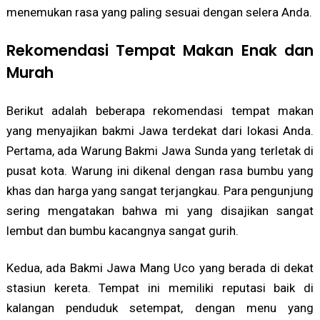
menemukan rasa yang paling sesuai dengan selera Anda.
Rekomendasi Tempat Makan Enak dan
Murah
Berikut adalah beberapa rekomendasi tempat makan
yang menyajikan bakmi Jawa terdekat dari lokasi Anda.
Pertama, ada Warung Bakmi Jawa Sunda yang terletak di
pusat kota. Warung ini dikenal dengan rasa bumbu yang
khas dan harga yang sangat terjangkau. Para pengunjung
sering mengatakan bahwa mi yang disajikan sangat
lembut dan bumbu kacangnya sangat gurih.
Kedua, ada Bakmi Jawa Mang Uco yang berada di dekat
stasiun kereta. Tempat ini memiliki reputasi baik di
kalangan penduduk setempat, dengan menu yang