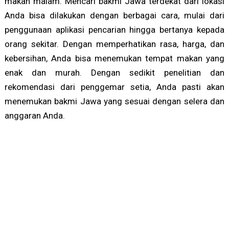
makan malam. Mencari bakmi Jawa terdekat dari lokasi
Anda bisa dilakukan dengan berbagai cara, mulai dari
penggunaan aplikasi pencarian hingga bertanya kepada
orang sekitar. Dengan memperhatikan rasa, harga, dan
kebersihan, Anda bisa menemukan tempat makan yang
enak dan murah. Dengan sedikit penelitian dan
rekomendasi dari penggemar setia, Anda pasti akan
menemukan bakmi Jawa yang sesuai dengan selera dan
anggaran Anda.