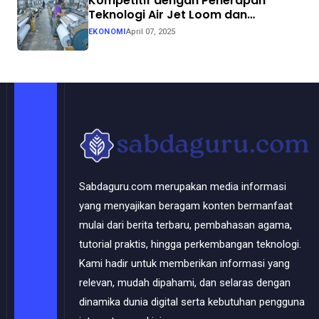
Kompetitif dengan Penerapan
Teknologi Air Jet Loom dan
Continuous Dyeing di CV. Garuda
EKONOMI
April 07, 2025
Solo Perkasa
Sabdaguru.com merupakan media informasi
yang menyajikan beragam konten bermanfaat
mulai dari berita terbaru, pembahasan agama,
tutorial praktis, hingga perkembangan teknologi.
Kami hadir untuk memberikan informasi yang
relevan, mudah dipahami, dan selaras dengan
dinamika dunia digital serta kebutuhan pengguna