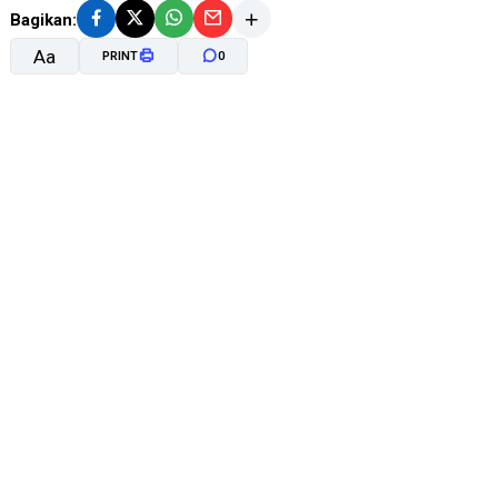
Bagikan:
Aa
PRINT
0
A-
A+