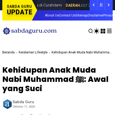
ama Dina Lorenza di Curahdami
Fokus pa
DAERAH
JULY 20, 2026
SABDA GURU
UPDATE
About Us
Contact Us
Sitemap
Disclaimer
Privacy 
Beranda
Keislaman Lifestyle
Kehidupan Anak Muda
Nabi Muhammad ﷺ: Awal
yang Suci
Sabda Guru
Oktober 11, 2025