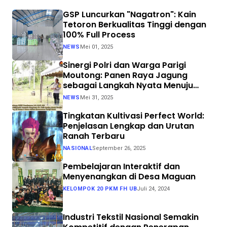
GSP Luncurkan "Nagatron": Kain
Tetoron Berkualitas Tinggi dengan
100% Full Process
NEWS
Mei 01, 2025
Sinergi Polri dan Warga Parigi
Moutong: Panen Raya Jagung
sebagai Langkah Nyata Menuju
Swasembada Pangan
NEWS
Mei 31, 2025
Tingkatan Kultivasi Perfect World:
Penjelasan Lengkap dan Urutan
Ranah Terbaru
NASIONAL
September 26, 2025
Pembelajaran Interaktif dan
Menyenangkan di Desa Maguan
KELOMPOK 20 PKM FH UB
Juli 24, 2024
Industri Tekstil Nasional Semakin