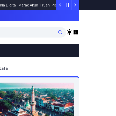
ital, Marak Akun Tiruan, Pengelola TikTok @samsungstore.ta Siapk
sata