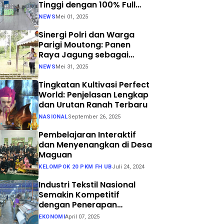
Tinggi dengan 100% Full
Process
NEWS
Mei 01, 2025
Sinergi Polri dan Warga
Parigi Moutong: Panen
Raya Jagung sebagai
Langkah Nyata Menuju
NEWS
Mei 31, 2025
Swasembada Pangan
Tingkatan Kultivasi Perfect
World: Penjelasan Lengkap
dan Urutan Ranah Terbaru
NASIONAL
September 26, 2025
Pembelajaran Interaktif
dan Menyenangkan di Desa
Maguan
KELOMPOK 20 PKM FH UB
Juli 24, 2024
Industri Tekstil Nasional
Semakin Kompetitif
dengan Penerapan
Teknologi Air Jet Loom dan
EKONOMI
April 07, 2025