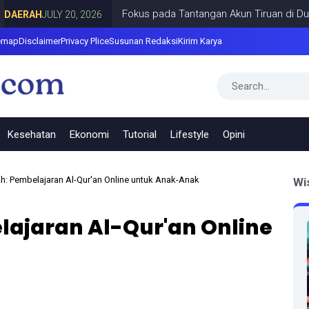
Fokus pada Tantangan Akun Tiruan di Dunia Dig
AH
JULY 20, 2026
emap
Disclaimer
Privacy Plice
Susunan Redaksi
Kirim Karya
Kesehatan
Ekonomi
Tutorial
Lifestyle
Opini
ah: Pembelajaran Al-Qur'an Online untuk Anak-Anak
Wi
lajaran Al-Qur'an Online