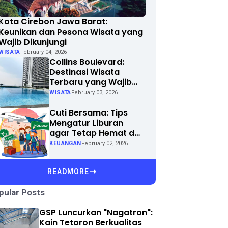
Kota Cirebon Jawa Barat:
Keunikan dan Pesona Wisata yang
Wajib Dikunjungi
WISATA
February 04, 2026
Collins Boulevard:
Destinasi Wisata
Terbaru yang Wajib
Dikunjungi di Kota
WISATA
February 03, 2026
Anda
Cuti Bersama: Tips
Mengatur Liburan
agar Tetap Hemat dan
Menyenangkan
KEUANGAN
February 02, 2026
READMORE
pular Posts
GSP Luncurkan "Nagatron":
Kain Tetoron Berkualitas