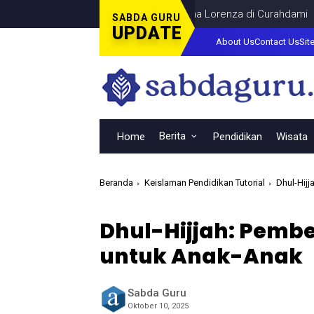
obar Final Piala Dunia Bersama Dina Lorenza di Curahdami
DAER
SABDA GURU
UPDATE
About Us
Contact Us
Sit
Berita
Home
Pendidikan
Wisata
Beranda
Keislaman Pendidikan Tutorial
Dhul-Hijj
Dhul-Hijjah: Pembe
untuk Anak-Anak
Sabda Guru
Oktober 10, 2025