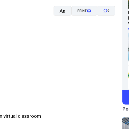
Aa
PRINT
0
A-
A+
Po