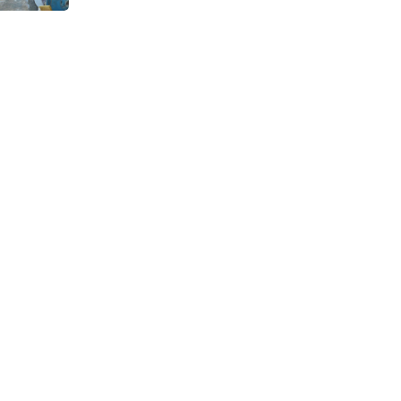
Continuous Dyeing di CV.
Garuda Solo Perkasa