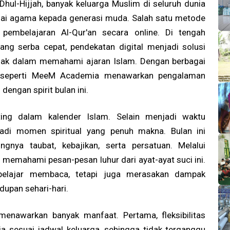
hul-Hijjah, banyak keluarga Muslim di seluruh dunia
ilai agama kepada generasi muda. Salah satu metode
 pembelajaran Al-Qur'an secara online. Di tengah
ng serba cepat, pendekatan digital menjadi solusi
anak dalam memahami ajaran Islam. Dengan berbagai
form seperti MeeM Academia menawarkan pengalaman
dengan spirit bulan ini.
nting dalam kalender Islam. Selain menjadi waktu
jadi momen spiritual yang penuh makna. Bulan ini
gnya taubat, kebajikan, serta persatuan. Melalui
 memahami pesan-pesan luhur dari ayat-ayat suci ini.
belajar membaca, tetapi juga merasakan dampak
upan sehari-hari.
menawarkan banyak manfaat. Pertama, fleksibilitas
ja sesuai jadwal keluarga, sehingga tidak terganggu