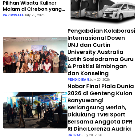
Pilihan Wisata Kuliner
Malam di Cirebon yang
Wajib Didatangi Saat
PARIWISATA
July 25, 2026
Gathering
Pengabdian Kolaborasi
Internasional Dosen
UNJ dan Curtin
University Australia
Latih Sosiodrama Guru
& Praktisi Bimbingan
dan Konseling
PENDIDIKAN
July 20, 2026
Nobar Final Piala Dunia
2026 di Genteng Kulon
Banyuwangi
Berlangsung Meriah,
Didukung TVRI Sport
Bersama Anggota DPR
RI Dina Lorenza Audria
DAERAH
July 20, 2026