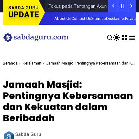
Fokus pada Tantangan Akun Tiruan di Dunia Digital, 
SABDA GURU
UPDATE
About Us
Contact Us
Sitemap
Disclaimer
Privacy 
Beranda
Keislaman
Jamaah Masjid: Pentingnya Kebersamaan dan Kekuatan dalam Beribadah
Jamaah Masjid:
Pentingnya Kebersamaan
dan Kekuatan dalam
Beribadah
Sabda Guru