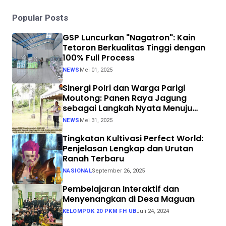
Popular Posts
GSP Luncurkan "Nagatron": Kain
Tetoron Berkualitas Tinggi dengan
100% Full Process
NEWS
Mei 01, 2025
Sinergi Polri dan Warga Parigi
Moutong: Panen Raya Jagung
sebagai Langkah Nyata Menuju
Swasembada Pangan
NEWS
Mei 31, 2025
Tingkatan Kultivasi Perfect World:
Penjelasan Lengkap dan Urutan
Ranah Terbaru
NASIONAL
September 26, 2025
Pembelajaran Interaktif dan
Menyenangkan di Desa Maguan
KELOMPOK 20 PKM FH UB
Juli 24, 2024