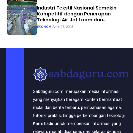
Industri Tekstil Nasional Semakin
Kompetitif dengan Penerapan
Teknologi Air Jet Loom dan
Continuous Dyeing di CV. Garuda
EKONOMI
April 07, 2025
Solo Perkasa
Sabdaguru.com merupakan media informasi
yang menyajikan beragam konten bermanfaat
mulai dari berita terbaru, pembahasan agama,
tutorial praktis, hingga perkembangan teknologi.
Kami hadir untuk memberikan informasi yang
relevan, mudah dipahami, dan selaras dengan