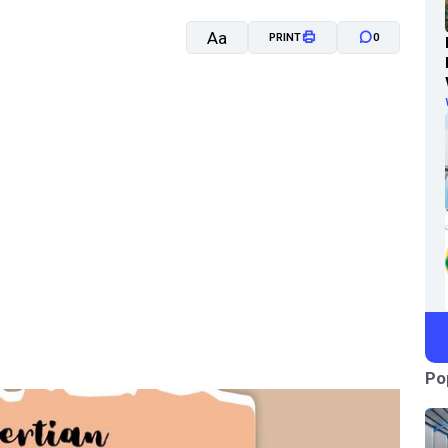
Aa
PRINT
0
A-
A+
Po