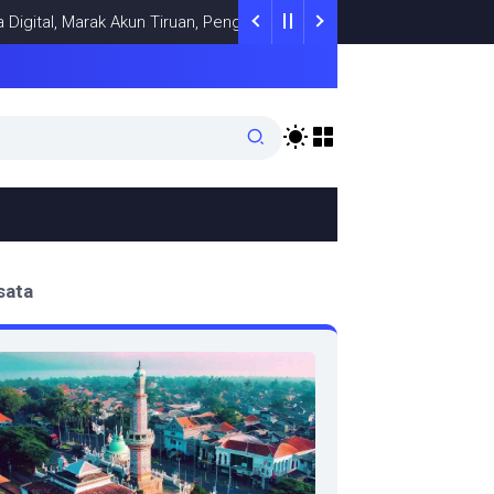
l, Marak Akun Tiruan, Pengelola TikTok @samsungstore.ta Siapkan L
sata