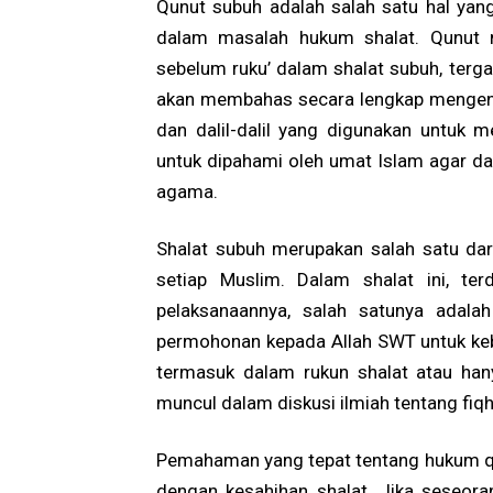
Qunut subuh adalah salah satu hal yan
dalam masalah hukum shalat. Qunut m
sebelum ruku’ dalam shalat subuh, tergan
akan membahas secara lengkap mengen
dan dalil-dalil yang digunakan untuk m
untuk dipahami oleh umat Islam agar da
agama.
Shalat subuh merupakan salah satu dari
setiap Muslim. Dalam shalat ini, te
pelaksanaannya, salah satunya adala
permohonan kepada Allah SWT untuk keb
termasuk dalam rukun shalat atau han
muncul dalam diskusi ilmiah tentang fiqh
Pemahaman yang tepat tentang hukum qu
dengan kesahihan shalat. Jika seseor