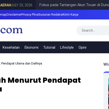
Fokus pada Tantangan Akun Tiruan di Dunia Digita
JULY 20, 2026
emap
Disclaimer
Privacy Plice
Susunan Redaksi
Kirim Karya
Kesehatan
Ekonomi
Tutorial
Lifestyle
Opini
 Pendapat Ulama dan Dalilnya
Wi
h Menurut Pendapat
a