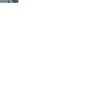
Continuous Dyeing di CV.
Garuda Solo Perkasa