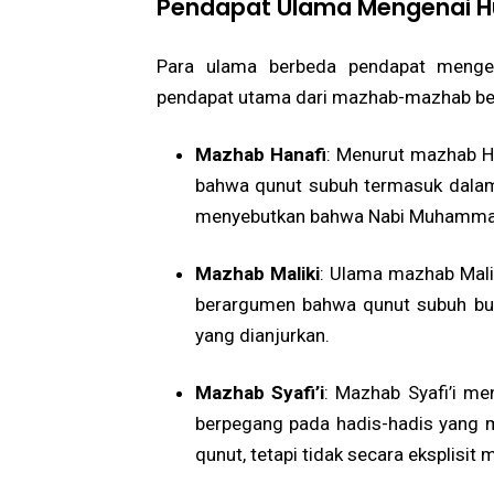
Pendapat Ulama Mengenai 
Para ulama berbeda pendapat mengen
pendapat utama dari mazhab-mazhab be
Mazhab Hanafi
: Menurut mazhab H
bahwa qunut subuh termasuk dalam 
menyebutkan bahwa Nabi Muhammad
Mazhab Maliki
: Ulama mazhab Mal
berargumen bahwa qunut subuh buka
yang dianjurkan.
Mazhab Syafi’i
: Mazhab Syafi’i m
berpegang pada hadis-hadis yan
qunut, tetapi tidak secara eksplisit