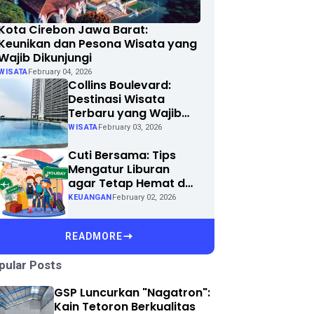
Kota Cirebon Jawa Barat:
Keunikan dan Pesona Wisata yang
Wajib Dikunjungi
WISATA
February 04, 2026
Collins Boulevard:
Destinasi Wisata
Terbaru yang Wajib
Dikunjungi di Kota
WISATA
February 03, 2026
Anda
Cuti Bersama: Tips
Mengatur Liburan
agar Tetap Hemat dan
Menyenangkan
KEUANGAN
February 02, 2026
READMORE
pular Posts
GSP Luncurkan "Nagatron":
Kain Tetoron Berkualitas