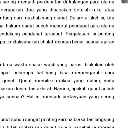
g sering menjadi perdebatan di kalangan para ulama
erupakan doa yang dibacakan setelah ruku’ atau
tung dari mazhab yang dianut. Dalam artikel ini, kita
ai hukum qunut subuh menurut pendapat para ulama
endukung pendapat tersebut. Penjelasan ini penting
pat melaksanakan shalat dengan benar sesuai ajaran
 lima waktu shalat wajib yang harus dilakukan oleh
rdapat beberapa hal yang bisa memengaruhi cara
h qunut. Qunut memiliki makna yang dalam, yaitu
aikan dunia dan akhirat. Namun, apakah qunut subuh
ya sunnah? Hal ini menjadi pertanyaan yang sering
.
nut subuh sangat penting karena berkaitan langsung
ang tidak melakukan qunut subuh padahal ia merasa