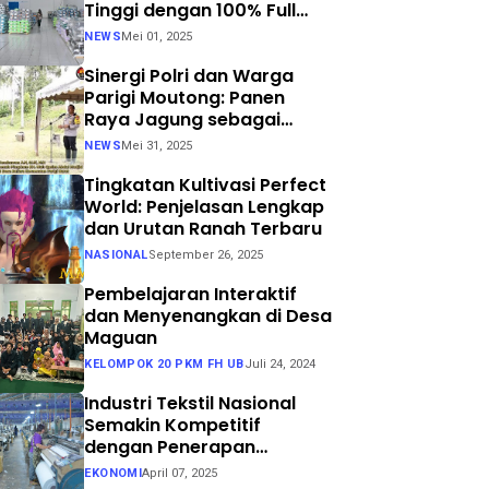
Tinggi dengan 100% Full
Process
NEWS
Mei 01, 2025
Sinergi Polri dan Warga
Parigi Moutong: Panen
Raya Jagung sebagai
Langkah Nyata Menuju
NEWS
Mei 31, 2025
Swasembada Pangan
Tingkatan Kultivasi Perfect
World: Penjelasan Lengkap
dan Urutan Ranah Terbaru
NASIONAL
September 26, 2025
Pembelajaran Interaktif
dan Menyenangkan di Desa
Maguan
KELOMPOK 20 PKM FH UB
Juli 24, 2024
Industri Tekstil Nasional
Semakin Kompetitif
dengan Penerapan
Teknologi Air Jet Loom dan
EKONOMI
April 07, 2025