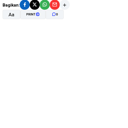
Bagikan:
Aa
PRINT
0
A-
A+