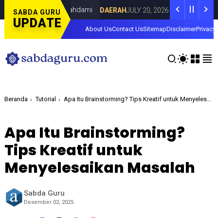
Lorenza di Curahdami
Fokus pada Tantan
DAERAH
JULY 20, 2026
SABDA GURU
UPDATE
About Us
Contact Us
Sitemap
Disclaimer
Privacy 
Beranda
Tutorial
Apa Itu Brainstorming? Tips Kreatif untuk Menyelesaikan Masalah
Apa Itu Brainstorming?
Tips Kreatif untuk
Menyelesaikan Masalah
Sabda Guru
Desember 02, 2025