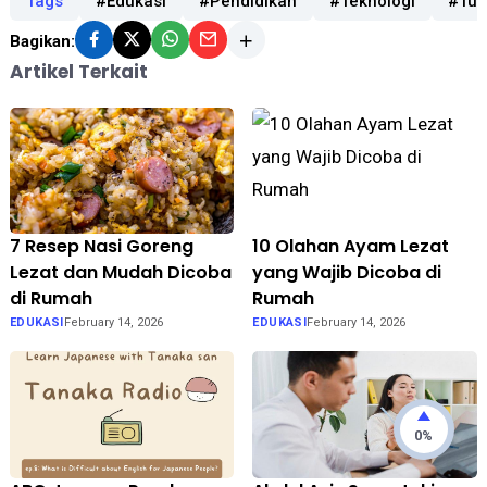
Tags
#Edukasi
#Pendidikan
#Teknologi
#Tuto
Bagikan:
Artikel Terkait
7 Resep Nasi Goreng
10 Olahan Ayam Lezat
Lezat dan Mudah Dicoba
yang Wajib Dicoba di
di Rumah
Rumah
EDUKASI
February 14, 2026
EDUKASI
February 14, 2026
0%