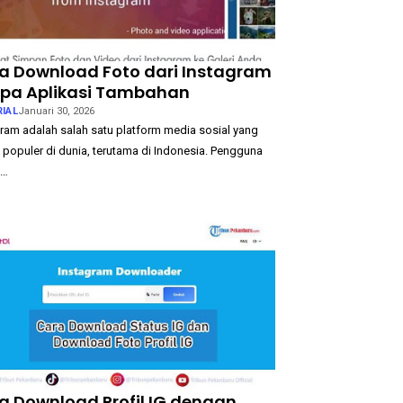
a Download Foto dari Instagram
pa Aplikasi Tambahan
IAL
Januari 30, 2026
ram adalah salah satu platform media sosial yang
 populer di dunia, terutama di Indonesia. Pengguna
g…
a Download Profil IG dengan