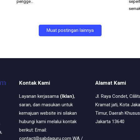
pengge…
seper
semak
Muat postingan lainnya
Kontak Kami
Alamat Kami
Layanan kerjasama
(Iklan)
,
Jl. Raya Condet, Cililit
saran, dan masukan untuk
Kramat jati, Kota Jaka
kemajuan website ini silakan
Timur, Daerah Khusus
hubungi kami melalui kontak
Jakarta 13640
a
berikut: Email:
,
contact@sabdaguru.com WA /