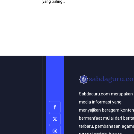
yang paling…
Sabdaguru.com merupakan
media informasi yang
menyajikan beragam konten
bermanfaat mulai dari berit
terbaru, pembahasan agama