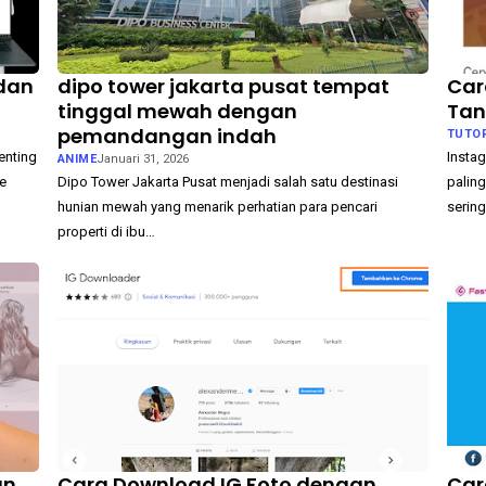
 dan
dipo tower jakarta pusat tempat
Car
tinggal mewah dengan
Tan
pemandangan indah
TUTOR
enting
Instag
ANIME
Januari 31, 2026
e
Dipo Tower Jakarta Pusat menjadi salah satu destinasi
paling
hunian mewah yang menarik perhatian para pencari
serin
properti di ibu…
an
Cara Download IG Foto dengan
Car