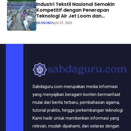
Industri Tekstil Nasional Semakin
Kompetitif dengan Penerapan
Teknologi Air Jet Loom dan
Continuous Dyeing di CV. Garuda
EKONOMI
April 07, 2025
Solo Perkasa
Sabdaguru.com merupakan media informasi
yang menyajikan beragam konten bermanfaat
mulai dari berita terbaru, pembahasan agama,
tutorial praktis, hingga perkembangan teknologi.
Kami hadir untuk memberikan informasi yang
relevan, mudah dipahami, dan selaras dengan