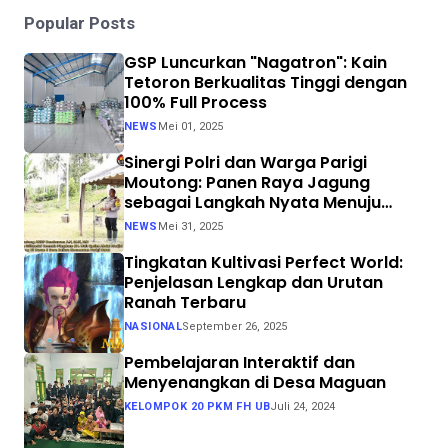
Popular Posts
GSP Luncurkan "Nagatron": Kain
Tetoron Berkualitas Tinggi dengan
100% Full Process
NEWS
Mei 01, 2025
Sinergi Polri dan Warga Parigi
Moutong: Panen Raya Jagung
sebagai Langkah Nyata Menuju
Swasembada Pangan
NEWS
Mei 31, 2025
Tingkatan Kultivasi Perfect World:
Penjelasan Lengkap dan Urutan
Ranah Terbaru
NASIONAL
September 26, 2025
Pembelajaran Interaktif dan
Menyenangkan di Desa Maguan
KELOMPOK 20 PKM FH UB
Juli 24, 2024