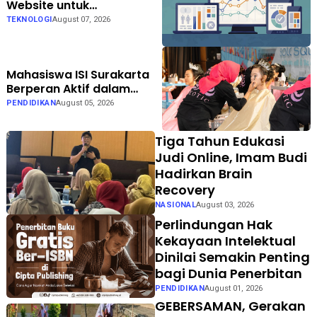
Website untuk
Meningkatkan Trafik
TEKNOLOGI
August 07, 2026
Organik Bisnis
Mahasiswa ISI Surakarta
Berperan Aktif dalam
Persiapan hingga
PENDIDIKAN
August 05, 2026
Pelaksanaan Gelar Karya
LKP EXOTIC di Solo Square
Tiga Tahun Edukasi
Judi Online, Imam Budi
Hadirkan Brain
Recovery
NASIONAL
August 03, 2026
Perlindungan Hak
Kekayaan Intelektual
Dinilai Semakin Penting
bagi Dunia Penerbitan
PENDIDIKAN
August 01, 2026
GEBERSAMAN, Gerakan