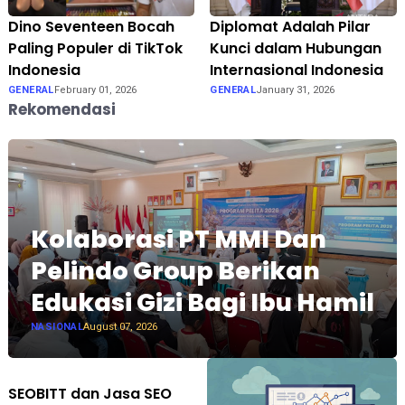
Dino Seventeen Bocah
Diplomat Adalah Pilar
Paling Populer di TikTok
Kunci dalam Hubungan
Indonesia
Internasional Indonesia
GENERAL
February 01, 2026
GENERAL
January 31, 2026
Rekomendasi
Kolaborasi PT MMI Dan
Pelindo Group Berikan
Edukasi Gizi Bagi Ibu Hamil
NASIONAL
August 07, 2026
SEOBITT dan Jasa SEO