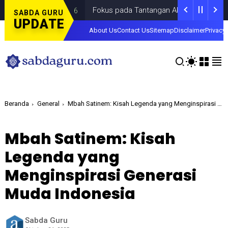
Fokus pada Tantangan Akun Tiruan di Dunia Digit
SABDA GURU
UPDATE
About Us
Contact Us
Sitemap
Disclaimer
Privacy 
Beranda
General
Mbah Satinem: Kisah Legenda yang Menginspirasi Generasi Muda Indonesia
Mbah Satinem: Kisah
Legenda yang
Menginspirasi Generasi
Muda Indonesia
Sabda Guru