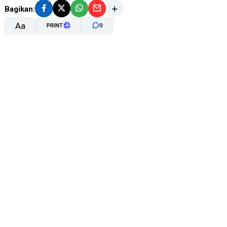
Bagikan:
Aa
PRINT
0
A-
A+