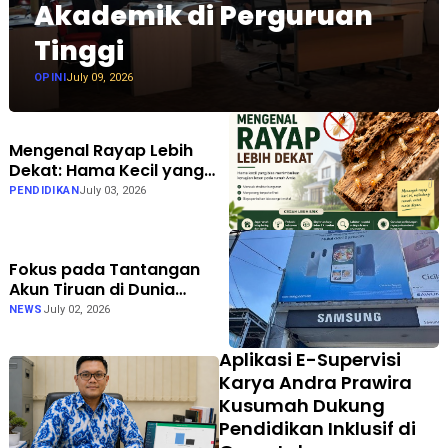
Akademik di Perguruan
Tinggi
OPINI
July 09, 2026
Mengenal Rayap Lebih
Dekat: Hama Kecil yang
Bisa Menimbulkan
PENDIDIKAN
July 03, 2026
Kerugian Besar
Fokus pada Tantangan
Akun Tiruan di Dunia
Digital, Marak Akun Tiruan,
NEWS
July 02, 2026
Pengelola TikTok
@samsungstore.ta
Aplikasi E-Supervisi
Siapkan Langkah Verifikasi
Karya Andra Prawira
Resmi
Kusumah Dukung
Pendidikan Inklusif di