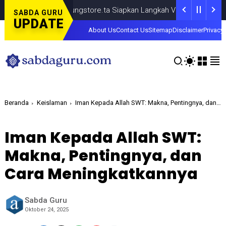
 TikTok @samsungstore.ta Siapkan Langkah Verifikasi Resmi
NEWS
SABDA GURU
UPDATE
About Us
Contact Us
Sitemap
Disclaimer
Privacy 
Beranda
Keislaman
Iman Kepada Allah SWT: Makna, Pentingnya, dan Cara Meningkatkannya
Iman Kepada Allah SWT:
Makna, Pentingnya, dan
Cara Meningkatkannya
Sabda Guru
Oktober 24, 2025