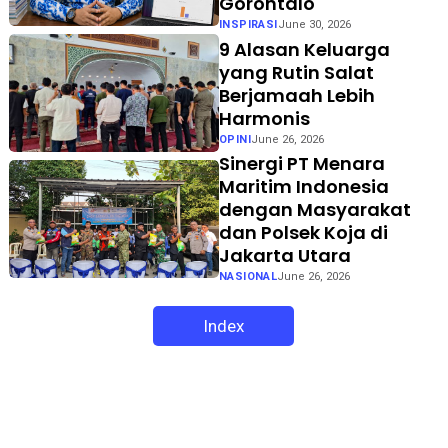
Gorontalo
INSPIRASI
June 30, 2026
9 Alasan Keluarga
yang Rutin Salat
Berjamaah Lebih
Harmonis
OPINI
June 26, 2026
Sinergi PT Menara
Maritim Indonesia
dengan Masyarakat
dan Polsek Koja di
Jakarta Utara
NASIONAL
June 26, 2026
Index