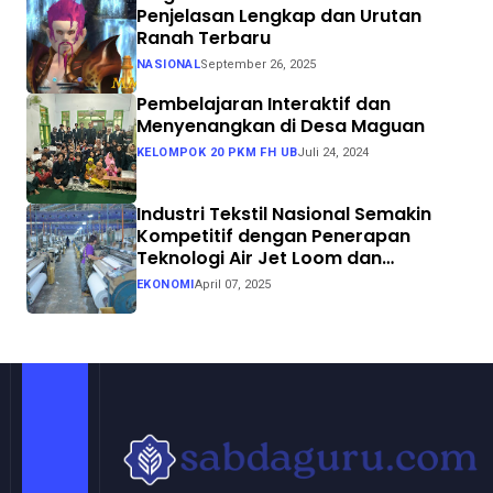
Penjelasan Lengkap dan Urutan
Ranah Terbaru
NASIONAL
September 26, 2025
Pembelajaran Interaktif dan
Menyenangkan di Desa Maguan
KELOMPOK 20 PKM FH UB
Juli 24, 2024
Industri Tekstil Nasional Semakin
Kompetitif dengan Penerapan
Teknologi Air Jet Loom dan
Continuous Dyeing di CV. Garuda
EKONOMI
April 07, 2025
Solo Perkasa