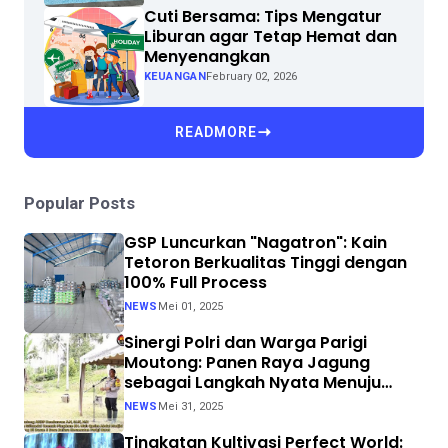
Cuti Bersama: Tips Mengatur
Liburan agar Tetap Hemat dan
Menyenangkan
KEUANGAN
February 02, 2026
READMORE
Popular Posts
GSP Luncurkan "Nagatron": Kain
Tetoron Berkualitas Tinggi dengan
100% Full Process
NEWS
Mei 01, 2025
Sinergi Polri dan Warga Parigi
Moutong: Panen Raya Jagung
sebagai Langkah Nyata Menuju
Swasembada Pangan
NEWS
Mei 31, 2025
Tingkatan Kultivasi Perfect World: