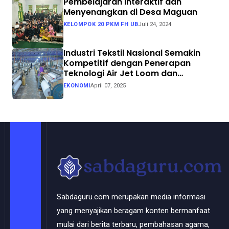
Pembelajaran Interaktif dan
Menyenangkan di Desa Maguan
KELOMPOK 20 PKM FH UB
Juli 24, 2024
Industri Tekstil Nasional Semakin
Kompetitif dengan Penerapan
Teknologi Air Jet Loom dan
Continuous Dyeing di CV. Garuda
EKONOMI
April 07, 2025
Solo Perkasa
Sabdaguru.com merupakan media informasi
yang menyajikan beragam konten bermanfaat
mulai dari berita terbaru, pembahasan agama,