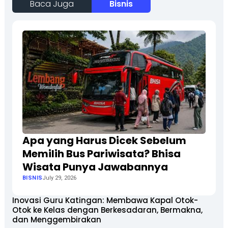
Baca Juga
Bisnis
Apa yang Harus Dicek Sebelum
Memilih Bus Pariwisata? Bhisa
Wisata Punya Jawabannya
BISNIS
July 29, 2026
Inovasi Guru Katingan: Membawa Kapal Otok-
Otok ke Kelas dengan Berkesadaran, Bermakna,
dan Menggembirakan