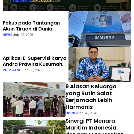
PENDIDIKAN
July 03, 2026
Fokus pada Tantangan
Akun Tiruan di Dunia
Digital, Marak Akun Tiruan,
NEWS
July 02, 2026
Pengelola TikTok
@samsungstore.ta
Siapkan Langkah Verifikasi
Aplikasi E-Supervisi Karya
Resmi
Andra Prawira Kusumah
Dukung Pendidikan Inklusif
INSPIRASI
June 30, 2026
di Gorontalo
9 Alasan Keluarga
yang Rutin Salat
Berjamaah Lebih
Harmonis
OPINI
June 26, 2026
Sinergi PT Menara
Maritim Indonesia