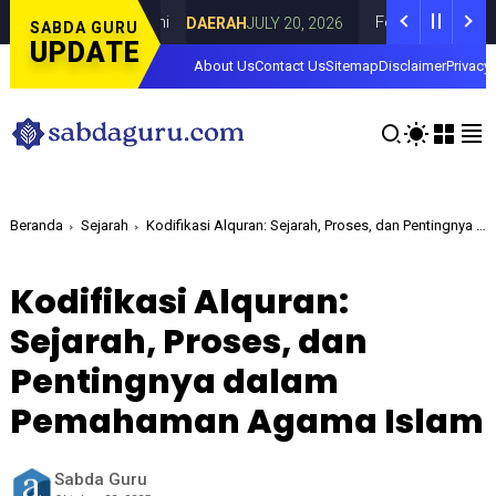
a di Curahdami
Fokus pada Tantangan Ak
DAERAH
JULY 20, 2026
SABDA GURU
UPDATE
About Us
Contact Us
Sitemap
Disclaimer
Privacy 
Beranda
Sejarah
Kodifikasi Alquran: Sejarah, Proses, dan Pentingnya dalam Pemahaman Agama Islam
Kodifikasi Alquran:
Sejarah, Proses, dan
Pentingnya dalam
Pemahaman Agama Islam
Sabda Guru