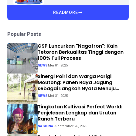
READMORE
Popular Posts
GSP Luncurkan "Nagatron": Kain
Tetoron Berkualitas Tinggi dengan
100% Full Process
NEWS
Mei 01, 2025
Sinergi Polri dan Warga Parigi
Moutong: Panen Raya Jagung
sebagai Langkah Nyata Menuju
Swasembada Pangan
NEWS
Mei 31, 2025
Tingkatan Kultivasi Perfect World:
Penjelasan Lengkap dan Urutan
Ranah Terbaru
NASIONAL
September 26, 2025