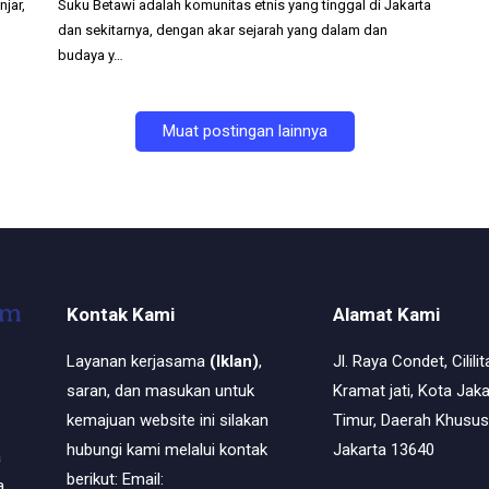
jar,
Suku Betawi adalah komunitas etnis yang tinggal di Jakarta
dan sekitarnya, dengan akar sejarah yang dalam dan
budaya y…
Muat postingan lainnya
Kontak Kami
Alamat Kami
Layanan kerjasama
(Iklan)
,
Jl. Raya Condet, Cililit
saran, dan masukan untuk
Kramat jati, Kota Jaka
kemajuan website ini silakan
Timur, Daerah Khusus
hubungi kami melalui kontak
Jakarta 13640
a
berikut: Email:
,