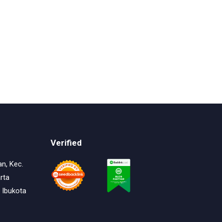
Verified
an, Kec.
rta
 Ibukota