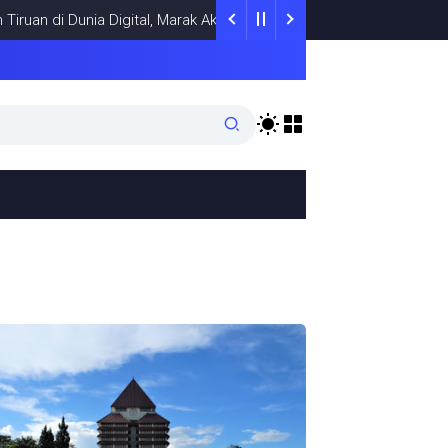
an di Dunia Digital, Marak Akun Tiruan, Pengelola TikTok @samsung