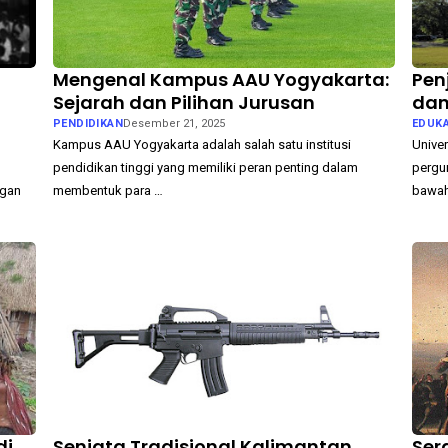
Mengenal Kampus AAU Yogyakarta:
Pen
Sejarah dan Pilihan Jurusan
dan
PENDIDIKAN
Desember 21, 2025
EDUKA
Kampus AAU Yogyakarta adalah salah satu institusi
Univer
pendidikan tinggi yang memiliki peran penting dalam
pergur
ngan
membentuk para …
bawa
di
Senjata Tradisional Kalimantan
Ser