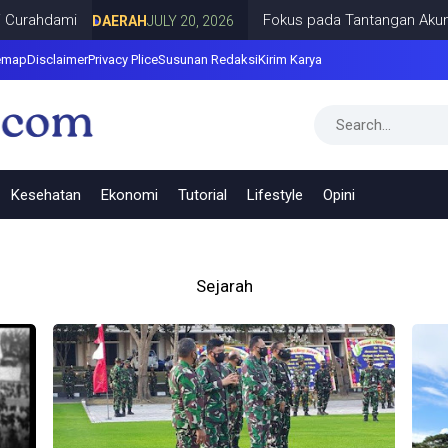
rahdami
Fokus pada Tantangan Akun Tiru
DAERAH
JULY 20, 2026
emap
Disclaimer
Privacy Plice
Susunan Redaksi
Kirim Karya
Kesehatan
Ekonomi
Tutorial
Lifestyle
Opini
Sejarah