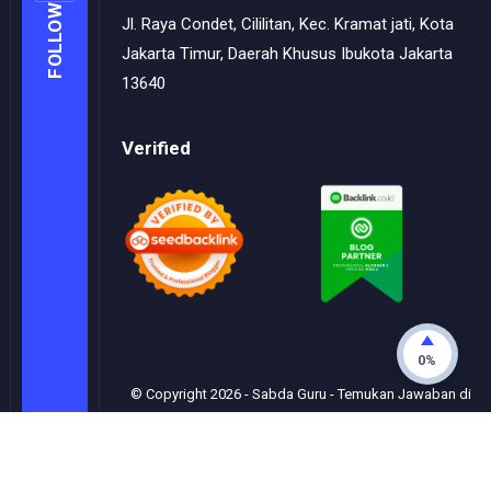
FOLLOW
Jl. Raya Condet, Cililitan, Kec. Kramat jati, Kota
Jakarta Timur, Daerah Khusus Ibukota Jakarta
13640
Verified
0%
© Copyright
2026
-
Sabda Guru - Temukan Jawaban di
Sini
- All rights reserved.