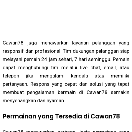
Cawan78 juga menawarkan layanan pelanggan yang
responsif dan profesional. Tim dukungan pelanggan siap
melayani pemain 24 jam sehari, 7 hari seminggu. Pemain
dapat menghubungi tim melalui live chat, email, atau
telepon jika mengalami kendala atau memiliki
pertanyaan. Respons yang cepat dan solusi yang tepat
membuat pengalaman bermain di Cawan78 semakin
menyenangkan dan nyaman.
Permainan yang Tersedia di Cawan78