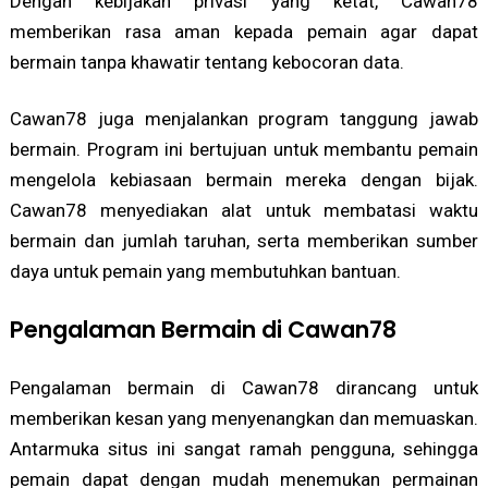
Dengan kebijakan privasi yang ketat, Cawan78
memberikan rasa aman kepada pemain agar dapat
bermain tanpa khawatir tentang kebocoran data.
Cawan78 juga menjalankan program tanggung jawab
bermain. Program ini bertujuan untuk membantu pemain
mengelola kebiasaan bermain mereka dengan bijak.
Cawan78 menyediakan alat untuk membatasi waktu
bermain dan jumlah taruhan, serta memberikan sumber
daya untuk pemain yang membutuhkan bantuan.
Pengalaman Bermain di Cawan78
Pengalaman bermain di Cawan78 dirancang untuk
memberikan kesan yang menyenangkan dan memuaskan.
Antarmuka situs ini sangat ramah pengguna, sehingga
pemain dapat dengan mudah menemukan permainan