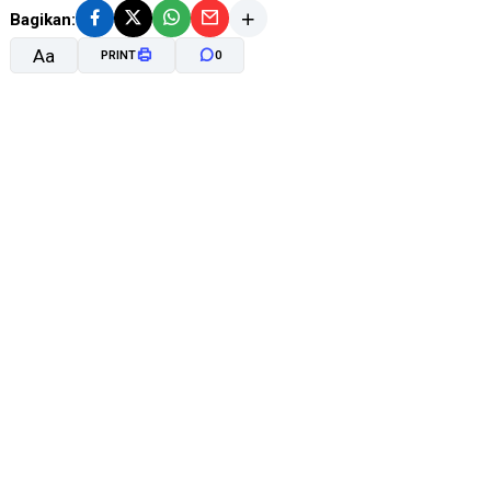
Bagikan:
Aa
PRINT
0
A-
A+