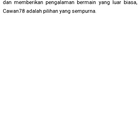
dan memberikan pengalaman bermain yang luar biasa,
Cawan78 adalah pilihan yang sempurna.