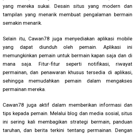
yang mereka sukai. Desain situs yang modern dan
tampilan yang menarik membuat pengalaman bermain
semakin menarik.
Selain itu, Cawan78 juga menyediakan aplikasi mobile
yang dapat diunduh oleh pemain. Aplikasi ini
memungkinkan pemain untuk bermain kapan saja dan di
mana saja. Fitur-fitur seperti notifikasi, riwayat
permainan, dan penawaran khusus tersedia di aplikasi,
sehingga memudahkan pemain dalam mengakses
permainan mereka.
Cawan78 juga aktif dalam memberikan informasi dan
tips kepada pemain. Melalui blog dan media sosial, situs
ini sering kali membagikan strategi bermain, panduan
taruhan, dan berita terkini tentang permainan. Dengan