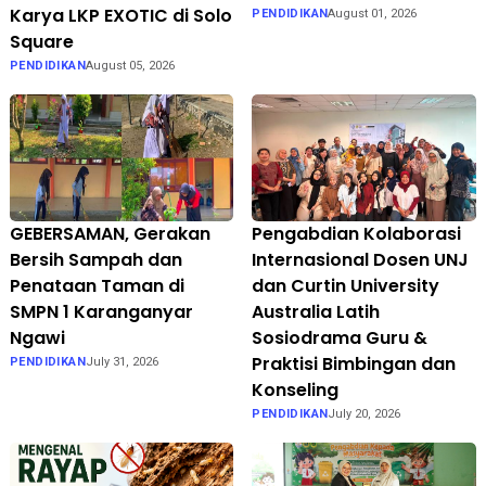
Karya LKP EXOTIC di Solo
PENDIDIKAN
August 01, 2026
Square
PENDIDIKAN
August 05, 2026
GEBERSAMAN, Gerakan
Pengabdian Kolaborasi
Bersih Sampah dan
Internasional Dosen UNJ
Penataan Taman di
dan Curtin University
SMPN 1 Karanganyar
Australia Latih
Ngawi
Sosiodrama Guru &
Praktisi Bimbingan dan
PENDIDIKAN
July 31, 2026
Konseling
PENDIDIKAN
July 20, 2026