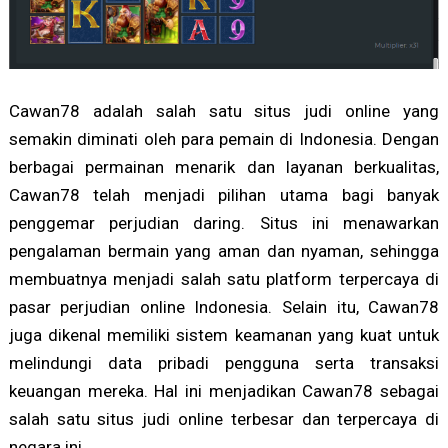
Cawan78 adalah salah satu situs judi online yang
semakin diminati oleh para pemain di Indonesia. Dengan
berbagai permainan menarik dan layanan berkualitas,
Cawan78 telah menjadi pilihan utama bagi banyak
penggemar perjudian daring. Situs ini menawarkan
pengalaman bermain yang aman dan nyaman, sehingga
membuatnya menjadi salah satu platform terpercaya di
pasar perjudian online Indonesia. Selain itu, Cawan78
juga dikenal memiliki sistem keamanan yang kuat untuk
melindungi data pribadi pengguna serta transaksi
keuangan mereka. Hal ini menjadikan Cawan78 sebagai
salah satu situs judi online terbesar dan terpercaya di
negara ini.