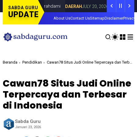
Lorenza di Curahdami
Fokus pada Tantan
DAERAH
JULY 20, 2026
SABDA GURU
UPDATE
About Us
Contact Us
Sitemap
Disclaimer
Privacy 
Beranda
Pendidikan
Cawan78 Situs Judi Online Terpercaya dan Terbesar di Indonesia
Cawan78 Situs Judi Online
Terpercaya dan Terbesar
di Indonesia
Sabda Guru
Januari 23, 2026