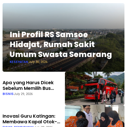
Ini Profil RS Samsoe
Hidajat, Rumah Sakit
Umum Swasta Semarang
KESEHATAN
July 30, 2026
Apa yang Harus Dicek
Sebelum Memilih Bus
Pariwisata? Bhisa Wisata
BISNIS
July 29, 2026
Punya Jawabannya
Inovasi Guru Katingan:
Membawa Kapal Otok-