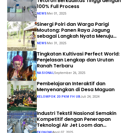
Tetoron Berkualitas Tinggi dengan
100% Full Process
NEWS
Mei 01, 2025
Sinergi Polri dan Warga Parigi
Moutong: Panen Raya Jagung
sebagai Langkah Nyata Menuju
Swasembada Pangan
NEWS
Mei 31, 2025
Tingkatan Kultivasi Perfect World:
Penjelasan Lengkap dan Urutan
Ranah Terbaru
NASIONAL
September 26, 2025
Pembelajaran Interaktif dan
Menyenangkan di Desa Maguan
KELOMPOK 20 PKM FH UB
Juli 24, 2024
Industri Tekstil Nasional Semakin
Kompetitif dengan Penerapan
Teknologi Air Jet Loom dan
Continuous Dyeing di CV. Garuda
EKONOMI
April 07, 2025