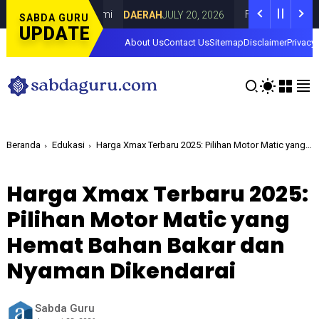
 di Curahdami
Fokus pada Tantangan Aku
DAERAH
JULY 20, 2026
SABDA GURU
UPDATE
About Us
Contact Us
Sitemap
Disclaimer
Privacy 
Beranda
Edukasi
Harga Xmax Terbaru 2025: Pilihan Motor Matic yang Hemat Bahan Bakar dan Nyaman Dikendarai
Harga Xmax Terbaru 2025:
Pilihan Motor Matic yang
Hemat Bahan Bakar dan
Nyaman Dikendarai
Sabda Guru