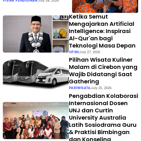
Otok ke Kelas dengan
FISIKA PENDIDIKAN
July 28, 2026
Berkesadaran, Bermakna,
dan Menggembirakan
Ketika Semut
Mengajarkan Artificial
Intelligence: Inspirasi
Al-Qur'an bagi
Teknologi Masa Depan
OPINI
July 27, 2026
Pilihan Wisata Kuliner
Malam di Cirebon yang
Wajib Didatangi Saat
Gathering
PARIWISATA
July 25, 2026
Pengabdian Kolaborasi
Internasional Dosen
UNJ dan Curtin
University Australia
Latih Sosiodrama Guru
& Praktisi Bimbingan
dan Konseling