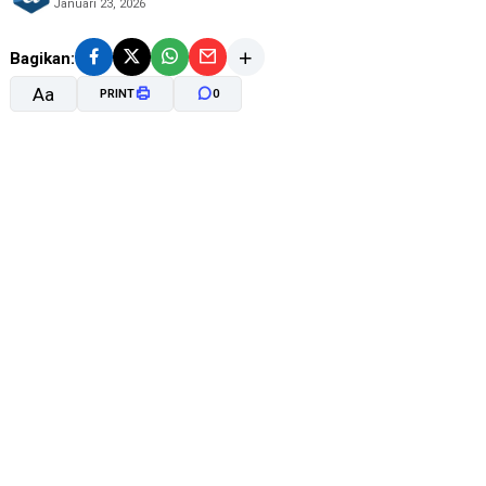
Januari 23, 2026
Bagikan:
Aa
PRINT
0
A-
A+