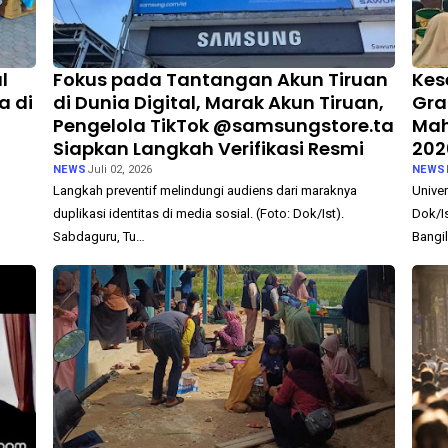
l
Fokus pada Tantangan Akun Tiruan
Kes
a di
di Dunia Digital, Marak Akun Tiruan,
Gra
Pengelola TikTok @samsungstore.ta
Mah
Siapkan Langkah Verifikasi Resmi
202
NEWS
Juli 02, 2026
NEWS
Langkah preventif melindungi audiens dari maraknya
Univer
duplikasi identitas di media sosial. (Foto: Dok/Ist).
Dok/Is
Sabdaguru, Tu…
Bangil