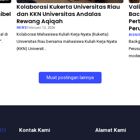
Kolaborasi Kukerta Universitas Riau
Val
ibel
dan KKN Universitas Andalas
Bac
l
Rewang Aqiqah
Per
Per
NEWS
Februari 12, 2026
al di
Kolaborasi Mahasiswa Kuliah Kerja Nyata (Kukerta)
BISNI
”.
Universitas Riau bersama mahasiswa Kuliah Kerja Nyata
Backg
(KKN) Universit…
Perus
moder
Muat postingan lainnya
Kontak Kami
Alamat Kami