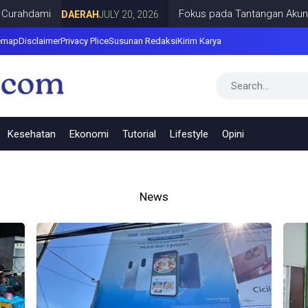
rahdami
Fokus pada Tantangan Akun Tirua
DAERAH
JULY 20, 2026
emap
Disclaimer
Privacy Plice
Susunan Redaksi
Kirim Karya
Kesehatan
Ekonomi
Tutorial
Lifestyle
Opini
News