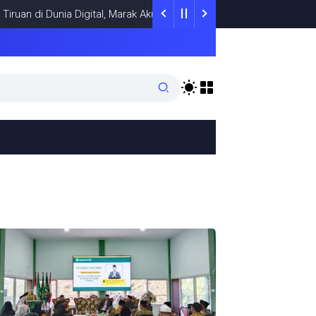
n di Dunia Digital, Marak Akun Tiruan, Pengelola TikTok @samsung