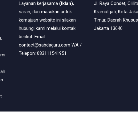
Layanan kerjasama
(Iklan)
,
Jl. Raya Condet, Cililit
saran, dan masukan untuk
Kramat jati, Kota Jaka
kemajuan website ini silakan
Timur, Daerah Khusus
hubungi kami melalui kontak
Jakarta 13640
a
berikut: Email:
,
contact@sabdaguru.com WA /
Telepon: 083111541951
ami
dah
an
t
© Copyright
2026
-
Sabda Guru - Temukan Jawaban di Sini
- All righ