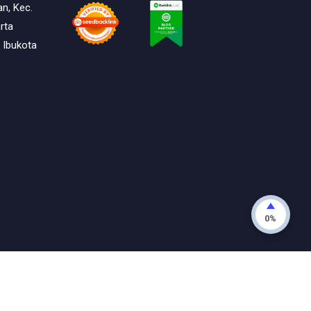
an, Kec.
rta
 Ibukota
0%
ts reserved.