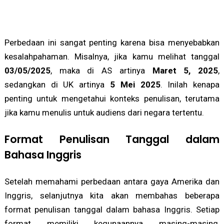
Perbedaan ini sangat penting karena bisa menyebabkan
kesalahpahaman. Misalnya, jika kamu melihat tanggal
03/05/2025
, maka di AS artinya
Maret 5, 2025
,
sedangkan di UK artinya
5 Mei 2025
. Inilah kenapa
penting untuk mengetahui konteks penulisan, terutama
jika kamu menulis untuk audiens dari negara tertentu.
Format Penulisan Tanggal dalam
Bahasa Inggris
Setelah memahami perbedaan antara gaya Amerika dan
Inggris, selanjutnya kita akan membahas beberapa
format penulisan tanggal dalam bahasa Inggris. Setiap
format memiliki kegunaannya masing-masing,