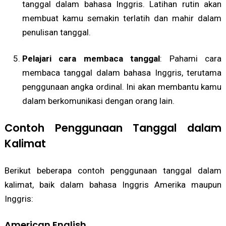
tanggal dalam bahasa Inggris. Latihan rutin akan
membuat kamu semakin terlatih dan mahir dalam
penulisan tanggal.
Pelajari cara membaca tanggal
: Pahami cara
membaca tanggal dalam bahasa Inggris, terutama
penggunaan angka ordinal. Ini akan membantu kamu
dalam berkomunikasi dengan orang lain.
Contoh Penggunaan Tanggal dalam
Kalimat
Berikut beberapa contoh penggunaan tanggal dalam
kalimat, baik dalam bahasa Inggris Amerika maupun
Inggris:
American English