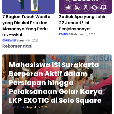
7 Bagian Tubuh Wanita
Zodiak Apa yang Lahir
yang Disukai Pria dan
22 Januari? Ini
Alasannya Yang Perlu
Penjelasannya!
Diketahui
EDUKASI
February 14, 2026
EDUKASI
February 14, 2026
Rekomendasi
Mahasiswa ISI Surakarta
Berperan Aktif dalam
Persiapan hingga
Pelaksanaan Gelar Karya
LKP EXOTIC di Solo Square
PENDIDIKAN
August 05, 2026