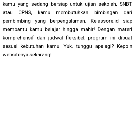
kamu yang sedang bersiap untuk ujian sekolah, SNBT,
atau CPNS, kamu membutuhkan bimbingan dari
pembimbing yang berpengalaman. Kelassore.id siap
membantu kamu belajar hingga mahir! Dengan materi
komprehensif dan jadwal fleksibel, program ini dibuat
sesuai kebutuhan kamu. Yuk, tunggu apalagi? Kepoin
websitenya sekarang!