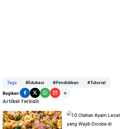
Tags
#Edukasi
#Pendidikan
#Tutorial
Bagikan:
Artikel Terkait