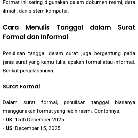
Format ini sering digunakan dalam dokumen resmi, data
ilmiah, dan sistem komputer.
Cara Menulis Tanggal dalam Surat
Formal dan Informal
Penulisan tanggal dalam surat juga bergantung pada
jenis surat yang kamu tulis, apakah formal atau informal.
Berikut penjelasannya:
Surat Formal
Dalam surat formal, penulisan tanggal biasanya
menggunakan format yang lebih resmi. Contohnya:
-
UK
: 15th December 2025
-
US
: December 15, 2025