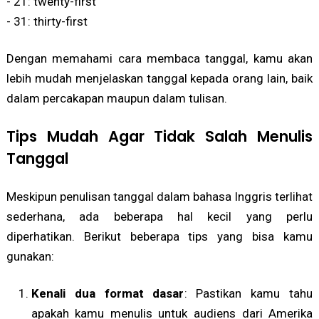
- 21: twenty-first
- 31: thirty-first
Dengan memahami cara membaca tanggal, kamu akan
lebih mudah menjelaskan tanggal kepada orang lain, baik
dalam percakapan maupun dalam tulisan.
Tips Mudah Agar Tidak Salah Menulis
Tanggal
Meskipun penulisan tanggal dalam bahasa Inggris terlihat
sederhana, ada beberapa hal kecil yang perlu
diperhatikan. Berikut beberapa tips yang bisa kamu
gunakan:
Kenali dua format dasar
: Pastikan kamu tahu
apakah kamu menulis untuk audiens dari Amerika