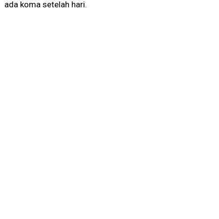
ada koma setelah hari.