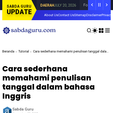
di Curahdami
Fokus pada Tantangan Akun
DAERAH
JULY 20, 2026
SABDA GURU
UPDATE
About Us
Contact Us
Sitemap
Disclaimer
Privacy 
Beranda
Tutorial
Cara sederhana memahami penulisan tanggal dalam bahasa Inggris
Cara sederhana
memahami penulisan
tanggal dalam bahasa
Inggris
Sabda Guru