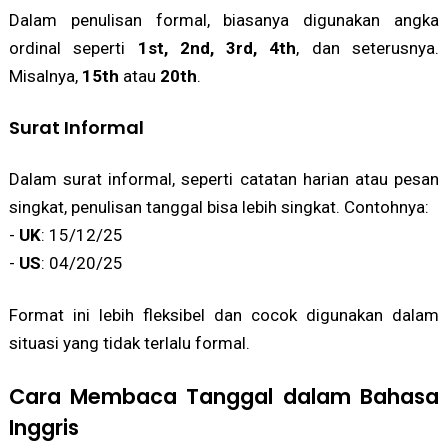
Dalam penulisan formal, biasanya digunakan angka
ordinal seperti
1st, 2nd, 3rd, 4th
, dan seterusnya.
Misalnya,
15th
atau
20th
.
Surat Informal
Dalam surat informal, seperti catatan harian atau pesan
singkat, penulisan tanggal bisa lebih singkat. Contohnya:
-
UK
: 15/12/25
-
US
: 04/20/25
Format ini lebih fleksibel dan cocok digunakan dalam
situasi yang tidak terlalu formal.
Cara Membaca Tanggal dalam Bahasa
Inggris