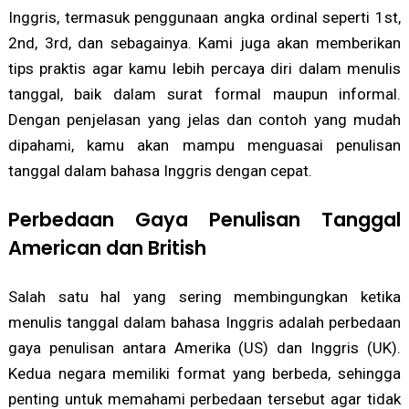
Inggris, termasuk penggunaan angka ordinal seperti 1st,
2nd, 3rd, dan sebagainya. Kami juga akan memberikan
tips praktis agar kamu lebih percaya diri dalam menulis
tanggal, baik dalam surat formal maupun informal.
Dengan penjelasan yang jelas dan contoh yang mudah
dipahami, kamu akan mampu menguasai penulisan
tanggal dalam bahasa Inggris dengan cepat.
Perbedaan Gaya Penulisan Tanggal
American dan British
Salah satu hal yang sering membingungkan ketika
menulis tanggal dalam bahasa Inggris adalah perbedaan
gaya penulisan antara Amerika (US) dan Inggris (UK).
Kedua negara memiliki format yang berbeda, sehingga
penting untuk memahami perbedaan tersebut agar tidak