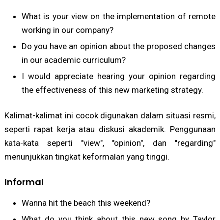
What is your view on the implementation of remote
working in our company?
Do you have an opinion about the proposed changes
in our academic curriculum?
I would appreciate hearing your opinion regarding
the effectiveness of this new marketing strategy.
Kalimat-kalimat ini cocok digunakan dalam situasi resmi,
seperti rapat kerja atau diskusi akademik. Penggunaan
kata-kata seperti "view", "opinion", dan "regarding"
menunjukkan tingkat keformalan yang tinggi.
Informal
Wanna hit the beach this weekend?
What do you think about this new song by Taylor