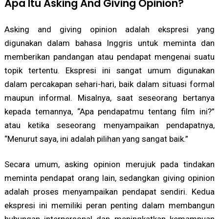
Apa Itu Asking And Giving Opinion?
Asking and giving opinion adalah ekspresi yang
digunakan dalam bahasa Inggris untuk meminta dan
memberikan pandangan atau pendapat mengenai suatu
topik tertentu. Ekspresi ini sangat umum digunakan
dalam percakapan sehari-hari, baik dalam situasi formal
maupun informal. Misalnya, saat seseorang bertanya
kepada temannya, “Apa pendapatmu tentang film ini?”
atau ketika seseorang menyampaikan pendapatnya,
“Menurut saya, ini adalah pilihan yang sangat baik.”
Secara umum, asking opinion merujuk pada tindakan
meminta pendapat orang lain, sedangkan giving opinion
adalah proses menyampaikan pendapat sendiri. Kedua
ekspresi ini memiliki peran penting dalam membangun