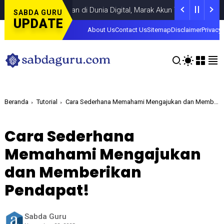
gan Akun Tiruan di Dunia Digital, Marak Akun Tiruan, Pengelola Ti
SABDA GURU
UPDATE
About Us
Contact Us
Sitemap
Disclaimer
Privacy 
Beranda
Tutorial
Cara Sederhana Memahami Mengajukan dan Memberikan Pendapat!
Cara Sederhana
Memahami Mengajukan
dan Memberikan
Pendapat!
Sabda Guru