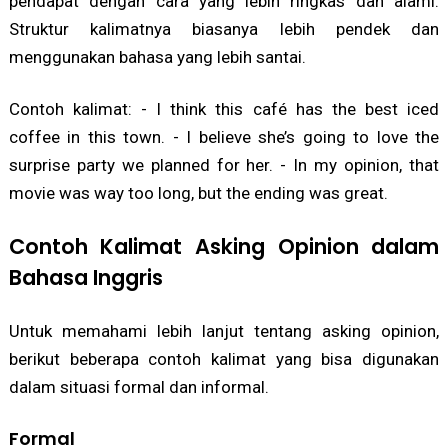
pendapat dengan cara yang lebih ringkas dan alami.
Struktur kalimatnya biasanya lebih pendek dan
menggunakan bahasa yang lebih santai.
Contoh kalimat: - I think this café has the best iced
coffee in this town. - I believe she’s going to love the
surprise party we planned for her. - In my opinion, that
movie was way too long, but the ending was great.
Contoh Kalimat Asking Opinion dalam
Bahasa Inggris
Untuk memahami lebih lanjut tentang asking opinion,
berikut beberapa contoh kalimat yang bisa digunakan
dalam situasi formal dan informal.
Formal