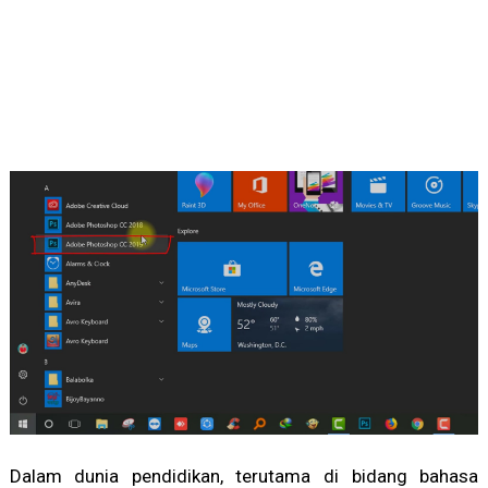
Dalam dunia pendidikan, terutama di bidang bahasa