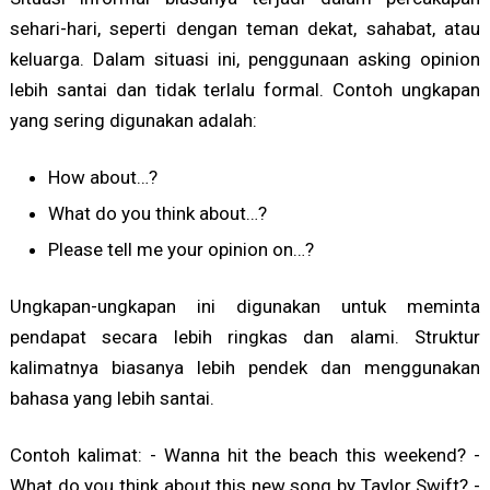
sehari-hari, seperti dengan teman dekat, sahabat, atau
keluarga. Dalam situasi ini, penggunaan asking opinion
lebih santai dan tidak terlalu formal. Contoh ungkapan
yang sering digunakan adalah:
How about…?
What do you think about…?
Please tell me your opinion on…?
Ungkapan-ungkapan ini digunakan untuk meminta
pendapat secara lebih ringkas dan alami. Struktur
kalimatnya biasanya lebih pendek dan menggunakan
bahasa yang lebih santai.
Contoh kalimat: - Wanna hit the beach this weekend? -
What do you think about this new song by Taylor Swift? -