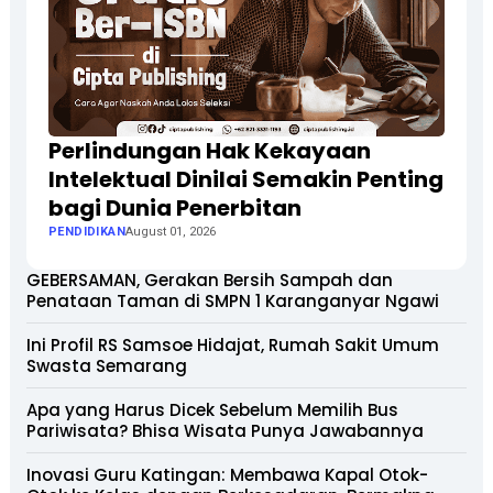
Perlindungan Hak Kekayaan
Intelektual Dinilai Semakin Penting
bagi Dunia Penerbitan
PENDIDIKAN
August 01, 2026
GEBERSAMAN, Gerakan Bersih Sampah dan
Penataan Taman di SMPN 1 Karanganyar Ngawi
Ini Profil RS Samsoe Hidajat, Rumah Sakit Umum
Swasta Semarang
Apa yang Harus Dicek Sebelum Memilih Bus
Pariwisata? Bhisa Wisata Punya Jawabannya
Inovasi Guru Katingan: Membawa Kapal Otok-