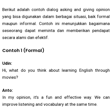
Berikut adalah contoh dialog asking and giving opinion
yang bisa digunakan dalam berbagai situasi, baik formal
maupun informal. Contoh ini menunjukkan bagaimana
seseorang dapat meminta dan memberikan pendapat
secara alami dan efektif.
Contoh 1 (Formal)
Udin:
Hi, what do you think about learning English through
movies?
Anto:
In my opinion, it's a fun and effective way. We can
improve listening and vocabulary at the same time.