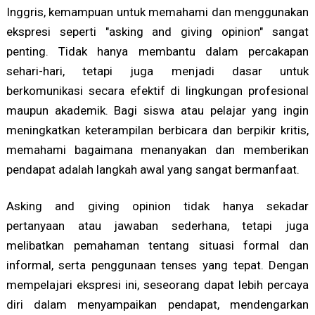
Inggris, kemampuan untuk memahami dan menggunakan
ekspresi seperti "asking and giving opinion" sangat
penting. Tidak hanya membantu dalam percakapan
sehari-hari, tetapi juga menjadi dasar untuk
berkomunikasi secara efektif di lingkungan profesional
maupun akademik. Bagi siswa atau pelajar yang ingin
meningkatkan keterampilan berbicara dan berpikir kritis,
memahami bagaimana menanyakan dan memberikan
pendapat adalah langkah awal yang sangat bermanfaat.
Asking and giving opinion tidak hanya sekadar
pertanyaan atau jawaban sederhana, tetapi juga
melibatkan pemahaman tentang situasi formal dan
informal, serta penggunaan tenses yang tepat. Dengan
mempelajari ekspresi ini, seseorang dapat lebih percaya
diri dalam menyampaikan pendapat, mendengarkan