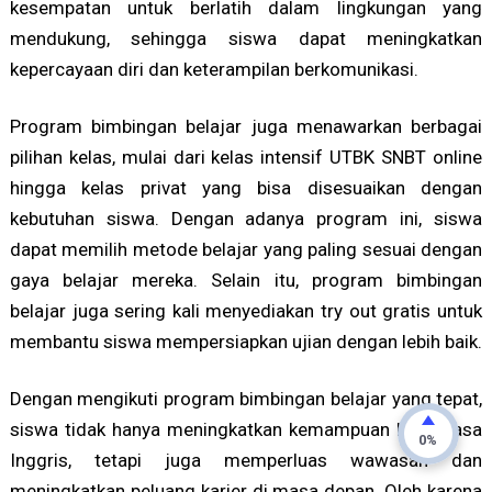
kesempatan untuk berlatih dalam lingkungan yang
mendukung, sehingga siswa dapat meningkatkan
kepercayaan diri dan keterampilan berkomunikasi.
Program bimbingan belajar juga menawarkan berbagai
pilihan kelas, mulai dari kelas intensif UTBK SNBT online
hingga kelas privat yang bisa disesuaikan dengan
kebutuhan siswa. Dengan adanya program ini, siswa
dapat memilih metode belajar yang paling sesuai dengan
gaya belajar mereka. Selain itu, program bimbingan
belajar juga sering kali menyediakan try out gratis untuk
membantu siswa mempersiapkan ujian dengan lebih baik.
Dengan mengikuti program bimbingan belajar yang tepat,
siswa tidak hanya meningkatkan kemampuan berbahasa
0%
Inggris, tetapi juga memperluas wawasan dan
meningkatkan peluang karier di masa depan. Oleh karena