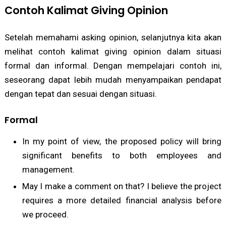
Contoh Kalimat Giving Opinion
Setelah memahami asking opinion, selanjutnya kita akan
melihat contoh kalimat giving opinion dalam situasi
formal dan informal. Dengan mempelajari contoh ini,
seseorang dapat lebih mudah menyampaikan pendapat
dengan tepat dan sesuai dengan situasi.
Formal
In my point of view, the proposed policy will bring
significant benefits to both employees and
management.
May I make a comment on that? I believe the project
requires a more detailed financial analysis before
we proceed.