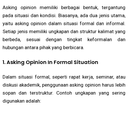
Asking opinion memiliki berbagai bentuk, tergantung
pada situasi dan kondisi. Biasanya, ada dua jenis utama,
yaitu asking opinion dalam situasi formal dan informal.
Setiap jenis memiliki ungkapan dan struktur kalimat yang
berbeda, sesuai dengan tingkat keformalan dan
hubungan antara pihak yang berbicara.
1. Asking Opinion In Formal Situation
Dalam situasi formal, seperti rapat kerja, seminar, atau
diskusi akademik, penggunaan asking opinion harus lebih
sopan dan terstruktur. Contoh ungkapan yang sering
digunakan adalah: