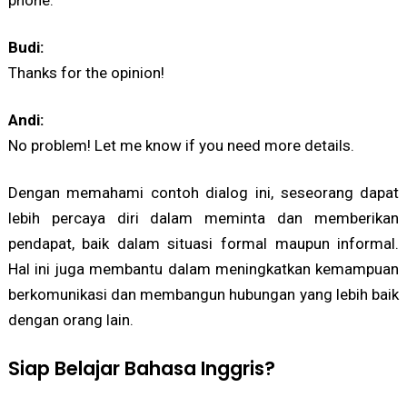
Budi:
Thanks for the opinion!
Andi:
No problem! Let me know if you need more details.
Dengan memahami contoh dialog ini, seseorang dapat
lebih percaya diri dalam meminta dan memberikan
pendapat, baik dalam situasi formal maupun informal.
Hal ini juga membantu dalam meningkatkan kemampuan
berkomunikasi dan membangun hubungan yang lebih baik
dengan orang lain.
Siap Belajar Bahasa Inggris?