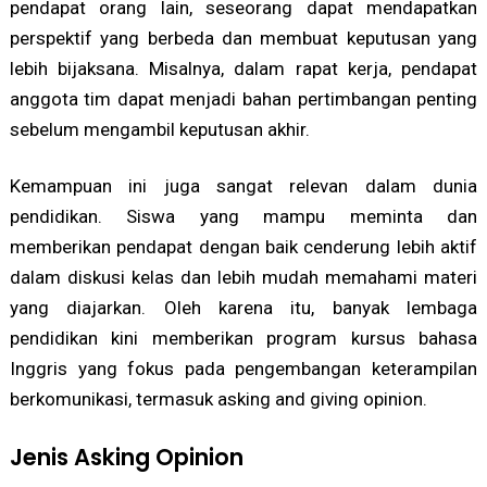
pendapat orang lain, seseorang dapat mendapatkan
perspektif yang berbeda dan membuat keputusan yang
lebih bijaksana. Misalnya, dalam rapat kerja, pendapat
anggota tim dapat menjadi bahan pertimbangan penting
sebelum mengambil keputusan akhir.
Kemampuan ini juga sangat relevan dalam dunia
pendidikan. Siswa yang mampu meminta dan
memberikan pendapat dengan baik cenderung lebih aktif
dalam diskusi kelas dan lebih mudah memahami materi
yang diajarkan. Oleh karena itu, banyak lembaga
pendidikan kini memberikan program kursus bahasa
Inggris yang fokus pada pengembangan keterampilan
berkomunikasi, termasuk asking and giving opinion.
Jenis Asking Opinion