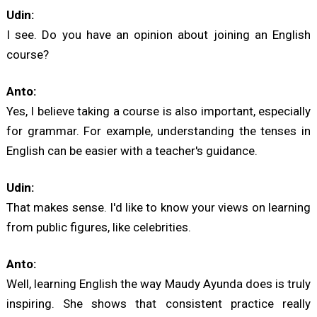
Udin:
I see. Do you have an opinion about joining an English
course?
Anto:
Yes, I believe taking a course is also important, especially
for grammar. For example, understanding the tenses in
English can be easier with a teacher's guidance.
Udin:
That makes sense. I'd like to know your views on learning
from public figures, like celebrities.
Anto:
Well, learning English the way Maudy Ayunda does is truly
inspiring. She shows that consistent practice really