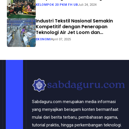
KELOMPOK 20 PKM FH UB
Juli 24, 2024
Industri Tekstil Nasional Semakin
Kompetitif dengan Penerapan
Teknologi Air Jet Loom dan
Continuous Dyeing di CV. Garuda
EKONOMI
April 07, 2025
Solo Perkasa
Sabdaguru.com merupakan media informasi
yang menyajikan beragam konten bermanfaat
mulai dari berita terbaru, pembahasan agama,
tutorial praktis, hingga perkembangan teknologi.