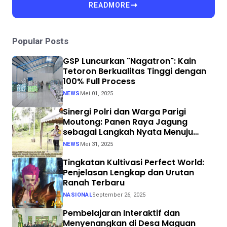
READMORE
Popular Posts
GSP Luncurkan "Nagatron": Kain
Tetoron Berkualitas Tinggi dengan
100% Full Process
NEWS
Mei 01, 2025
Sinergi Polri dan Warga Parigi
Moutong: Panen Raya Jagung
sebagai Langkah Nyata Menuju
Swasembada Pangan
NEWS
Mei 31, 2025
Tingkatan Kultivasi Perfect World:
Penjelasan Lengkap dan Urutan
Ranah Terbaru
NASIONAL
September 26, 2025
Pembelajaran Interaktif dan
Menyenangkan di Desa Maguan