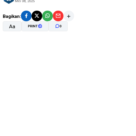
Mei 08, 2025
Bagikan:
Aa
PRINT
0
A-
A+