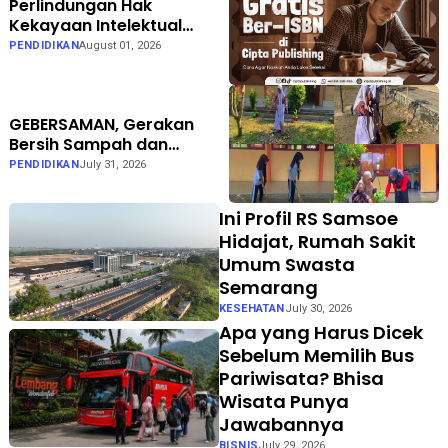
Perlindungan Hak
Kekayaan Intelektual
Dinilai Semakin Penting
PENDIDIKAN
August 01, 2026
bagi Dunia Penerbitan
GEBERSAMAN, Gerakan
Bersih Sampah dan
Penataan Taman di SMPN 1
PENDIDIKAN
July 31, 2026
Karanganyar Ngawi
Ini Profil RS Samsoe
Hidajat, Rumah Sakit
Umum Swasta
Semarang
KESEHATAN
July 30, 2026
Apa yang Harus Dicek
Sebelum Memilih Bus
Pariwisata? Bhisa
Wisata Punya
Jawabannya
BISNIS
July 29, 2026