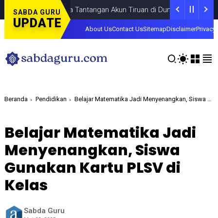
Fokus pada Tantangan Akun Tiruan di Dunia Digital, Marak Akun
SABDA GURU
UPDATE
About Us
Contact Us
Sitemap
Disclaimer
Privacy 
Beranda
Pendidikan
Belajar Matematika Jadi Menyenangkan, Siswa Gunakan Kartu PLSV di Kelas
Belajar Matematika Jadi
Menyenangkan, Siswa
Gunakan Kartu PLSV di
Kelas
Sabda Guru