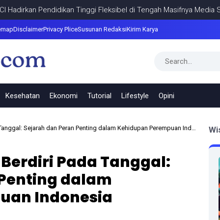
irkan Pendidikan Tinggi Fleksibel di Tengah Masifnya Media Sosial
emap
Disclaimer
Privacy Plice
Susunan Redaksi
Kirim Karya
Kesehatan
Ekonomi
Tutorial
Lifestyle
Opini
Tanggal: Sejarah dan Peran Penting dalam Kehidupan Perempuan Indonesia
Wi
 Berdiri Pada Tanggal:
 Penting dalam
uan Indonesia