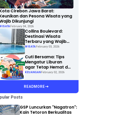
Kota Cirebon Jawa Barat:
Keunikan dan Pesona Wisata yang
Wajib Dikunjungi
WISATA
February 04, 2026
Collins Boulevard:
Destinasi Wisata
Terbaru yang Wajib
Dikunjungi di Kota
WISATA
February 03, 2026
Anda
Cuti Bersama: Tips
Mengatur Liburan
agar Tetap Hemat dan
Menyenangkan
KEUANGAN
February 02, 2026
READMORE
pular Posts
GSP Luncurkan "Nagatron":
Kain Tetoron Berkualitas