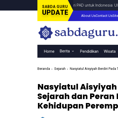
Dari PAD untuk Indonesia: UICI Had
SABDA GURU
UPDATE
About Us
Contact Us
Sit
Berita
Home
Pendidikan
Wisata
Beranda
Sejarah
Nasyiatul Aisyiyah Berdiri Pada 
Nasyiatul Aisyiyah
Sejarah dan Peran
Kehidupan Peremp