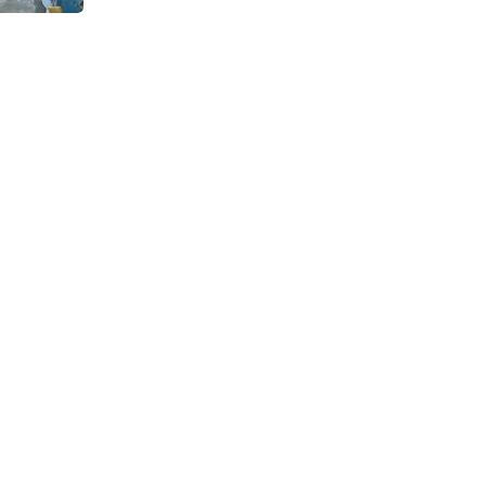
Continuous Dyeing di CV.
Garuda Solo Perkasa