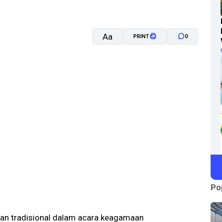
Aa
PRINT
0
A-
A+
Po