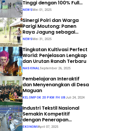
Tinggi dengan 100% Full
Process
NEWS
Mei 01, 2025
Sinergi Polri dan Warga
Parigi Moutong: Panen
Raya Jagung sebagai
Langkah Nyata Menuju
NEWS
Mei 31, 2025
Swasembada Pangan
Tingkatan Kultivasi Perfect
World: Penjelasan Lengkap
dan Urutan Ranah Terbaru
NASIONAL
September 26, 2025
Pembelajaran Interaktif
dan Menyenangkan di Desa
Maguan
KELOMPOK 20 PKM FH UB
Juli 24, 2024
Industri Tekstil Nasional
Semakin Kompetitif
dengan Penerapan
Teknologi Air Jet Loom dan
EKONOMI
April 07, 2025