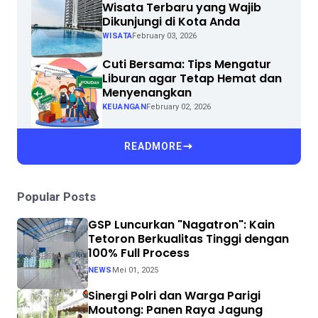
Wisata Terbaru yang Wajib
Dikunjungi di Kota Anda
WISATA
February 03, 2026
Cuti Bersama: Tips Mengatur
Liburan agar Tetap Hemat dan
Menyenangkan
KEUANGAN
February 02, 2026
READMORE
Popular Posts
GSP Luncurkan "Nagatron": Kain
Tetoron Berkualitas Tinggi dengan
100% Full Process
NEWS
Mei 01, 2025
Sinergi Polri dan Warga Parigi
Moutong: Panen Raya Jagung