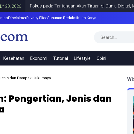
Fokus pada Tantangan Akun Tiruan di Dunia Digital, Marak 
026
emap
Disclaimer
Privacy Plice
Susunan Redaksi
Kirim Karya
Kesehatan
Ekonomi
Tutorial
Lifestyle
Opini
n, Jenis dan Dampak Hukumnya
Wi
h: Pengertian, Jenis dan
a