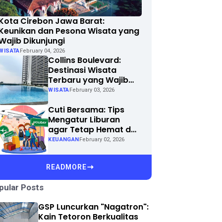
Kota Cirebon Jawa Barat:
Keunikan dan Pesona Wisata yang
Wajib Dikunjungi
WISATA
February 04, 2026
Collins Boulevard:
Destinasi Wisata
Terbaru yang Wajib
Dikunjungi di Kota
WISATA
February 03, 2026
Anda
Cuti Bersama: Tips
Mengatur Liburan
agar Tetap Hemat dan
Menyenangkan
KEUANGAN
February 02, 2026
READMORE
pular Posts
GSP Luncurkan "Nagatron":
Kain Tetoron Berkualitas