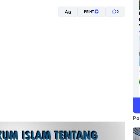
Aa
PRINT
0
A-
A+
Po