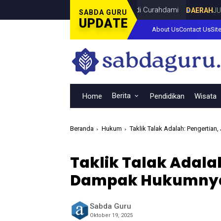
iala Dunia Bersama Dina Lorenza di Curahdami
DAERAH
JULY 20, 2
SABDA GURU
UPDATE
About Us
Contact Us
Sit
Berita
Home
Pendidikan
Wisata
Beranda
Hukum
Taklik Talak Adalah: Pengertia
Taklik Talak Adala
Dampak Hukumny
Sabda Guru
Oktober 19, 2025