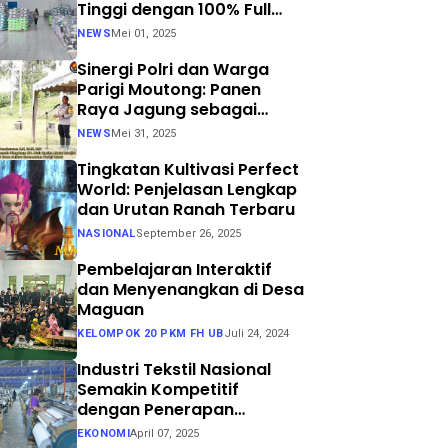
Tinggi dengan 100% Full
Process
NEWS
Mei 01, 2025
Sinergi Polri dan Warga
Parigi Moutong: Panen
Raya Jagung sebagai
Langkah Nyata Menuju
NEWS
Mei 31, 2025
Swasembada Pangan
Tingkatan Kultivasi Perfect
World: Penjelasan Lengkap
dan Urutan Ranah Terbaru
NASIONAL
September 26, 2025
Pembelajaran Interaktif
dan Menyenangkan di Desa
Maguan
KELOMPOK 20 PKM FH UB
Juli 24, 2024
Industri Tekstil Nasional
Semakin Kompetitif
dengan Penerapan
Teknologi Air Jet Loom dan
EKONOMI
April 07, 2025