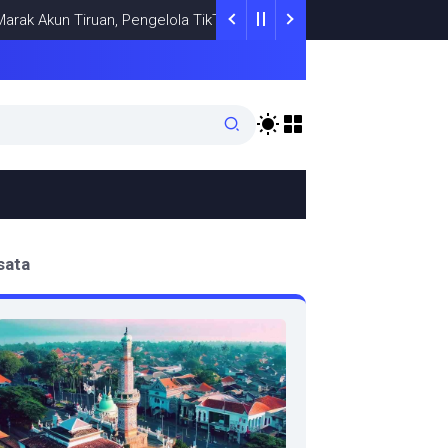
Akun Tiruan, Pengelola TikTok @samsungstore.ta Siapkan Langkah Ve
sata