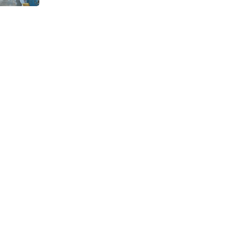
Continuous Dyeing di CV.
Garuda Solo Perkasa