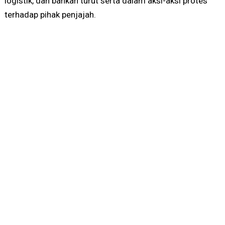
logistik, dan bahkan turut serta dalam aksi-aksi protes
terhadap pihak penjajah.