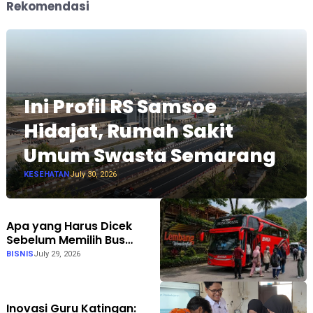
Rekomendasi
Ini Profil RS Samsoe
Hidajat, Rumah Sakit
Umum Swasta Semarang
KESEHATAN
July 30, 2026
Apa yang Harus Dicek
Sebelum Memilih Bus
Pariwisata? Bhisa Wisata
BISNIS
July 29, 2026
Punya Jawabannya
Inovasi Guru Katingan: