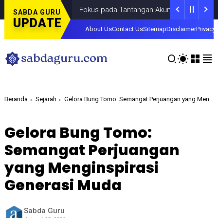
Fokus pada Tantangan Akun Tiruan di Dunia Digital
SABDA GURU
UPDATE
About Us
Contact Us
Sitemap
Disclaimer
Privacy 
Beranda
Sejarah
Gelora Bung Tomo: Semangat Perjuangan yang Menginspirasi Generasi Muda
Gelora Bung Tomo:
Semangat Perjuangan
yang Menginspirasi
Generasi Muda
Sabda Guru