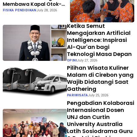
Membawa Kapal Otok-
Otok ke Kelas dengan
FISIKA PENDIDIKAN
July 28, 2026
Berkesadaran, Bermakna,
dan Menggembirakan
Ketika Semut
Mengajarkan Artificial
Intelligence: Inspirasi
Al-Qur'an bagi
Teknologi Masa Depan
OPINI
July 27, 2026
Pilihan Wisata Kuliner
Malam di Cirebon yang
Wajib Didatangi Saat
Gathering
PARIWISATA
July 25, 2026
Pengabdian Kolaborasi
Internasional Dosen
UNJ dan Curtin
University Australia
Latih Sosiodrama Guru