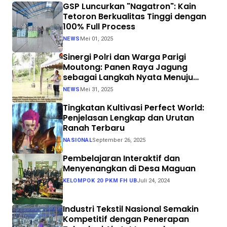
GSP Luncurkan "Nagatron": Kain
Tetoron Berkualitas Tinggi dengan
100% Full Process
NEWS
Mei 01, 2025
Sinergi Polri dan Warga Parigi
Moutong: Panen Raya Jagung
sebagai Langkah Nyata Menuju
Swasembada Pangan
NEWS
Mei 31, 2025
Tingkatan Kultivasi Perfect World:
Penjelasan Lengkap dan Urutan
Ranah Terbaru
NASIONAL
September 26, 2025
Pembelajaran Interaktif dan
Menyenangkan di Desa Maguan
KELOMPOK 20 PKM FH UB
Juli 24, 2024
Industri Tekstil Nasional Semakin
Kompetitif dengan Penerapan