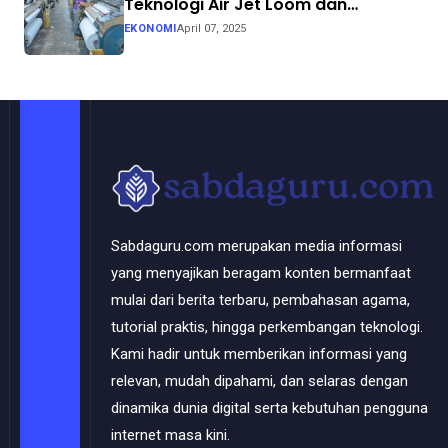
Teknologi Air Jet Loom dan
Continuous Dyeing di CV. Garuda
EKONOMI
April 07, 2025
Solo Perkasa
Sabdaguru.com merupakan media informasi
yang menyajikan beragam konten bermanfaat
mulai dari berita terbaru, pembahasan agama,
tutorial praktis, hingga perkembangan teknologi.
Kami hadir untuk memberikan informasi yang
relevan, mudah dipahami, dan selaras dengan
dinamika dunia digital serta kebutuhan pengguna
internet masa kini.