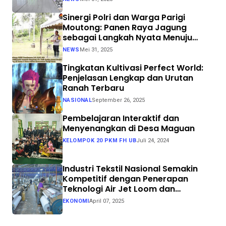
Sinergi Polri dan Warga Parigi
Moutong: Panen Raya Jagung
sebagai Langkah Nyata Menuju
Swasembada Pangan
NEWS
Mei 31, 2025
Tingkatan Kultivasi Perfect World:
Penjelasan Lengkap dan Urutan
Ranah Terbaru
NASIONAL
September 26, 2025
Pembelajaran Interaktif dan
Menyenangkan di Desa Maguan
KELOMPOK 20 PKM FH UB
Juli 24, 2024
Industri Tekstil Nasional Semakin
Kompetitif dengan Penerapan
Teknologi Air Jet Loom dan
Continuous Dyeing di CV. Garuda
EKONOMI
April 07, 2025
Solo Perkasa