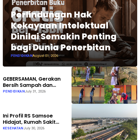
Perlindungan Hak
Kekayaan Intelektual
Dinilai Semakin Penting
bagi Dunia Penerbitan
PENDIDIKAN
August 01, 2026
GEBERSAMAN, Gerakan
Bersih Sampah dan
Penataan Taman di SMPN 1
PENDIDIKAN
July 31, 2026
Karanganyar Ngawi
Ini Profil RS Samsoe
Hidajat, Rumah Sakit
Umum Swasta Semarang
KESEHATAN
July 30, 2026