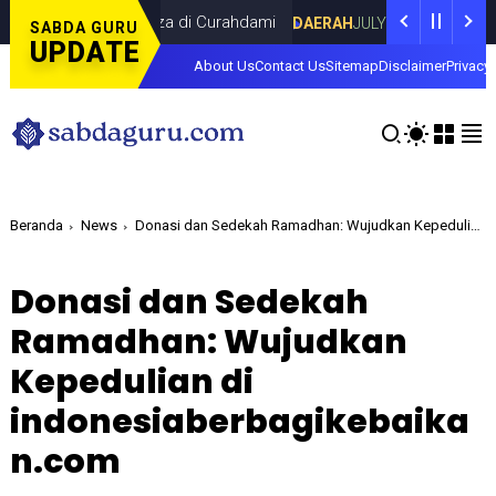
a Dina Lorenza di Curahdami
Fokus pada
DAERAH
JULY 20, 2026
SABDA GURU
UPDATE
About Us
Contact Us
Sitemap
Disclaimer
Privacy 
Beranda
News
Donasi dan Sedekah Ramadhan: Wujudkan Kepedulian di indonesiaberbagikebaikan.com
Donasi dan Sedekah
Ramadhan: Wujudkan
Kepedulian di
indonesiaberbagikebaika
n.com