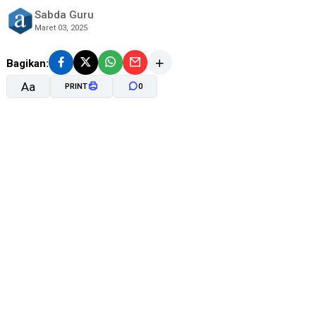
Sabda Guru
Maret 03, 2025
Bagikan:
Aa
PRINT
0
A-
A+