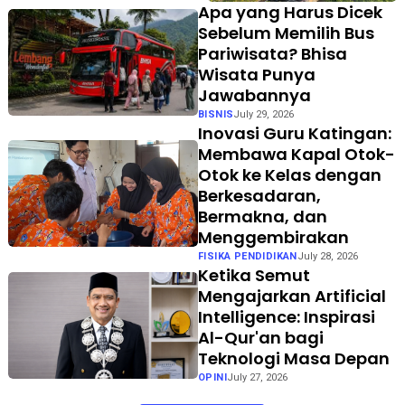
Apa yang Harus Dicek
Sebelum Memilih Bus
Pariwisata? Bhisa
Wisata Punya
Jawabannya
BISNIS
July 29, 2026
Inovasi Guru Katingan:
Membawa Kapal Otok-
Otok ke Kelas dengan
Berkesadaran,
Bermakna, dan
Menggembirakan
FISIKA PENDIDIKAN
July 28, 2026
Ketika Semut
Mengajarkan Artificial
Intelligence: Inspirasi
Al-Qur'an bagi
Teknologi Masa Depan
OPINI
July 27, 2026