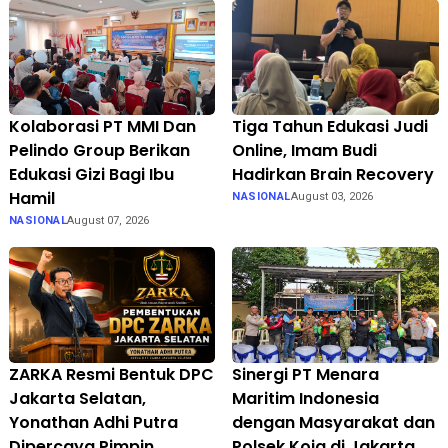
Kolaborasi PT MMI Dan
Tiga Tahun Edukasi Judi
Pelindo Group Berikan
Online, Imam Budi
Edukasi Gizi Bagi Ibu
Hadirkan Brain Recovery
Hamil
NASIONAL
August 03, 2026
NASIONAL
August 07, 2026
ZARKA Resmi Bentuk DPC
Sinergi PT Menara
Jakarta Selatan,
Maritim Indonesia
Yonathan Adhi Putra
dengan Masyarakat dan
Dipercaya Pimpin
Polsek Koja di Jakarta