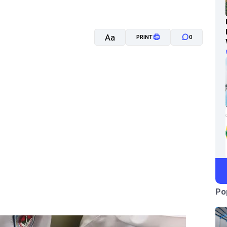
Aa
PRINT
0
A-
A+
Po