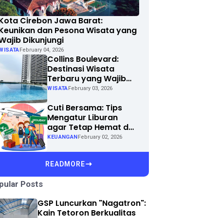
Kota Cirebon Jawa Barat:
Keunikan dan Pesona Wisata yang
Wajib Dikunjungi
WISATA
February 04, 2026
Collins Boulevard:
Destinasi Wisata
Terbaru yang Wajib
Dikunjungi di Kota
WISATA
February 03, 2026
Anda
Cuti Bersama: Tips
Mengatur Liburan
agar Tetap Hemat dan
Menyenangkan
KEUANGAN
February 02, 2026
READMORE
pular Posts
GSP Luncurkan "Nagatron":
Kain Tetoron Berkualitas