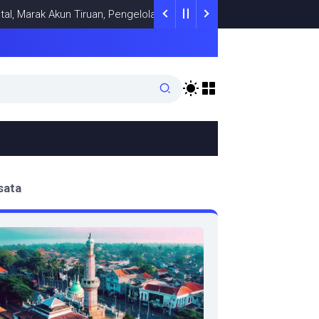
 Akun Tiruan, Pengelola TikTok @samsungstore.ta Siapkan Langkah V
sata