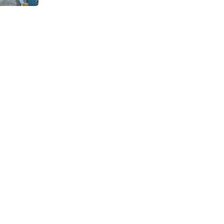
Continuous Dyeing di CV.
Garuda Solo Perkasa