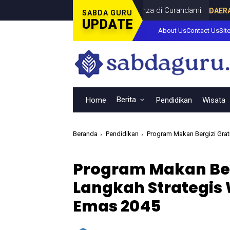
Piala Dunia Bersama Dina Lorenza di Curahdami
DAERAH
JULY 20, 
SABDA GURU
UPDATE
About Us
Contact Us
Sit
Berita
Home
Pendidikan
Wisata
Beranda
Pendidikan
Program Makan Bergizi Grat
Program Makan Ber
Langkah Strategis
Emas 2045