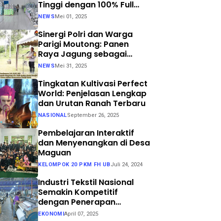
Tinggi dengan 100% Full
Process
NEWS
Mei 01, 2025
Sinergi Polri dan Warga
Parigi Moutong: Panen
Raya Jagung sebagai
Langkah Nyata Menuju
NEWS
Mei 31, 2025
Swasembada Pangan
Tingkatan Kultivasi Perfect
World: Penjelasan Lengkap
dan Urutan Ranah Terbaru
NASIONAL
September 26, 2025
Pembelajaran Interaktif
dan Menyenangkan di Desa
Maguan
KELOMPOK 20 PKM FH UB
Juli 24, 2024
Industri Tekstil Nasional
Semakin Kompetitif
dengan Penerapan
Teknologi Air Jet Loom dan
EKONOMI
April 07, 2025