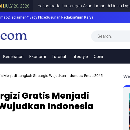
Fokus pada Tantangan Akun Tiruan di Dunia Digital, Marak
2026
emap
Disclaimer
Privacy Plice
Susunan Redaksi
Kirim Karya
Kesehatan
Ekonomi
Tutorial
Lifestyle
Opini
is Menjadi Langkah Strategis Wujudkan Indonesia Emas 2045
Wi
gizi Gratis Menjadi
 Wujudkan Indonesia