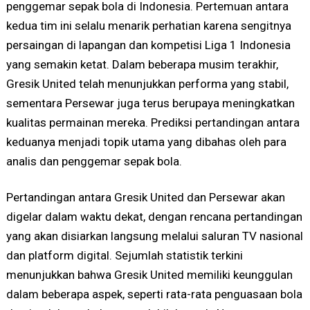
penggemar sepak bola di Indonesia. Pertemuan antara
kedua tim ini selalu menarik perhatian karena sengitnya
persaingan di lapangan dan kompetisi Liga 1 Indonesia
yang semakin ketat. Dalam beberapa musim terakhir,
Gresik United telah menunjukkan performa yang stabil,
sementara Persewar juga terus berupaya meningkatkan
kualitas permainan mereka. Prediksi pertandingan antara
keduanya menjadi topik utama yang dibahas oleh para
analis dan penggemar sepak bola.
Pertandingan antara Gresik United dan Persewar akan
digelar dalam waktu dekat, dengan rencana pertandingan
yang akan disiarkan langsung melalui saluran TV nasional
dan platform digital. Sejumlah statistik terkini
menunjukkan bahwa Gresik United memiliki keunggulan
dalam beberapa aspek, seperti rata-rata penguasaan bola