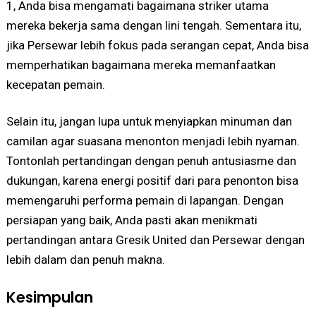
1, Anda bisa mengamati bagaimana striker utama
mereka bekerja sama dengan lini tengah. Sementara itu,
jika Persewar lebih fokus pada serangan cepat, Anda bisa
memperhatikan bagaimana mereka memanfaatkan
kecepatan pemain.
Selain itu, jangan lupa untuk menyiapkan minuman dan
camilan agar suasana menonton menjadi lebih nyaman.
Tontonlah pertandingan dengan penuh antusiasme dan
dukungan, karena energi positif dari para penonton bisa
memengaruhi performa pemain di lapangan. Dengan
persiapan yang baik, Anda pasti akan menikmati
pertandingan antara Gresik United dan Persewar dengan
lebih dalam dan penuh makna.
Kesimpulan