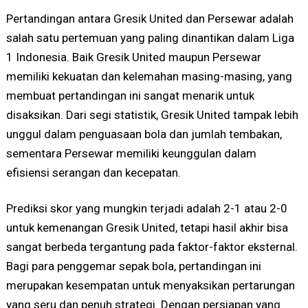
Pertandingan antara Gresik United dan Persewar adalah
salah satu pertemuan yang paling dinantikan dalam Liga
1 Indonesia. Baik Gresik United maupun Persewar
memiliki kekuatan dan kelemahan masing-masing, yang
membuat pertandingan ini sangat menarik untuk
disaksikan. Dari segi statistik, Gresik United tampak lebih
unggul dalam penguasaan bola dan jumlah tembakan,
sementara Persewar memiliki keunggulan dalam
efisiensi serangan dan kecepatan.
Prediksi skor yang mungkin terjadi adalah 2-1 atau 2-0
untuk kemenangan Gresik United, tetapi hasil akhir bisa
sangat berbeda tergantung pada faktor-faktor eksternal.
Bagi para penggemar sepak bola, pertandingan ini
merupakan kesempatan untuk menyaksikan pertarungan
yang seru dan penuh strategi. Dengan persiapan yang