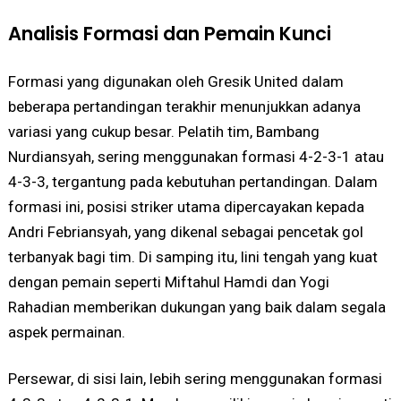
Analisis Formasi dan Pemain Kunci
Formasi yang digunakan oleh Gresik United dalam
beberapa pertandingan terakhir menunjukkan adanya
variasi yang cukup besar. Pelatih tim, Bambang
Nurdiansyah, sering menggunakan formasi 4-2-3-1 atau
4-3-3, tergantung pada kebutuhan pertandingan. Dalam
formasi ini, posisi striker utama dipercayakan kepada
Andri Febriansyah, yang dikenal sebagai pencetak gol
terbanyak bagi tim. Di samping itu, lini tengah yang kuat
dengan pemain seperti Miftahul Hamdi dan Yogi
Rahadian memberikan dukungan yang baik dalam segala
aspek permainan.
Persewar, di sisi lain, lebih sering menggunakan formasi