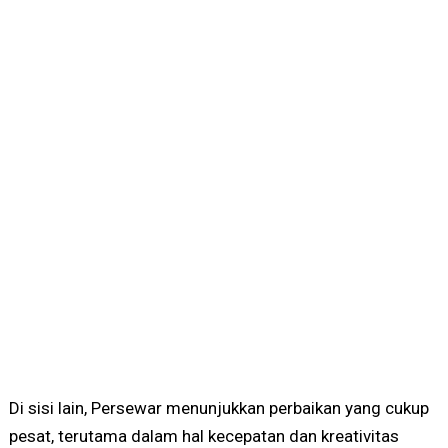
Di sisi lain, Persewar menunjukkan perbaikan yang cukup
pesat, terutama dalam hal kecepatan dan kreativitas