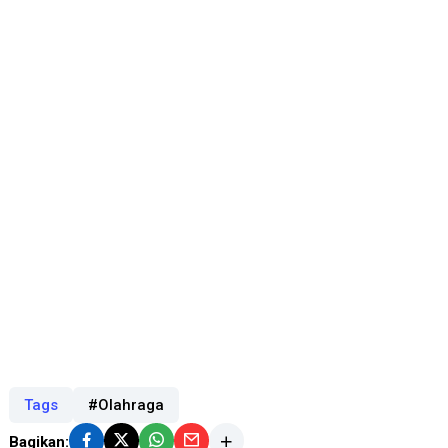
Tags
#Olahraga
Bagikan: