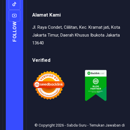
Alamat Kami
FOLLOW
Jl. Raya Condet, Cililitan, Kec. Kramat jati, Kota
Jakarta Timur, Daerah Khusus Ibukota Jakarta
13640
Verified
© Copyright
2026
-
Sabda Guru - Temukan Jawaban di