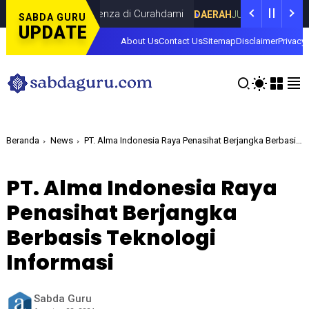
rsama Dina Lorenza di Curahdami
Fokus 
DAERAH
JULY 20, 2026
SABDA GURU
UPDATE
About Us
Contact Us
Sitemap
Disclaimer
Privacy 
Beranda
News
PT. Alma Indonesia Raya Penasihat Berjangka Berbasis Teknologi Informasi
PT. Alma Indonesia Raya
Penasihat Berjangka
Berbasis Teknologi
Informasi
Sabda Guru