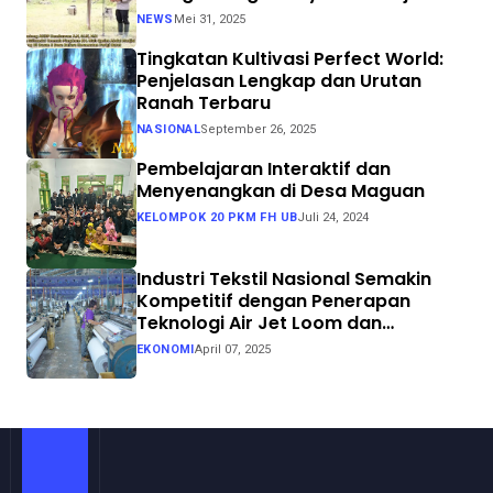
Swasembada Pangan
NEWS
Mei 31, 2025
Tingkatan Kultivasi Perfect World:
Penjelasan Lengkap dan Urutan
Ranah Terbaru
NASIONAL
September 26, 2025
Pembelajaran Interaktif dan
Menyenangkan di Desa Maguan
KELOMPOK 20 PKM FH UB
Juli 24, 2024
Industri Tekstil Nasional Semakin
Kompetitif dengan Penerapan
Teknologi Air Jet Loom dan
Continuous Dyeing di CV. Garuda
EKONOMI
April 07, 2025
Solo Perkasa