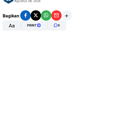
Agustus 08, 2024
Bagikan:
Aa
PRINT
0
A-
A+