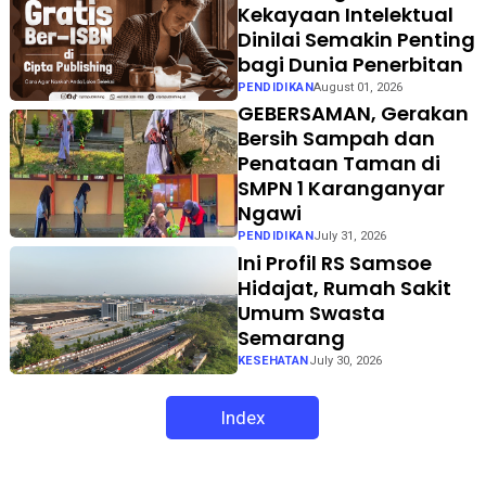
Kekayaan Intelektual
Dinilai Semakin Penting
bagi Dunia Penerbitan
PENDIDIKAN
August 01, 2026
GEBERSAMAN, Gerakan
Bersih Sampah dan
Penataan Taman di
SMPN 1 Karanganyar
Ngawi
PENDIDIKAN
July 31, 2026
Ini Profil RS Samsoe
Hidajat, Rumah Sakit
Umum Swasta
Semarang
KESEHATAN
July 30, 2026
Index