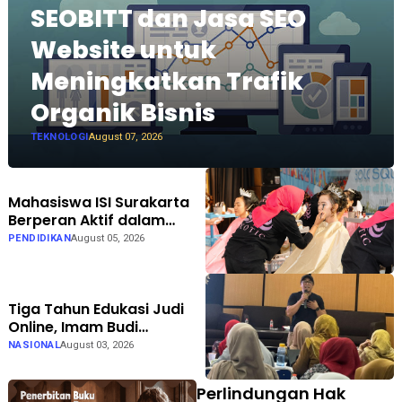
SEOBITT dan Jasa SEO
Website untuk
Meningkatkan Trafik
Organik Bisnis
TEKNOLOGI
August 07, 2026
Mahasiswa ISI Surakarta
Berperan Aktif dalam
Persiapan hingga
PENDIDIKAN
August 05, 2026
Pelaksanaan Gelar Karya
LKP EXOTIC di Solo Square
Tiga Tahun Edukasi Judi
Online, Imam Budi
Hadirkan Brain Recovery
NASIONAL
August 03, 2026
Perlindungan Hak