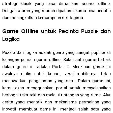
strategi klasik yang bisa dimainkan secara offline.
Dengan aturan yang mudah dipahami, kamu bisa berlatih
dan meningkatkan kemampuan strategimu.
Game Offline untuk Pecinta Puzzle dan
Logika
Puzzle dan logika adalah genre yang sangat populer di
kalangan pemain game offline. Salah satu game terbaik
dalam genre ini adalah Portal 2. Meskipun game ini
awalnya dirilis untuk konsol, versi mobile-nya tetap
menawarkan pengalaman yang seru. Dalam game ini,
kamu akan menggunakan portal untuk menyelesaikan
berbagai teka-teki dan melalui rintangan yang rumit. Alur
cerita yang menarik dan mekanisme permainan yang
inovatif membuat game ini menjadi salah satu yang