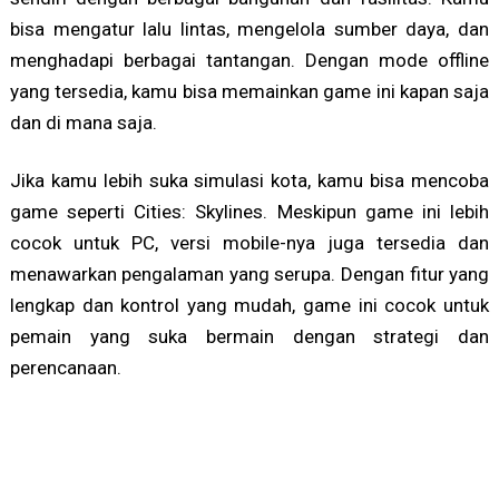
bisa mengatur lalu lintas, mengelola sumber daya, dan
menghadapi berbagai tantangan. Dengan mode offline
yang tersedia, kamu bisa memainkan game ini kapan saja
dan di mana saja.
Jika kamu lebih suka simulasi kota, kamu bisa mencoba
game seperti Cities: Skylines. Meskipun game ini lebih
cocok untuk PC, versi mobile-nya juga tersedia dan
menawarkan pengalaman yang serupa. Dengan fitur yang
lengkap dan kontrol yang mudah, game ini cocok untuk
pemain yang suka bermain dengan strategi dan
perencanaan.