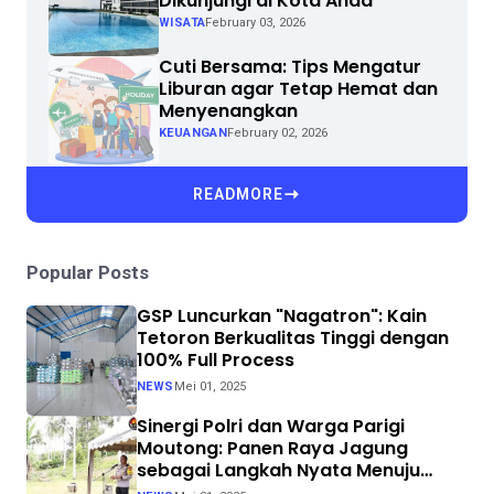
Dikunjungi di Kota Anda
WISATA
February 03, 2026
Cuti Bersama: Tips Mengatur
Liburan agar Tetap Hemat dan
Menyenangkan
KEUANGAN
February 02, 2026
READMORE
Popular Posts
GSP Luncurkan "Nagatron": Kain
Tetoron Berkualitas Tinggi dengan
100% Full Process
NEWS
Mei 01, 2025
Sinergi Polri dan Warga Parigi
Moutong: Panen Raya Jagung
sebagai Langkah Nyata Menuju
Swasembada Pangan