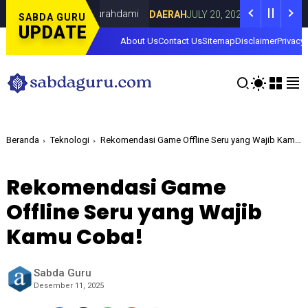
a Lorenza di Curahdami
Fokus pada Tant
DAERAH
JULY 20, 2026
SABDA GURU
UPDATE
About Us
Contact Us
Sitemap
Disclaimer
Privacy 
Beranda
Teknologi
Rekomendasi Game Offline Seru yang Wajib Kamu Coba!
Rekomendasi Game
Offline Seru yang Wajib
Kamu Coba!
Sabda Guru
Desember 11, 2025