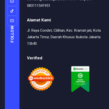
083111541951
Alamat Kami
FOLLOW
Jl. Raya Condet, Cililitan, Kec. Kramat jati, Kota
Jakarta Timur, Daerah Khusus Ibukota Jakarta
13640
Verified