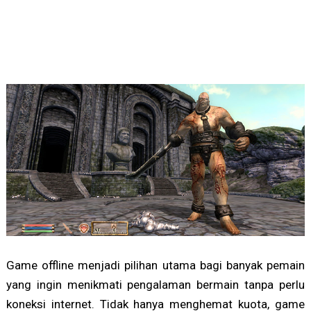
Game offline menjadi pilihan utama bagi banyak pemain
yang ingin menikmati pengalaman bermain tanpa perlu
koneksi internet. Tidak hanya menghemat kuota, game