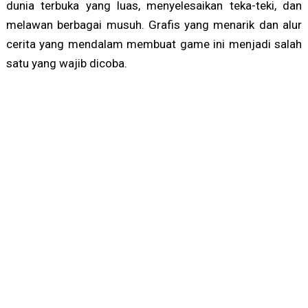
dunia terbuka yang luas, menyelesaikan teka-teki, dan
melawan berbagai musuh. Grafis yang menarik dan alur
cerita yang mendalam membuat game ini menjadi salah
satu yang wajib dicoba.