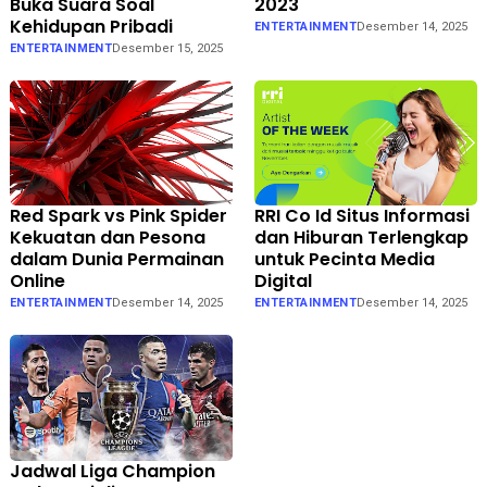
Buka Suara Soal
2023
Kehidupan Pribadi
ENTERTAINMENT
Desember 14, 2025
ENTERTAINMENT
Desember 15, 2025
Red Spark vs Pink Spider
RRI Co Id Situs Informasi
Kekuatan dan Pesona
dan Hiburan Terlengkap
dalam Dunia Permainan
untuk Pecinta Media
Online
Digital
ENTERTAINMENT
Desember 14, 2025
ENTERTAINMENT
Desember 14, 2025
Jadwal Liga Champion