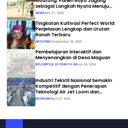
Moutong: Panen Raya Jagung
sebagai Langkah Nyata Menuju
Swasembada Pangan
NEWS
Mei 31, 2025
Tingkatan Kultivasi Perfect World:
Penjelasan Lengkap dan Urutan
Ranah Terbaru
NASIONAL
September 26, 2025
Pembelajaran Interaktif dan
Menyenangkan di Desa Maguan
KELOMPOK 20 PKM FH UB
Juli 24, 2024
Industri Tekstil Nasional Semakin
Kompetitif dengan Penerapan
Teknologi Air Jet Loom dan
Continuous Dyeing di CV. Garuda
EKONOMI
April 07, 2025
Solo Perkasa