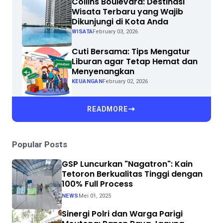
Collins Boulevard: Destinasi
Wisata Terbaru yang Wajib
Dikunjungi di Kota Anda
WISATA
February 03, 2026
Cuti Bersama: Tips Mengatur
Liburan agar Tetap Hemat dan
Menyenangkan
KEUANGAN
February 02, 2026
READMORE
Popular Posts
GSP Luncurkan "Nagatron": Kain
Tetoron Berkualitas Tinggi dengan
100% Full Process
NEWS
Mei 01, 2025
Sinergi Polri dan Warga Parigi