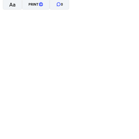
Aa
PRINT
0
A-
A+