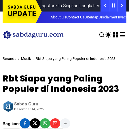
TikTok @samsungstore.ta Siapkan Langkah Verifikasi Resmi
NEWS
J
SABDA GURU
UPDATE
About Us
Contact Us
Sitemap
Disclaimer
Privacy 
Beranda
Musik
Rbt Siapa yang Paling Populer di Indonesia 2023
Rbt Siapa yang Paling
Populer di Indonesia 2023
Sabda Guru
Desember 14, 2025
Bagikan: