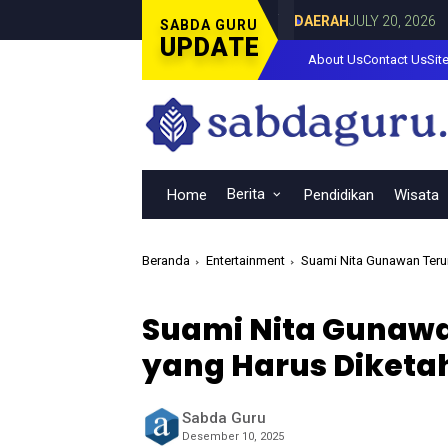
ersama Dina Lorenza di Curahdami
Foku
DAERAH
JULY 20, 2026
SABDA GURU
UPDATE
About Us
Contact Us
Sit
Berita
Home
Pendidikan
Wisata
Beranda
Entertainment
Suami Nita Gunawan Terun
Suami Nita Gunawa
yang Harus Diketa
Sabda Guru
Desember 10, 2025