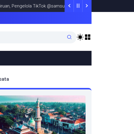
 Pengelola TikTok @samsungstore.ta Siapkan Langkah Verifikasi Re
sata