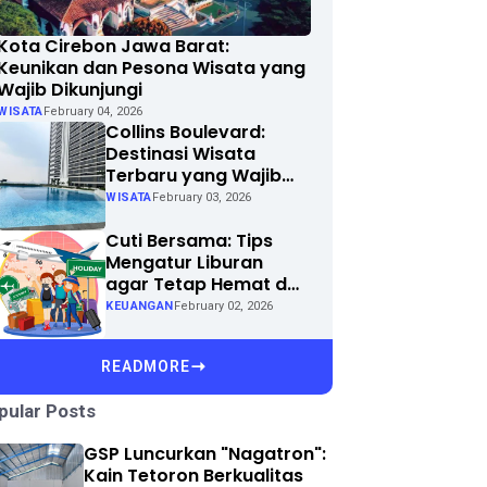
Kota Cirebon Jawa Barat:
Keunikan dan Pesona Wisata yang
Wajib Dikunjungi
WISATA
February 04, 2026
Collins Boulevard:
Destinasi Wisata
Terbaru yang Wajib
Dikunjungi di Kota
WISATA
February 03, 2026
Anda
Cuti Bersama: Tips
Mengatur Liburan
agar Tetap Hemat dan
Menyenangkan
KEUANGAN
February 02, 2026
READMORE
pular Posts
GSP Luncurkan "Nagatron":
Kain Tetoron Berkualitas