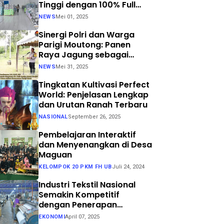
Tinggi dengan 100% Full
Process
NEWS
Mei 01, 2025
Sinergi Polri dan Warga
Parigi Moutong: Panen
Raya Jagung sebagai
Langkah Nyata Menuju
NEWS
Mei 31, 2025
Swasembada Pangan
Tingkatan Kultivasi Perfect
World: Penjelasan Lengkap
dan Urutan Ranah Terbaru
NASIONAL
September 26, 2025
Pembelajaran Interaktif
dan Menyenangkan di Desa
Maguan
KELOMPOK 20 PKM FH UB
Juli 24, 2024
Industri Tekstil Nasional
Semakin Kompetitif
dengan Penerapan
Teknologi Air Jet Loom dan
EKONOMI
April 07, 2025