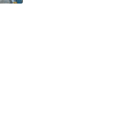
Continuous Dyeing di CV.
Garuda Solo Perkasa