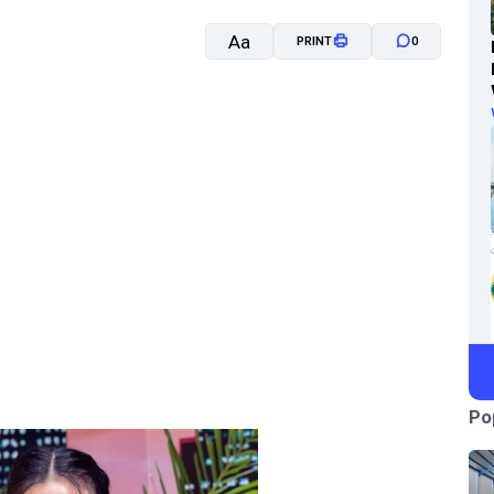
Aa
PRINT
0
A-
A+
Po