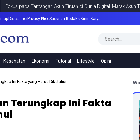
s pada Tantangan Akun Tiruan di Dunia Digital, Marak Akun Tiruan,
emap
Disclaimer
Privacy Plice
Susunan Redaksi
Kirim Karya
Kesehatan
Ekonomi
Tutorial
Lifestyle
Opini
gkap Ini Fakta yang Harus Diketahui
Wi
n Terungkap Ini Fakta
hui