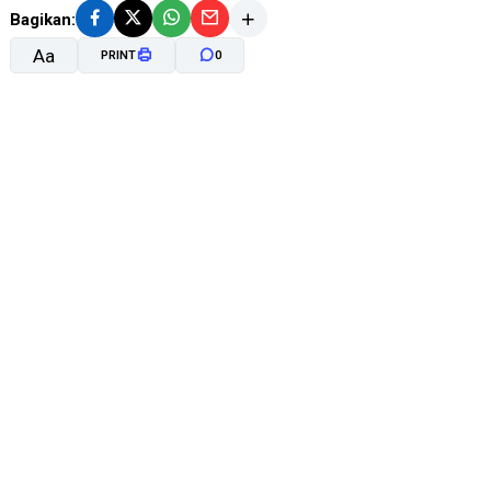
Bagikan:
Aa
PRINT
0
A-
A+