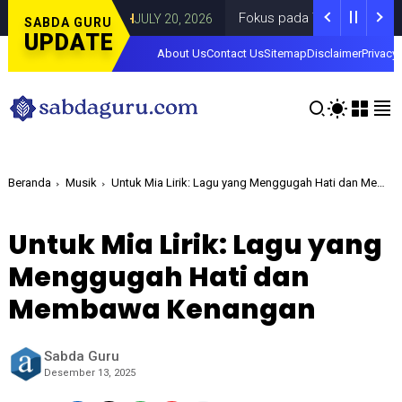
mi
Fokus pada Tantangan Akun Tiruan di 
DAERAH
JULY 20, 2026
SABDA GURU
UPDATE
About Us
Contact Us
Sitemap
Disclaimer
Privacy 
Beranda
Musik
Untuk Mia Lirik: Lagu yang Menggugah Hati dan Membawa Kenangan
Untuk Mia Lirik: Lagu yang
Menggugah Hati dan
Membawa Kenangan
Sabda Guru
Desember 13, 2025