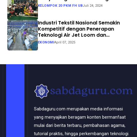
KELOMPOK 20 PKM FH UB
Juli 24, 2024
Industri Tekstil Nasional Semakin
Kompetitif dengan Penerapan
Teknologi Air Jet Loom dan
Continuous Dyeing di CV. Garuda
EKONOMI
April 07, 2025
Solo Perkasa
Sabdaguru.com merupakan media informasi
yang menyajikan beragam konten bermanfaat
mulai dari berita terbaru, pembahasan agama,
tutorial praktis, hingga perkembangan teknologi.