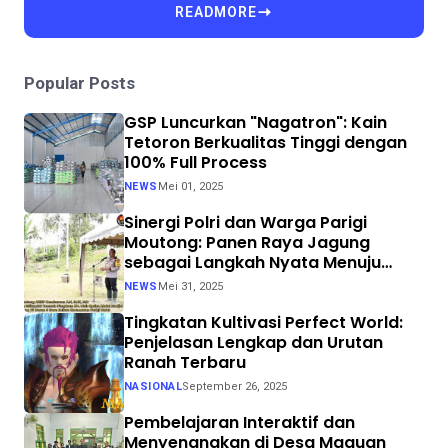
READMORE
Popular Posts
GSP Luncurkan "Nagatron": Kain
Tetoron Berkualitas Tinggi dengan
100% Full Process
NEWS
Mei 01, 2025
Sinergi Polri dan Warga Parigi
Moutong: Panen Raya Jagung
sebagai Langkah Nyata Menuju
Swasembada Pangan
NEWS
Mei 31, 2025
Tingkatan Kultivasi Perfect World:
Penjelasan Lengkap dan Urutan
Ranah Terbaru
NASIONAL
September 26, 2025
Pembelajaran Interaktif dan
Menyenangkan di Desa Maguan