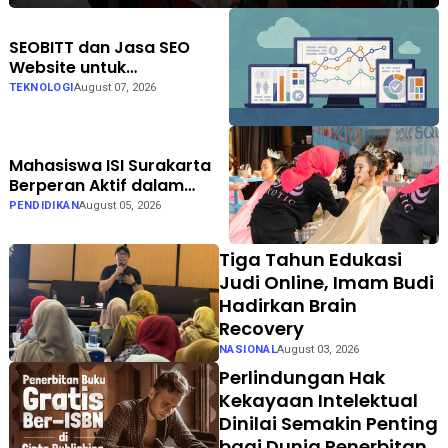
SEOBITT dan Jasa SEO
Website untuk
Meningkatkan Trafik
TEKNOLOGI
August 07, 2026
Organik Bisnis
Mahasiswa ISI Surakarta
Berperan Aktif dalam
Persiapan hingga
PENDIDIKAN
August 05, 2026
Pelaksanaan Gelar Karya
LKP EXOTIC di Solo Square
Tiga Tahun Edukasi
Judi Online, Imam Budi
Hadirkan Brain
Recovery
NASIONAL
August 03, 2026
Perlindungan Hak
Kekayaan Intelektual
Dinilai Semakin Penting
bagi Dunia Penerbitan