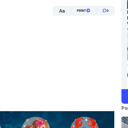
Aa
PRINT
0
A-
A+
Po