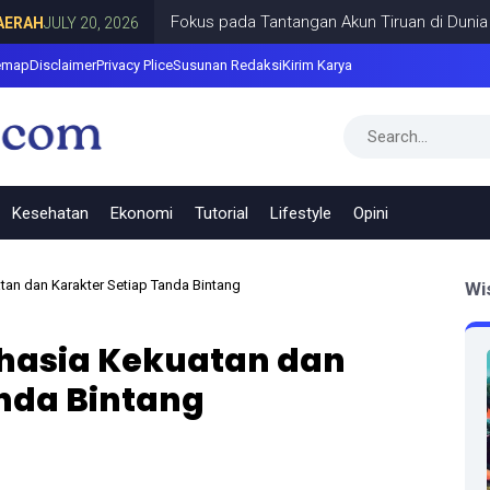
Fokus pada Tantangan Akun Tiruan di Dunia Digital, 
Y 20, 2026
emap
Disclaimer
Privacy Plice
Susunan Redaksi
Kirim Karya
Kesehatan
Ekonomi
Tutorial
Lifestyle
Opini
tan dan Karakter Setiap Tanda Bintang
Wi
ahasia Kekuatan dan
nda Bintang