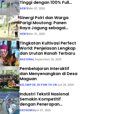
Tinggi dengan 100% Full
Process
NEWS
Mei 01, 2025
Sinergi Polri dan Warga
Parigi Moutong: Panen
Raya Jagung sebagai
Langkah Nyata Menuju
NEWS
Mei 31, 2025
Swasembada Pangan
Tingkatan Kultivasi Perfect
World: Penjelasan Lengkap
dan Urutan Ranah Terbaru
NASIONAL
September 26, 2025
Pembelajaran Interaktif
dan Menyenangkan di Desa
Maguan
KELOMPOK 20 PKM FH UB
Juli 24, 2024
Industri Tekstil Nasional
Semakin Kompetitif
dengan Penerapan
Teknologi Air Jet Loom dan
EKONOMI
April 07, 2025