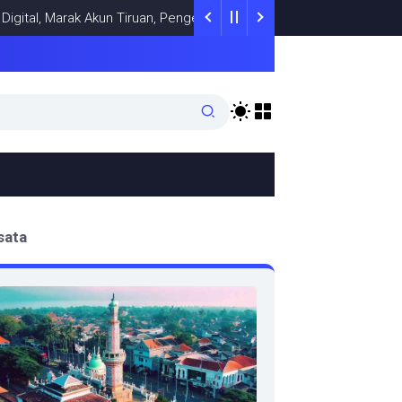
Marak Akun Tiruan, Pengelola TikTok @samsungstore.ta Siapkan Lan
sata