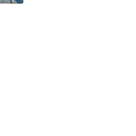
Continuous Dyeing di CV.
Garuda Solo Perkasa