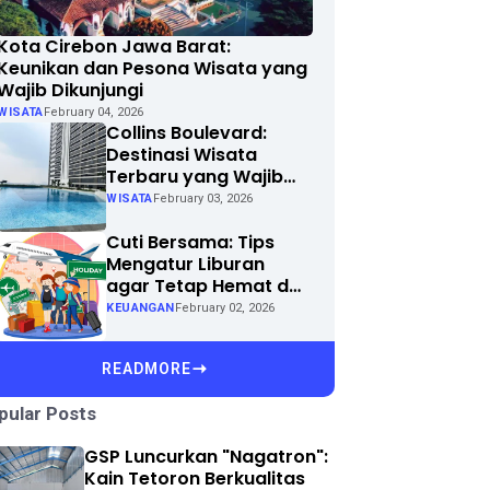
Kota Cirebon Jawa Barat:
Keunikan dan Pesona Wisata yang
Wajib Dikunjungi
WISATA
February 04, 2026
Collins Boulevard:
Destinasi Wisata
Terbaru yang Wajib
Dikunjungi di Kota
WISATA
February 03, 2026
Anda
Cuti Bersama: Tips
Mengatur Liburan
agar Tetap Hemat dan
Menyenangkan
KEUANGAN
February 02, 2026
READMORE
pular Posts
GSP Luncurkan "Nagatron":
Kain Tetoron Berkualitas