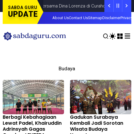
 Final Piala Dunia Bersama Dina Lorenza di Curahdami
DAERAH
J
SABDA GURU
UPDATE
About Us
Contact Us
Sitemap
Disclaimer
Privacy 
Budaya
Berbagi Kebahagiaan
Gadukan Surabaya
Lewat Padel, Khairuddin
Kembali Jadi Sorotan
Adrinsyah Gagas
Wisata Budaya