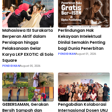
Mahasiswa ISI Surakarta
Perlindungan Hak
Berperan Aktif dalam
Kekayaan Intelektual
Persiapan hingga
Dinilai Semakin Penting
Pelaksanaan Gelar
bagi Dunia Penerbitan
Karya LKP EXOTIC di Solo
PENDIDIKAN
August 01, 2026
Square
PENDIDIKAN
August 05, 2026
GEBERSAMAN, Gerakan
Pengabdian Kolaborasi
Bersih Sampah dan
Internasional Dosen UNJ