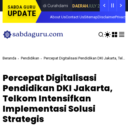
ama Dina Lorenza di Curahdami
Fokus pa
DAERAH
JULY 20, 2026
SABDA GURU
UPDATE
About Us
Contact Us
Sitemap
Disclaimer
Privacy 
Beranda
Pendidikan
Percepat Digitalisasi Pendidikan DKI Jakarta, Telkom Intensifkan Implementasi Solusi Strategis
Percepat Digitalisasi
Pendidikan DKI Jakarta,
Telkom Intensifkan
Implementasi Solusi
Strategis