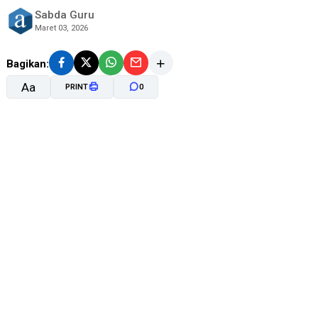
Sabda Guru
Maret 03, 2026
Bagikan:
Aa
PRINT
0
A-
A+