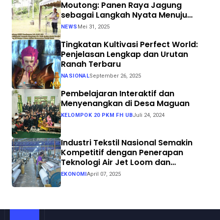
Moutong: Panen Raya Jagung
sebagai Langkah Nyata Menuju
Swasembada Pangan
NEWS
Mei 31, 2025
Tingkatan Kultivasi Perfect World:
Penjelasan Lengkap dan Urutan
Ranah Terbaru
NASIONAL
September 26, 2025
Pembelajaran Interaktif dan
Menyenangkan di Desa Maguan
KELOMPOK 20 PKM FH UB
Juli 24, 2024
Industri Tekstil Nasional Semakin
Kompetitif dengan Penerapan
Teknologi Air Jet Loom dan
Continuous Dyeing di CV. Garuda
EKONOMI
April 07, 2025
Solo Perkasa