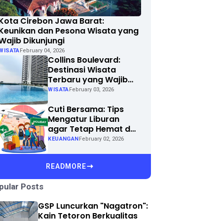
Kota Cirebon Jawa Barat:
Keunikan dan Pesona Wisata yang
Wajib Dikunjungi
WISATA
February 04, 2026
Collins Boulevard:
Destinasi Wisata
Terbaru yang Wajib
Dikunjungi di Kota
WISATA
February 03, 2026
Anda
Cuti Bersama: Tips
Mengatur Liburan
agar Tetap Hemat dan
Menyenangkan
KEUANGAN
February 02, 2026
READMORE
pular Posts
GSP Luncurkan "Nagatron":
Kain Tetoron Berkualitas