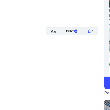
Aa
PRINT
0
A-
A+
Po