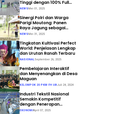
Tinggi dengan 100% Full
Process
NEWS
Mei 01, 2025
Sinergi Polri dan Warga
Parigi Moutong: Panen
Raya Jagung sebagai
Langkah Nyata Menuju
NEWS
Mei 31, 2025
Swasembada Pangan
Tingkatan Kultivasi Perfect
World: Penjelasan Lengkap
dan Urutan Ranah Terbaru
NASIONAL
September 26, 2025
Pembelajaran Interaktif
dan Menyenangkan di Desa
Maguan
KELOMPOK 20 PKM FH UB
Juli 24, 2024
Industri Tekstil Nasional
Semakin Kompetitif
dengan Penerapan
Teknologi Air Jet Loom dan
EKONOMI
April 07, 2025