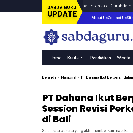
obar Final Piala Dunia Bersama Dina Lorenza di Curahdami
DAER
SABDA GURU
UPDATE
About Us
Contact Us
Sit
Berita
Home
Pendidikan
Wisata
Beranda
Nasional
PT Dahana Ikut Berperan dalam
PT Dahana Ikut Be
Session Revisi Per
di Bali
Salah satu peserta yang aktif memberikan masukan 