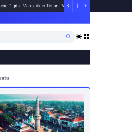
ital, Marak Akun Tiruan, Pengelola TikTok @samsungstore.ta Siapka
sata