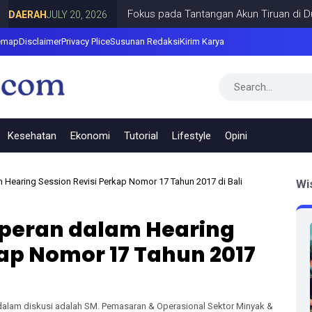
Fokus pada Tantangan Akun Tiruan di Dunia Dig
AH
JULY 20, 2026
emap
Disclaimer
Privacy Plice
Susunan Redaksi
Kirim Karya
Kesehatan
Ekonomi
Tutorial
Lifestyle
Opini
 Hearing Session Revisi Perkap Nomor 17 Tahun 2017 di Bali
Wi
rperan dalam Hearing
kap Nomor 17 Tahun 2017
dalam diskusi adalah SM. Pemasaran & Operasional Sektor Minyak &