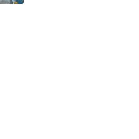
Continuous Dyeing di CV.
Garuda Solo Perkasa