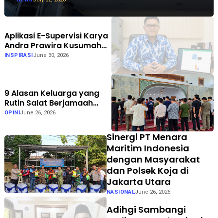
Aplikasi E-Supervisi Karya
Andra Prawira Kusumah
Dukung Pendidikan Inklusif
INSPIRASI
June 30, 2026
di Gorontalo
9 Alasan Keluarga yang
Rutin Salat Berjamaah
Lebih Harmonis
OPINI
June 26, 2026
Sinergi PT Menara
Maritim Indonesia
dengan Masyarakat
dan Polsek Koja di
Jakarta Utara
NASIONAL
June 26, 2026
Adihgi Sambangi