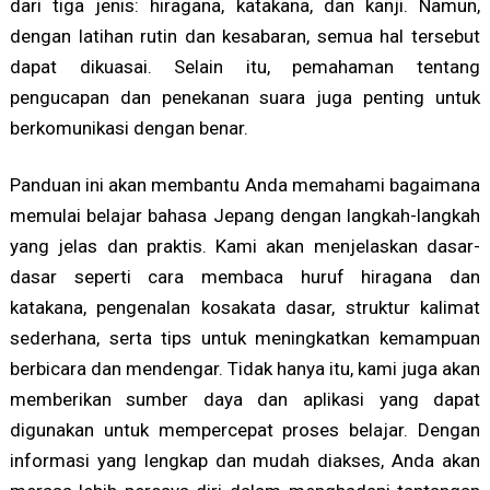
dari tiga jenis: hiragana, katakana, dan kanji. Namun,
dengan latihan rutin dan kesabaran, semua hal tersebut
dapat dikuasai. Selain itu, pemahaman tentang
pengucapan dan penekanan suara juga penting untuk
berkomunikasi dengan benar.
Panduan ini akan membantu Anda memahami bagaimana
memulai belajar bahasa Jepang dengan langkah-langkah
yang jelas dan praktis. Kami akan menjelaskan dasar-
dasar seperti cara membaca huruf hiragana dan
katakana, pengenalan kosakata dasar, struktur kalimat
sederhana, serta tips untuk meningkatkan kemampuan
berbicara dan mendengar. Tidak hanya itu, kami juga akan
memberikan sumber daya dan aplikasi yang dapat
digunakan untuk mempercepat proses belajar. Dengan
informasi yang lengkap dan mudah diakses, Anda akan