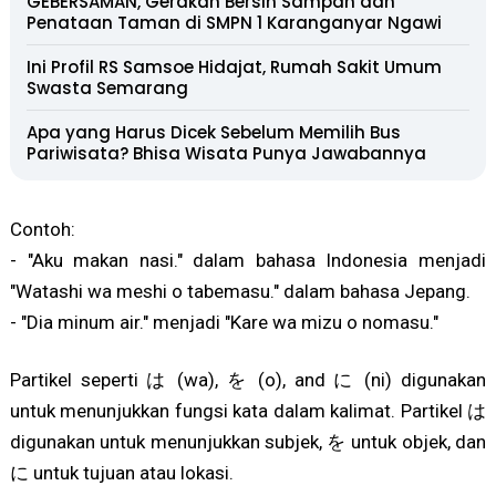
GEBERSAMAN, Gerakan Bersih Sampah dan
Penataan Taman di SMPN 1 Karanganyar Ngawi
Ini Profil RS Samsoe Hidajat, Rumah Sakit Umum
Swasta Semarang
Apa yang Harus Dicek Sebelum Memilih Bus
Pariwisata? Bhisa Wisata Punya Jawabannya
Contoh:
- "Aku makan nasi." dalam bahasa Indonesia menjadi
"Watashi wa meshi o tabemasu." dalam bahasa Jepang.
- "Dia minum air." menjadi "Kare wa mizu o nomasu."
Partikel seperti は (wa), を (o), and に (ni) digunakan
untuk menunjukkan fungsi kata dalam kalimat. Partikel は
digunakan untuk menunjukkan subjek, を untuk objek, dan
に untuk tujuan atau lokasi.