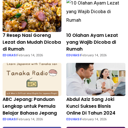
7 Resep Nasi Goreng
10 Olahan Ayam Lezat
Lezat dan Mudah Dicoba
yang Wajib Dicoba di
di Rumah
Rumah
EDUKASI
February 14, 2026
EDUKASI
February 14, 2026
ABC Jepang: Panduan
Abdul Aziz Sang Joki
Lengkap untuk Pemula
Kunci Sukses Bisnis
Belajar Bahasa Jepang
Online Di Tahun 2024
EDUKASI
February 14, 2026
EDUKASI
February 14, 2026