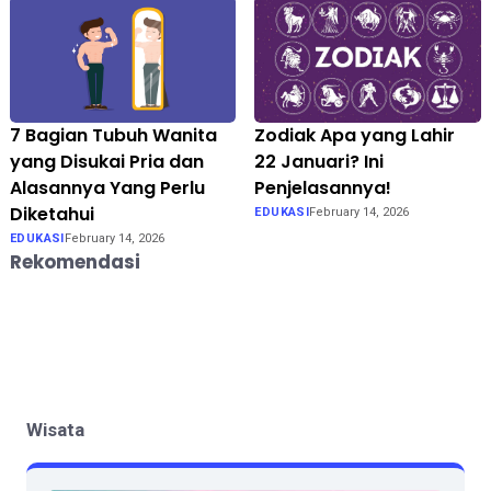
7 Bagian Tubuh Wanita
Zodiak Apa yang Lahir
yang Disukai Pria dan
22 Januari? Ini
Alasannya Yang Perlu
Penjelasannya!
Diketahui
EDUKASI
February 14, 2026
EDUKASI
February 14, 2026
Rekomendasi
Wisata