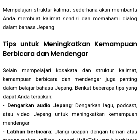
Mempelajari struktur kalimat sederhana akan membantu
Anda membuat kalimat sendiri dan memahami dialog
dalam bahasa Jepang.
Tips untuk Meningkatkan Kemampuan
Berbicara dan Mendengar
Selain mempelajari kosakata dan struktur kalimat,
kemampuan berbicara dan mendengar juga penting
dalam belajar bahasa Jepang. Berikut beberapa tips yang
dapat Anda terapkan:
-
Dengarkan audio Jepang
: Dengarkan lagu, podcast,
atau video Jepang untuk meningkatkan kemampuan
mendengar.
-
Latihan berbicara
: Ulangi ucapan dengan teman atau