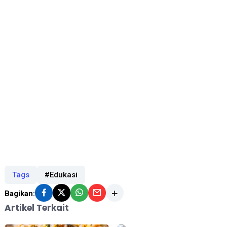
Tags
#Edukasi
Bagikan:
Artikel Terkait