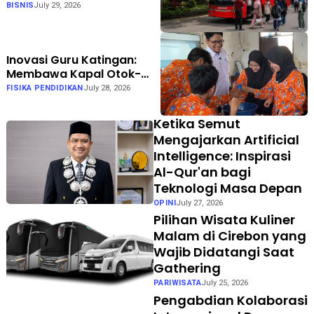
Pariwisata? Bhisa Wisata
BISNIS
July 29, 2026
Punya Jawabannya
Inovasi Guru Katingan:
Membawa Kapal Otok-
Otok ke Kelas dengan
FISIKA PENDIDIKAN
July 28, 2026
Berkesadaran, Bermakna,
dan Menggembirakan
Ketika Semut
Mengajarkan Artificial
Intelligence: Inspirasi
Al-Qur'an bagi
Teknologi Masa Depan
OPINI
July 27, 2026
Pilihan Wisata Kuliner
Malam di Cirebon yang
Wajib Didatangi Saat
Gathering
PARIWISATA
July 25, 2026
Pengabdian Kolaborasi