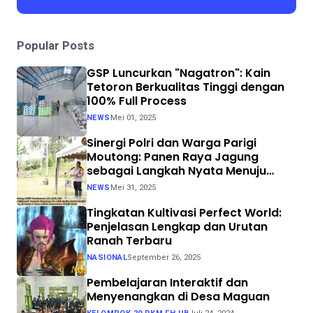
Popular Posts
GSP Luncurkan "Nagatron": Kain
Tetoron Berkualitas Tinggi dengan
100% Full Process
NEWS
Mei 01, 2025
Sinergi Polri dan Warga Parigi
Moutong: Panen Raya Jagung
sebagai Langkah Nyata Menuju
Swasembada Pangan
NEWS
Mei 31, 2025
Tingkatan Kultivasi Perfect World:
Penjelasan Lengkap dan Urutan
Ranah Terbaru
NASIONAL
September 26, 2025
Pembelajaran Interaktif dan
Menyenangkan di Desa Maguan