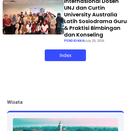
Internasional Dosen
UNJ dan Curtin
University Australia
Latih Sosiodrama Guru
& Praktisi Bimbingan
dan Konseling
PENDIDIKAN
July 20, 2026
Index
Wisata