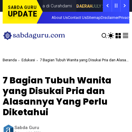
ma Dina Lorenza di Curahdami
Fokus pad
DAERAH
JULY 20, 2026
SABDA GURU
UPDATE
About Us
Contact Us
Sitemap
Disclaimer
Privacy 
Beranda
Edukasi
7 Bagian Tubuh Wanita yang Disukai Pria dan Alasannya Yang Perlu Diketahui
7 Bagian Tubuh Wanita
yang Disukai Pria dan
Alasannya Yang Perlu
Diketahui
Sabda Guru