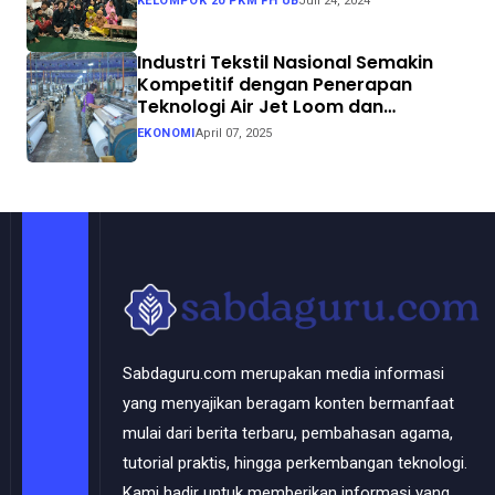
KELOMPOK 20 PKM FH UB
Juli 24, 2024
Industri Tekstil Nasional Semakin
Kompetitif dengan Penerapan
Teknologi Air Jet Loom dan
Continuous Dyeing di CV. Garuda
EKONOMI
April 07, 2025
Solo Perkasa
Sabdaguru.com merupakan media informasi
yang menyajikan beragam konten bermanfaat
mulai dari berita terbaru, pembahasan agama,
tutorial praktis, hingga perkembangan teknologi.
Kami hadir untuk memberikan informasi yang