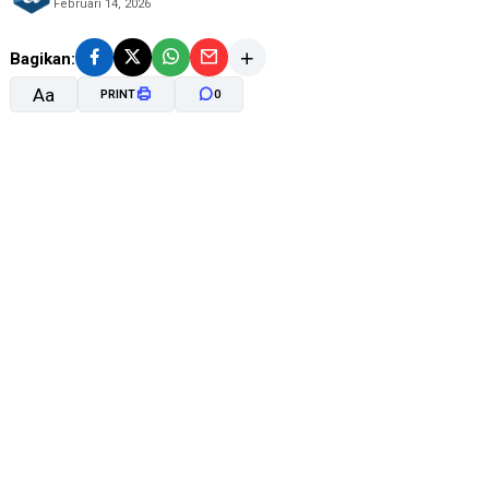
Februari 14, 2026
Bagikan:
Aa
PRINT
0
A-
A+