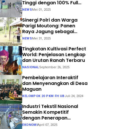
Tinggi dengan 100% Full
Process
NEWS
Mei 01, 2025
Sinergi Polri dan Warga
Parigi Moutong: Panen
Raya Jagung sebagai
Langkah Nyata Menuju
NEWS
Mei 31, 2025
Swasembada Pangan
Tingkatan Kultivasi Perfect
World: Penjelasan Lengkap
dan Urutan Ranah Terbaru
NASIONAL
September 26, 2025
Pembelajaran Interaktif
dan Menyenangkan di Desa
Maguan
KELOMPOK 20 PKM FH UB
Juli 24, 2024
Industri Tekstil Nasional
Semakin Kompetitif
dengan Penerapan
Teknologi Air Jet Loom dan
EKONOMI
April 07, 2025