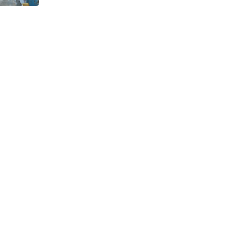
Continuous Dyeing di CV.
Garuda Solo Perkasa