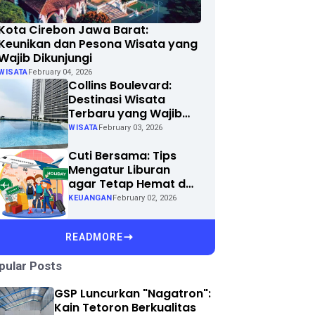
Kota Cirebon Jawa Barat:
Keunikan dan Pesona Wisata yang
Wajib Dikunjungi
WISATA
February 04, 2026
Collins Boulevard:
Destinasi Wisata
Terbaru yang Wajib
Dikunjungi di Kota
WISATA
February 03, 2026
Anda
Cuti Bersama: Tips
Mengatur Liburan
agar Tetap Hemat dan
Menyenangkan
KEUANGAN
February 02, 2026
READMORE
pular Posts
GSP Luncurkan "Nagatron":
Kain Tetoron Berkualitas