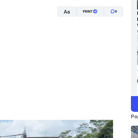
Aa
PRINT
0
A-
A+
Po