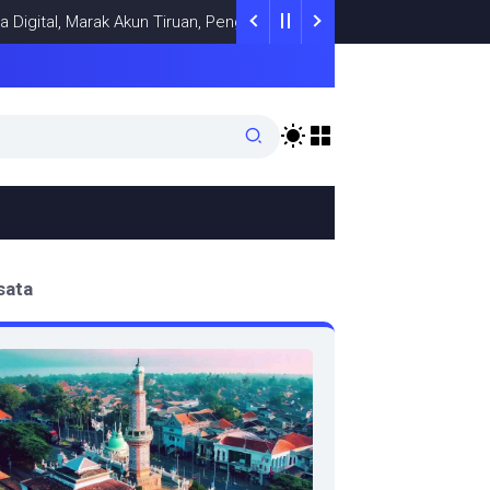
l, Marak Akun Tiruan, Pengelola TikTok @samsungstore.ta Siapkan L
sata