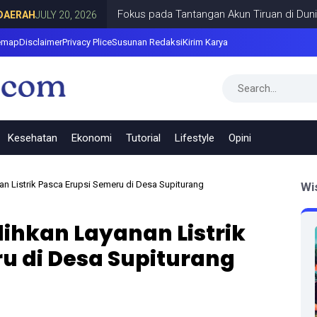
Fokus pada Tantangan Akun Tiruan di Dunia Digita
JULY 20, 2026
emap
Disclaimer
Privacy Plice
Susunan Redaksi
Kirim Karya
Kesehatan
Ekonomi
Tutorial
Lifestyle
Opini
n Listrik Pasca Erupsi Semeru di Desa Supiturang
Wi
ihkan Layanan Listrik
u di Desa Supiturang