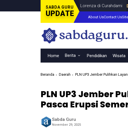
r Final Piala Dunia Bersama Dina Lorenza di Curahdami
DAERAH
SABDA GURU
UPDATE
About Us
Contact Us
Sit
Berita
Home
Pendidikan
Wisata
Beranda
Daerah
PLN UP3 Jember Pulihkan Layana
PLN UP3 Jember Pul
Pasca Erupsi Semer
Sabda Guru
November 29, 2025