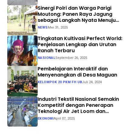
Sinergi Polri dan Warga Parigi
Moutong: Panen Raya Jagung
sebagai Langkah Nyata Menuju
Swasembada Pangan
NEWS
Mei 31, 2025
Tingkatan Kultivasi Perfect World:
Penjelasan Lengkap dan Urutan
Ranah Terbaru
NASIONAL
September 26, 2025
Pembelajaran Interaktif dan
Menyenangkan di Desa Maguan
KELOMPOK 20 PKM FH UB
Juli 24, 2024
Industri Tekstil Nasional Semakin
Kompetitif dengan Penerapan
Teknologi Air Jet Loom dan
Continuous Dyeing di CV. Garuda
EKONOMI
April 07, 2025
Solo Perkasa