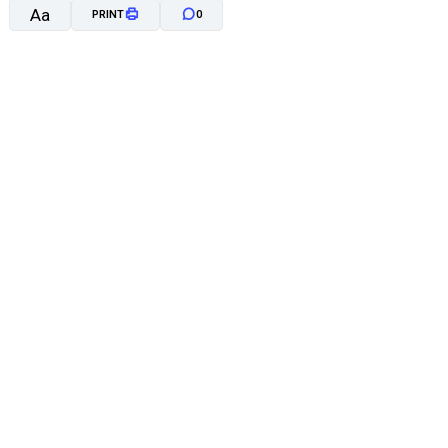
Aa
PRINT
0
A-
A+