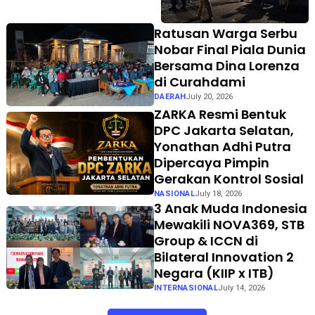
Meriah, Didukung TVRI
Sport Bersama Anggota
Ratusan Warga Serbu
DPR RI Dina Lorenza Audria
Nobar Final Piala Dunia
Bersama Dina Lorenza
di Curahdami
DAERAH
July 20, 2026
ZARKA Resmi Bentuk
DPC Jakarta Selatan,
Yonathan Adhi Putra
Dipercaya Pimpin
Gerakan Kontrol Sosial
NASIONAL
July 18, 2026
3 Anak Muda Indonesia
Mewakili NOVA369, STB
Group & ICCN di
Bilateral Innovation 2
Negara (KIIP x ITB)
INTERNASIONAL
July 14, 2026