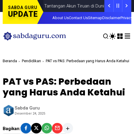
Fokus pada Tantangan Akun Tiruan di Dunia Digital, Marak Akun Ti
SABDA GURU
UPDATE
About Us
Contact Us
Sitemap
Disclaimer
Privacy 
Beranda
Pendidikan
PAT vs PAS: Perbedaan yang Harus Anda Ketahui
PAT vs PAS: Perbedaan
yang Harus Anda Ketahui
Sabda Guru
Desember 24, 2025
Bagikan: