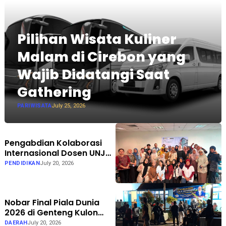
Pilihan Wisata Kuliner
Malam di Cirebon yang
Wajib Didatangi Saat
Gathering
PARIWISATA
July 25, 2026
Pengabdian Kolaborasi
Internasional Dosen UNJ
dan Curtin University
PENDIDIKAN
July 20, 2026
Australia Latih
Sosiodrama Guru &
Praktisi Bimbingan dan
Nobar Final Piala Dunia
Konseling
2026 di Genteng Kulon
Banyuwangi Berlangsung
DAERAH
July 20, 2026