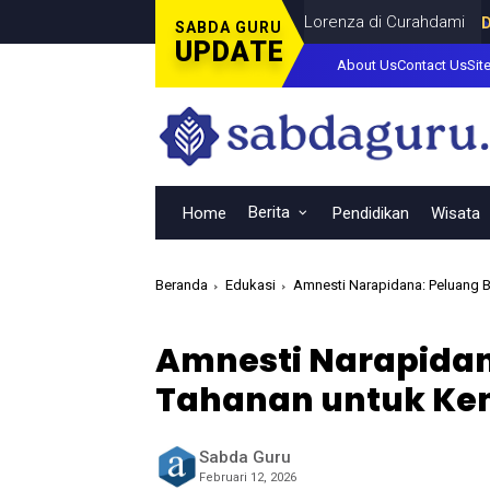
r Final Piala Dunia Bersama Dina Lorenza di Curahdami
DAERAH
SABDA GURU
UPDATE
About Us
Contact Us
Sit
Berita
Home
Pendidikan
Wisata
Beranda
Edukasi
Amnesti Narapidana: Peluang B
Amnesti Narapidan
Tahanan untuk Ke
Sabda Guru
Februari 12, 2026