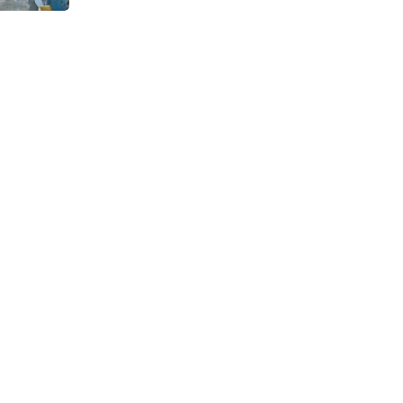
Continuous Dyeing di CV.
Garuda Solo Perkasa