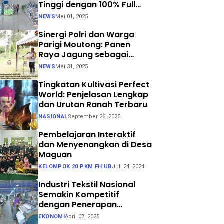
Tinggi dengan 100% Full
Process
NEWS
Mei 01, 2025
Sinergi Polri dan Warga
Parigi Moutong: Panen
Raya Jagung sebagai
Langkah Nyata Menuju
NEWS
Mei 31, 2025
Swasembada Pangan
Tingkatan Kultivasi Perfect
World: Penjelasan Lengkap
dan Urutan Ranah Terbaru
NASIONAL
September 26, 2025
Pembelajaran Interaktif
dan Menyenangkan di Desa
Maguan
KELOMPOK 20 PKM FH UB
Juli 24, 2024
Industri Tekstil Nasional
Semakin Kompetitif
dengan Penerapan
Teknologi Air Jet Loom dan
EKONOMI
April 07, 2025