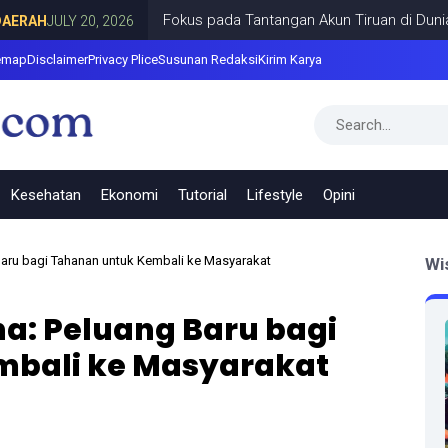
Fokus pada Tantangan Akun Tiruan di Dunia Digita
JULY 20, 2026
emap
Disclaimer
Privacy Plice
Susunan Redaksi
Kirim Karya
Kesehatan
Ekonomi
Tutorial
Lifestyle
Opini
aru bagi Tahanan untuk Kembali ke Masyarakat
Wi
a: Peluang Baru bagi
mbali ke Masyarakat