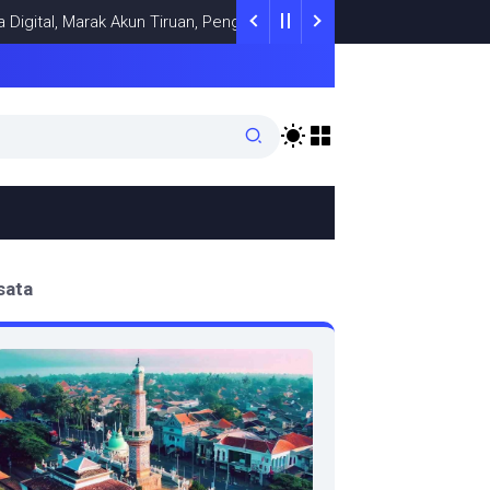
l, Marak Akun Tiruan, Pengelola TikTok @samsungstore.ta Siapkan 
sata