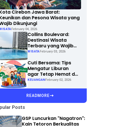
Kota Cirebon Jawa Barat:
Keunikan dan Pesona Wisata yang
Wajib Dikunjungi
WISATA
February 04, 2026
Collins Boulevard:
Destinasi Wisata
Terbaru yang Wajib
Dikunjungi di Kota
WISATA
February 03, 2026
Anda
Cuti Bersama: Tips
Mengatur Liburan
agar Tetap Hemat dan
Menyenangkan
KEUANGAN
February 02, 2026
READMORE
pular Posts
GSP Luncurkan "Nagatron":
Kain Tetoron Berkualitas