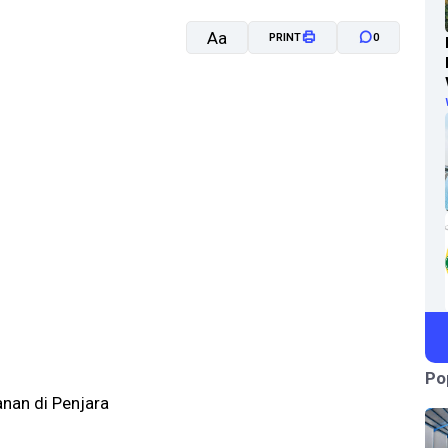
Aa
PRINT
0
A-
A+
Po