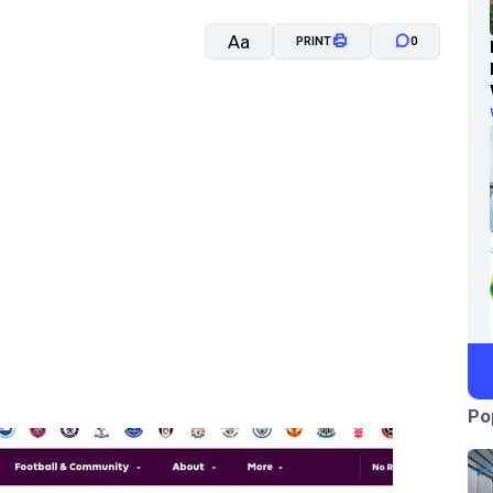
Aa
PRINT
0
A-
A+
Po