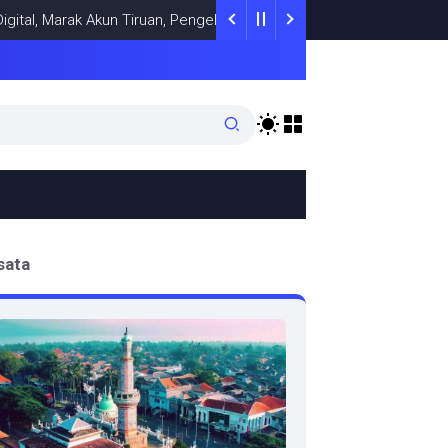
Marak Akun Tiruan, Pengelola TikTok @samsungstore.ta Siapkan Lan
sata