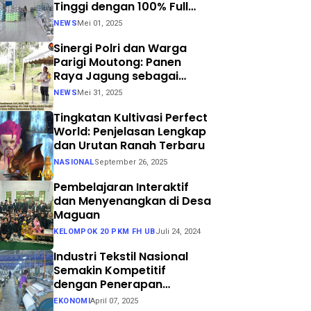
Tinggi dengan 100% Full
Process
NEWS
Mei 01, 2025
Sinergi Polri dan Warga
Parigi Moutong: Panen
Raya Jagung sebagai
Langkah Nyata Menuju
NEWS
Mei 31, 2025
Swasembada Pangan
Tingkatan Kultivasi Perfect
World: Penjelasan Lengkap
dan Urutan Ranah Terbaru
NASIONAL
September 26, 2025
Pembelajaran Interaktif
dan Menyenangkan di Desa
Maguan
KELOMPOK 20 PKM FH UB
Juli 24, 2024
Industri Tekstil Nasional
Semakin Kompetitif
dengan Penerapan
Teknologi Air Jet Loom dan
EKONOMI
April 07, 2025