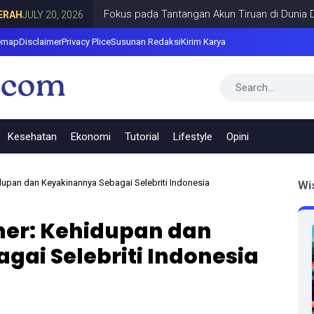
Fokus pada Tantangan Akun Tiruan di Dunia Digital, 
Y 20, 2026
emap
Disclaimer
Privacy Plice
Susunan Redaksi
Kirim Karya
Kesehatan
Ekonomi
Tutorial
Lifestyle
Opini
upan dan Keyakinannya Sebagai Selebriti Indonesia
Wi
er: Kehidupan dan
ai Selebriti Indonesia