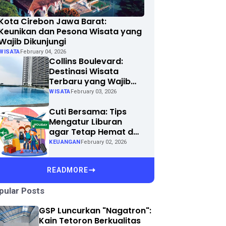
Kota Cirebon Jawa Barat:
Keunikan dan Pesona Wisata yang
Wajib Dikunjungi
WISATA
February 04, 2026
Collins Boulevard:
Destinasi Wisata
Terbaru yang Wajib
Dikunjungi di Kota
WISATA
February 03, 2026
Anda
Cuti Bersama: Tips
Mengatur Liburan
agar Tetap Hemat dan
Menyenangkan
KEUANGAN
February 02, 2026
READMORE
pular Posts
GSP Luncurkan "Nagatron":
Kain Tetoron Berkualitas