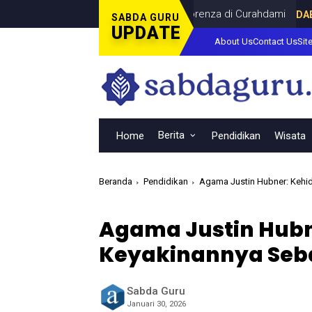
inal Piala Dunia Bersama Dina Lorenza di Curahdami
DAERAH
JUL
SABDA GURU
UPDATE
About Us
Contact Us
Sit
Berita
Home
Pendidikan
Wisata
Beranda
Pendidikan
Agama Justin Hubner: Kehid
Agama Justin Hubn
Keyakinannya Sebag
Sabda Guru
Januari 30, 2026