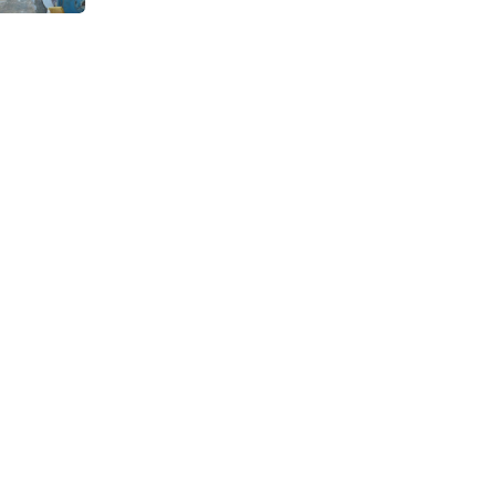
Continuous Dyeing di CV.
Garuda Solo Perkasa