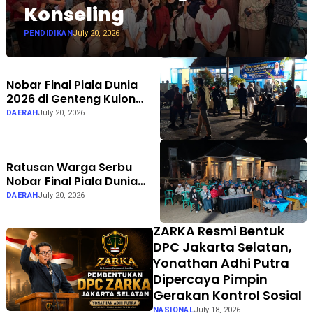
Konseling
PENDIDIKAN
July 20, 2026
Nobar Final Piala Dunia
2026 di Genteng Kulon
Banyuwangi Berlangsung
DAERAH
July 20, 2026
Meriah, Didukung TVRI
Sport Bersama Anggota
DPR RI Dina Lorenza Audria
Ratusan Warga Serbu
Nobar Final Piala Dunia
Bersama Dina Lorenza di
DAERAH
July 20, 2026
Curahdami
ZARKA Resmi Bentuk
DPC Jakarta Selatan,
Yonathan Adhi Putra
Dipercaya Pimpin
Gerakan Kontrol Sosial
NASIONAL
July 18, 2026