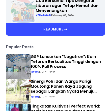
Cuti Bersama: Tips Mengatur
Liburan agar Tetap Hemat dan
Menyenangkan
KEUANGAN
February 02, 2026
READMORE
Popular Posts
GSP Luncurkan "Nagatron": Kain
Tetoron Berkualitas Tinggi dengan
100% Full Process
NEWS
Mei 01, 2025
Sinergi Polri dan Warga Parigi
Moutong: Panen Raya Jagung
sebagai Langkah Nyata Menuju
Swasembada Pangan
NEWS
Mei 31, 2025
Tingkatan Kultivasi Perfect World: