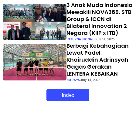
3 Anak Muda Indonesia
Mewakili NOVA369, STB
Group & ICCN di
Bilateral Innovation 2
Negara (KIIP x ITB)
INTERNASIONAL
July 14, 2026
Berbagi Kebahagiaan
Lewat Padel,
Khairuddin Adrinsyah
Gagas Gerakan
LENTERA KEBAIKAN
BUDAYA
July 14, 2026
Index