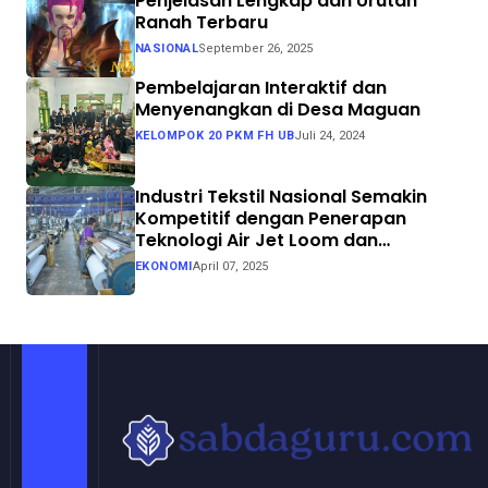
Penjelasan Lengkap dan Urutan
Ranah Terbaru
NASIONAL
September 26, 2025
Pembelajaran Interaktif dan
Menyenangkan di Desa Maguan
KELOMPOK 20 PKM FH UB
Juli 24, 2024
Industri Tekstil Nasional Semakin
Kompetitif dengan Penerapan
Teknologi Air Jet Loom dan
Continuous Dyeing di CV. Garuda
EKONOMI
April 07, 2025
Solo Perkasa