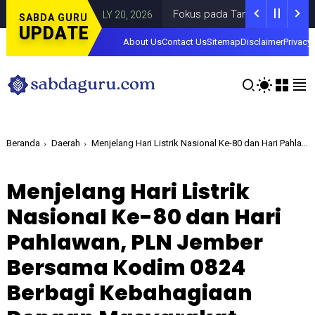
mi
Fokus pada Tantangan Akun Tiruan di 
DAERAH
JULY 20, 2026
SABDA GURU
UPDATE
About Us
Contact Us
Sitemap
Disclaimer
Privacy 
Beranda
Daerah
Menjelang Hari Listrik Nasional Ke-80 dan Hari Pahlawan, PLN Jember Bersama Kodim 0824 Berbagi Kebahagiaan Dengan Masyarakat
Menjelang Hari Listrik
Nasional Ke-80 dan Hari
Pahlawan, PLN Jember
Bersama Kodim 0824
Berbagi Kebahagiaan