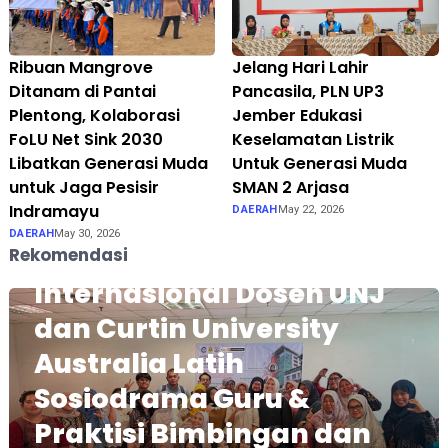
Ribuan Mangrove
Jelang Hari Lahir
Ditanam di Pantai
Pancasila, PLN UP3
Plentong, Kolaborasi
Jember Edukasi
FoLU Net Sink 2030
Keselamatan Listrik
Libatkan Generasi Muda
Untuk Generasi Muda
untuk Jaga Pesisir
SMAN 2 Arjasa
Indramayu
DAERAH
May 22, 2026
DAERAH
May 30, 2026
Pengabdian Kolaborasi
Rekomendasi
Internasional Dosen UNJ
dan Curtin University
Australia Latih
Sosiodrama Guru &
Praktisi Bimbingan dan