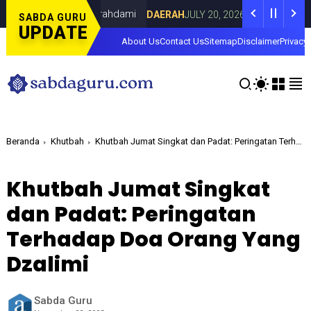
 Lorenza di Curahdami
Fokus pada Tantan
DAERAH
JULY 20, 2026
SABDA GURU
UPDATE
About Us
Contact Us
Sitemap
Disclaimer
Privacy 
Beranda
Khutbah
Khutbah Jumat Singkat dan Padat: Peringatan Terhadap Doa Orang Yang Dzalimi
Khutbah Jumat Singkat
dan Padat: Peringatan
Terhadap Doa Orang Yang
Dzalimi
Sabda Guru