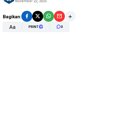
November 22, 2025
Bagikan:
Aa
PRINT
0
A-
A+