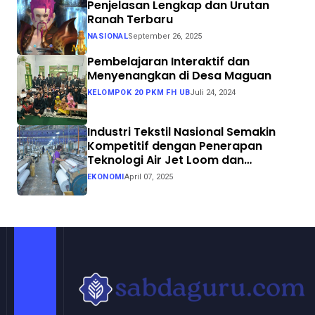
Penjelasan Lengkap dan Urutan
Ranah Terbaru
NASIONAL
September 26, 2025
Pembelajaran Interaktif dan
Menyenangkan di Desa Maguan
KELOMPOK 20 PKM FH UB
Juli 24, 2024
Industri Tekstil Nasional Semakin
Kompetitif dengan Penerapan
Teknologi Air Jet Loom dan
Continuous Dyeing di CV. Garuda
EKONOMI
April 07, 2025
Solo Perkasa