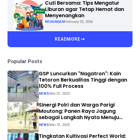
Cuti Bersama: Tips Mengatur
Liburan agar Tetap Hemat dan
Menyenangkan
KEUANGAN
February 02, 2026
READMORE
Popular Posts
GSP Luncurkan "Nagatron": Kain
Tetoron Berkualitas Tinggi dengan
100% Full Process
NEWS
Mei 01, 2025
Sinergi Polri dan Warga Parigi
Moutong: Panen Raya Jagung
sebagai Langkah Nyata Menuju
Swasembada Pangan
NEWS
Mei 31, 2025
Tingkatan Kultivasi Perfect World: