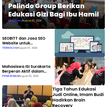
Pelindo Group Berikan
Edukasi Gizi Bagi Ibu Hamil
NASIONAL
August 07, 2026
SEOBITT dan Jasa SEO
Website untuk
Meningkatkan Trafik
TEKNOLOGI
August 07, 2026
Organik Bisnis
Mahasiswa ISI Surakarta
Berperan Aktif dalam
Persiapan hingga
PENDIDIKAN
August 05, 2026
Pelaksanaan Gelar Karya
LKP EXOTIC di Solo Square
Tiga Tahun Edukasi
Judi Online, Imam Budi
Hadirkan Brain
Recovery