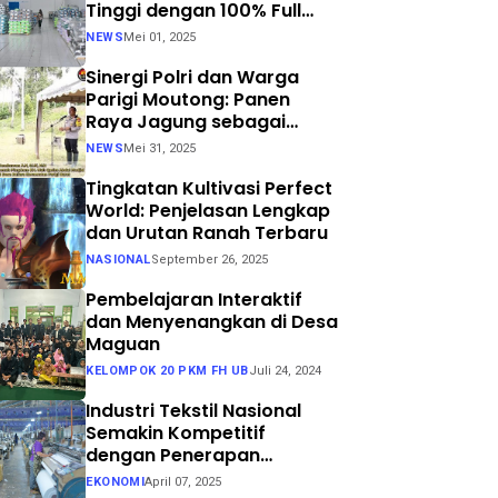
Tinggi dengan 100% Full
Process
NEWS
Mei 01, 2025
Sinergi Polri dan Warga
Parigi Moutong: Panen
Raya Jagung sebagai
Langkah Nyata Menuju
NEWS
Mei 31, 2025
Swasembada Pangan
Tingkatan Kultivasi Perfect
World: Penjelasan Lengkap
dan Urutan Ranah Terbaru
NASIONAL
September 26, 2025
Pembelajaran Interaktif
dan Menyenangkan di Desa
Maguan
KELOMPOK 20 PKM FH UB
Juli 24, 2024
Industri Tekstil Nasional
Semakin Kompetitif
dengan Penerapan
Teknologi Air Jet Loom dan
EKONOMI
April 07, 2025