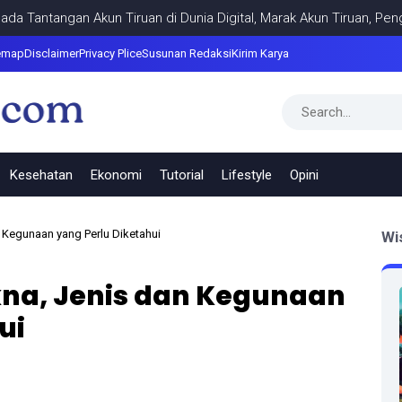
ngan Akun Tiruan di Dunia Digital, Marak Akun Tiruan, Pengelola 
emap
Disclaimer
Privacy Plice
Susunan Redaksi
Kirim Karya
Kesehatan
Ekonomi
Tutorial
Lifestyle
Opini
Kegunaan yang Perlu Diketahui
Wi
na, Jenis dan Kegunaan
ui