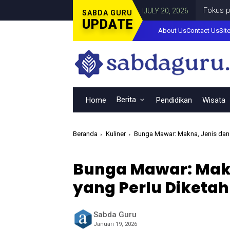
a Lorenza di Curahdami
Fokus pada Tanta
DAERAH
JULY 20, 2026
SABDA GURU
UPDATE
About Us
Contact Us
Sit
Berita
Home
Pendidikan
Wisata
Beranda
Kuliner
Bunga Mawar: Makna, Jenis dan 
Bunga Mawar: Mak
yang Perlu Diketah
Sabda Guru
Januari 19, 2026