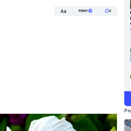
Aa
PRINT
0
A-
A+
Po