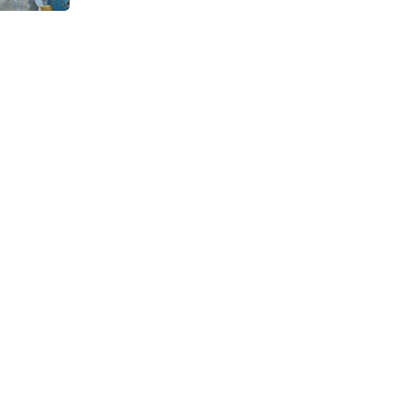
Continuous Dyeing di CV.
Garuda Solo Perkasa