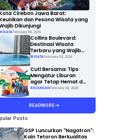
Kota Cirebon Jawa Barat:
Keunikan dan Pesona Wisata yang
Wajib Dikunjungi
WISATA
February 04, 2026
Collins Boulevard:
Destinasi Wisata
Terbaru yang Wajib
Dikunjungi di Kota
WISATA
February 03, 2026
Anda
Cuti Bersama: Tips
Mengatur Liburan
agar Tetap Hemat dan
Menyenangkan
KEUANGAN
February 02, 2026
READMORE
pular Posts
GSP Luncurkan "Nagatron":
Kain Tetoron Berkualitas